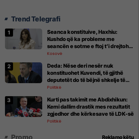
Trend Telegrafi
Seanca konstituive, Haxhiu:
Kushdo që ka probleme me
seancën e sotme e ftoj t’i drejtohet
Kushtetueses
Kosovë
Deda: Nëse deri nesër nuk
konstituohet Kuvendi, të gjithë
deputetët do të bëjnë shkelje të
rëndë kushtetuese
Politikë
Kurti pas takimit me Abdixhikun:
Kemi dallim drastik mes rezultatit
zgjedhor dhe kërkesave të LDK-së
Politikë
Promo
Reklamo këtu