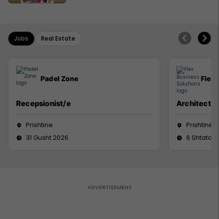
Jobs
Real Estate
Padel Zone
Flex 
Recepsionist/e
Architect
Prishtine
Prishtinë
31 Gusht 2026
6 Shtator 