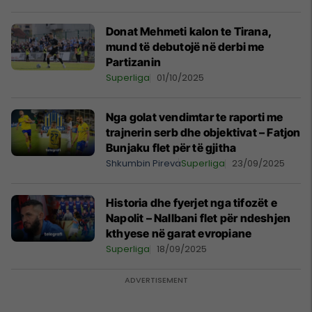
Donat Mehmeti kalon te Tirana,
mund të debutojë në derbi me
Partizanin
Superliga
01/10/2025
Nga golat vendimtar te raporti me
trajnerin serb dhe objektivat – Fatjon
Bunjaku flet për të gjitha
Shkumbin Pireva
Superliga
23/09/2025
Historia dhe fyerjet nga tifozët e
Napolit – Nallbani flet për ndeshjen
kthyese në garat evropiane
Superliga
18/09/2025