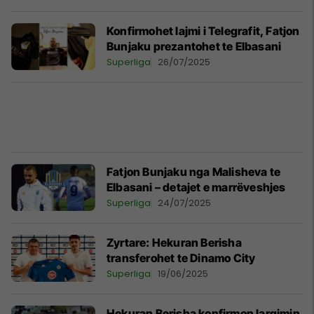
Konfirmohet lajmi i Telegrafit, Fatjon
Bunjaku prezantohet te Elbasani
Superliga
26/07/2025
Fatjon Bunjaku nga Malisheva te
Elbasani – detajet e marrëveshjes
Superliga
24/07/2025
Zyrtare: Hekuran Berisha
transferohet te Dinamo City
Superliga
19/06/2025
Hekuran Berisha konfirmon largimin