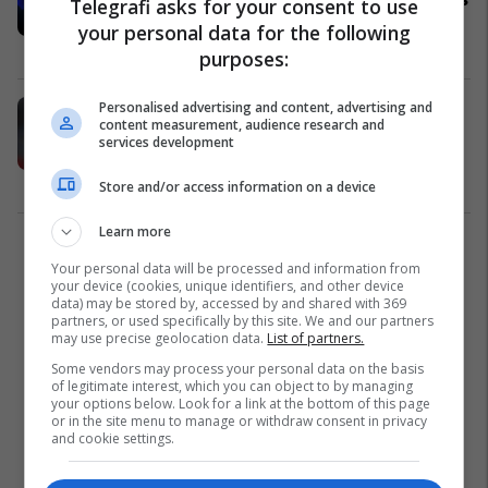
Telegrafi asks for your consent to use
transferimit në Shqipëri
your personal data for the following
Superliga
10/05/2025
purposes:
Personalised advertising and content, advertising and
Marciniak vendos drejtësi në
content measurement, audience research and
ndeshjen Vllaznia – Egnatia,
services development
plotësohet grupi i arbitrave për
finalen e titullit kampion
Superliga
09/05/2025
Store and/or access information on a device
Learn more
2
Your personal data will be processed and information from
your device (cookies, unique identifiers, and other device
data) may be stored by, accessed by and shared with 369
partners, or used specifically by this site. We and our partners
may use precise geolocation data.
List of partners.
Some vendors may process your personal data on the basis
of legitimate interest, which you can object to by managing
your options below. Look for a link at the bottom of this page
or in the site menu to manage or withdraw consent in privacy
and cookie settings.