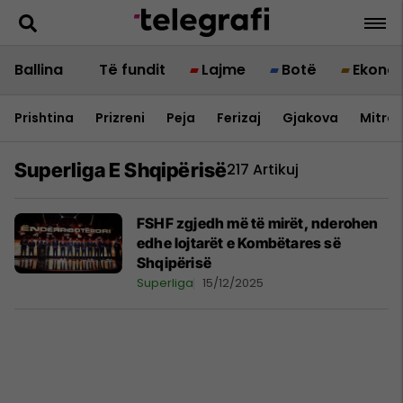
Ballina
Të fundit
Lajme
Botë
Ekono
Prishtina
Prizreni
Peja
Ferizaj
Gjakova
Mitrov
Superliga E Shqipërisë
217 Artikuj
FSHF zgjedh më të mirët, nderohen
edhe lojtarët e Kombëtares së
Shqipërisë
Superliga
15/12/2025