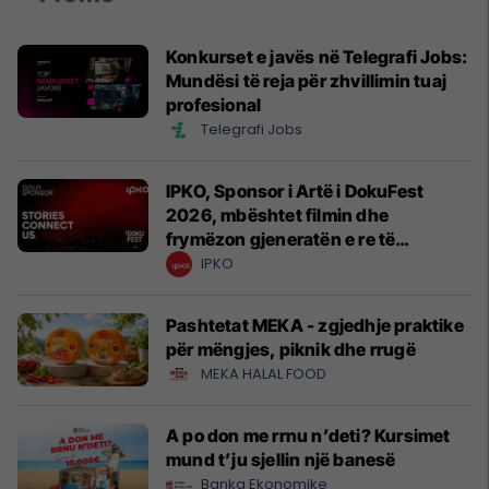
Konkurset e javës në Telegrafi Jobs:
Mundësi të reja për zhvillimin tuaj
profesional
Telegrafi Jobs
IPKO, Sponsor i Artë i DokuFest
2026, mbështet filmin dhe
frymëzon gjeneratën e re të
krijuesve
IPKO
Pashtetat MEKA - zgjedhje praktike
për mëngjes, piknik dhe rrugë
MEKA HALAL FOOD
A po don me rrnu n’deti? Kursimet
mund t’ju sjellin një banesë
Banka Ekonomike