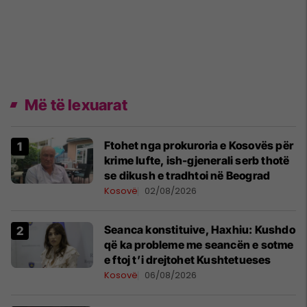
Më të lexuarat
Ftohet nga prokuroria e Kosovës për
krime lufte, ish-gjenerali serb thotë
se dikush e tradhtoi në Beograd
Kosovë
02/08/2026
Seanca konstituive, Haxhiu: Kushdo
që ka probleme me seancën e sotme
e ftoj t’i drejtohet Kushtetueses
Kosovë
06/08/2026