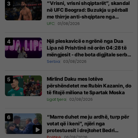
“Vrisni, vrisni shqiptarët”, skandal
në UFC Beograd: Buzukja u përball
me thirrje anti-shqiptare nga
tribunat
UFC
01/08/2026
Një pleskavicë e ngrënë nga Dua
Lipa në Prishtinë në orën 04:28 të
mëngjesit - dhe bota digjitale serbe
shpall gjendjen e luftës
Serbia
03/08/2026
Mirlind Daku mes lotëve
përshëndetet me Rubin Kazanin, do
të fitojë miliona te Spartak Moska
Ligat tjera
02/08/2026
“Marre duhet me ju ardhë, turp për
votat që i keni”, njëri nga
protestuesit i drejtohet Bedri
Hamzës
Politikë
06/08/2026