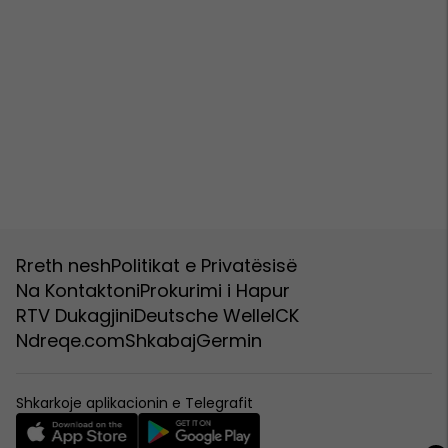
Rreth nesh
Politikat e Privatësisë
Na Kontaktoni
Prokurimi i Hapur
RTV Dukagjini
Deutsche Welle
ICK
Ndreqe.com
Shkabaj
Germin
Shkarkoje aplikacionin e Telegrafit