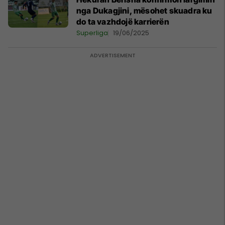
nga Dukagjini, mësohet skuadra ku
do ta vazhdojë karrierën
Superliga
19/06/2025