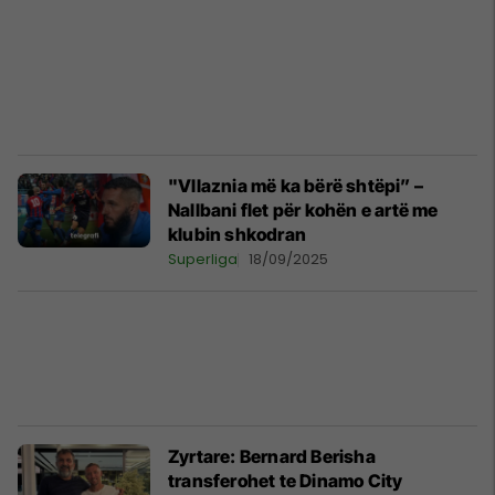
"Vllaznia më ka bërë shtëpi” –
Nallbani flet për kohën e artë me
klubin shkodran
Superliga
18/09/2025
Zyrtare: Bernard Berisha
transferohet te Dinamo City