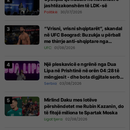
jashtëzakonshëm të LDK-së
Politikë
30/07/2026
“Vrisni, vrisni shqiptarët”, skandal
në UFC Beograd: Buzukja u përball
me thirrje anti-shqiptare nga
tribunat
UFC
01/08/2026
Një pleskavicë e ngrënë nga Dua
Lipa në Prishtinë në orën 04:28 të
mëngjesit - dhe bota digjitale serbe
shpall gjendjen e luftës
Serbia
03/08/2026
Mirlind Daku mes lotëve
përshëndetet me Rubin Kazanin, do
të fitojë miliona te Spartak Moska
Ligat tjera
02/08/2026