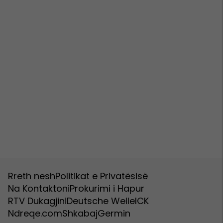
Rreth nesh
Politikat e Privatësisë
Na Kontaktoni
Prokurimi i Hapur
RTV Dukagjini
Deutsche Welle
ICK
Ndreqe.com
Shkabaj
Germin