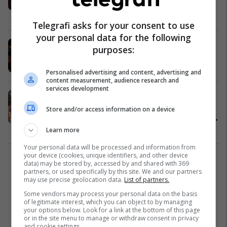
video-incizim
Nga Bota
20/02/2020
Telegrafi asks for your consent to use
your personal data for the following
Sulmuesi në Gjermani kishte lënë
purposes:
një letër dhe një video
Nga Bota
20/02/2020
Personalised advertising and content, advertising and
content measurement, audience research and
services development
Nga të shtënat me armë në qytetin
në Gjermani humbin jetën 11
Store and/or access information on a device
persona, policia gjen trupat e pajetë
të sulmuesve në një shtëpi
Nga Bota
20/02/2020
Learn more
Your personal data will be processed and information from
your device (cookies, unique identifiers, and other device
2
data) may be stored by, accessed by and shared with 369
partners, or used specifically by this site. We and our partners
may use precise geolocation data.
List of partners.
Some vendors may process your personal data on the basis
of legitimate interest, which you can object to by managing
your options below. Look for a link at the bottom of this page
or in the site menu to manage or withdraw consent in privacy
and cookie settings.