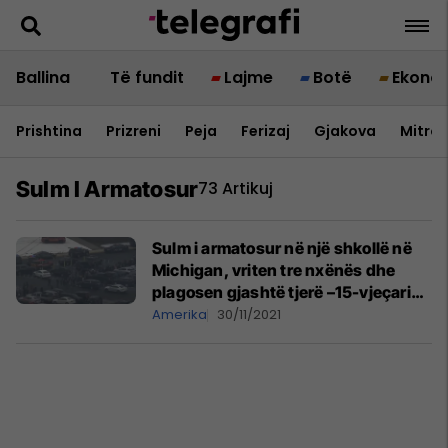
Ballina
Të fundit
Lajme
Botë
Ekono
Prishtina
Prizreni
Peja
Ferizaj
Gjakova
Mitrov
Sulm I Armatosur
73 Artikuj
Sulm i armatosur në një shkollë në
Michigan, vriten tre nxënës dhe
plagosen gjashtë tjerë –15-vjeçari
shtiu mbi bashkëmoshatarët
Amerika
30/11/2021