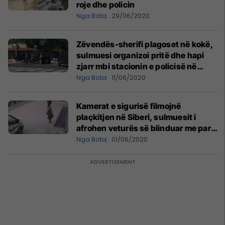
roje dhe policin
Nga Bota
29/06/2020
Zëvendës-sherifi plagoset në kokë,
sulmuesi organizoi pritë dhe hapi
zjarr mbi stacionin e policisë në
Kaliforni – arrin të arratiset
Nga Bota
11/06/2020
Kamerat e sigurisë filmojnë
plaçkitjen në Siberi, sulmuesit i
afrohen veturës së blinduar me para
– plagosin dy anëtarë të sigurimit
Nga Bota
01/06/2020