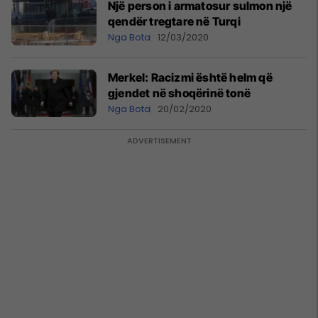
Një person i armatosur sulmon një
qendër tregtare në Turqi
Nga Bota
12/03/2020
Merkel: Racizmi është helm që
gjendet në shoqërinë tonë
Nga Bota
20/02/2020