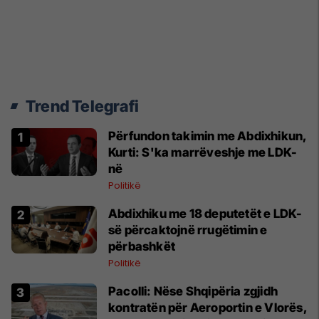
Trend Telegrafi
Përfundon takimin me Abdixhikun,
Kurti: S'ka marrëveshje me LDK-
në
Politikë
Abdixhiku me 18 deputetët e LDK-
së përcaktojnë rrugëtimin e
përbashkët
Politikë
Pacolli: Nëse Shqipëria zgjidh
kontratën për Aeroportin e Vlorës,