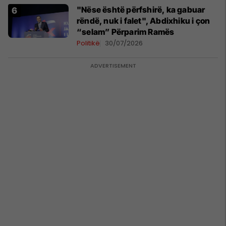
"Nëse është përfshirë, ka gabuar
rëndë, nuk i falet", Abdixhiku i çon
“selam” Përparim Ramës
Politikë
30/07/2026