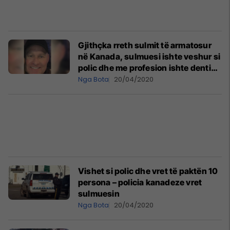
Gjithçka rreth sulmit të armatosur
në Kanada, sulmuesi ishte veshur si
polic dhe me profesion ishte dentist
– drama për kapjen e tij ka zgjatur 12
Nga Bota
20/04/2020
orë
Vishet si polic dhe vret të paktën 10
persona – policia kanadeze vret
sulmuesin
Nga Bota
20/04/2020