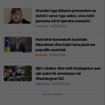
Vrasësi nga Atlanta pretendon se
është i varur nga seksi, vrau tetë
persona në tri qendra masazhi
Amerika
18/03/2021
Hoti letër kancelarit austriak:
Mendimet dhe lutjet tona janë me
popullin austriak
Kosovë
03/11/2020
Një i vdekur dhe tetë të plagosur pas
një sulmi të armatosur në
Washington DC
Nga Bota
20/07/2020