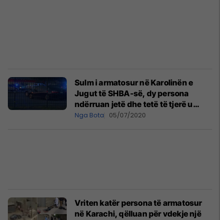
Sulm i armatosur në Karolinën e
Jugut të SHBA-së, dy persona
ndërruan jetë dhe tetë të tjerë u
plagosën
Nga Bota
05/07/2020
Vriten katër persona të armatosur
në Karachi, qëlluan për vdekje një