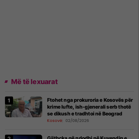
Më të lexuarat
Ftohet nga prokuroria e Kosovës për
krime lufte, ish-gjenerali serb thotë
se dikush e tradhtoi në Beograd
Kosovë
02/08/2026
Gjithçka që ndodhi në Kuvendin e