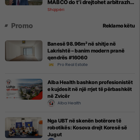
MABCO do t’i drejtohet arbitrazhit
ndërkombëtar
Shqipëri
Promo
Reklamo këtu
Banesë 98.96m² në shitje në
Lakrishtë – banim modern pranë
qendrës #16060
Pro Real Estate
Alba Health bashkon profesionistët
e kujdesit në një rrjet të përbashkët
në Zvicër
Alba Health
Nga UBT në skenën botërore të
robotikës: Kosova drejt Koresë së
Jugut