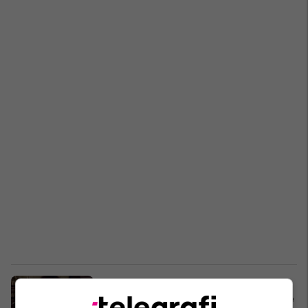
Ky është autori i sulmit në Gjermani,
mbyti 11 persona dhe la një letër dhe