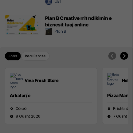
UBT
Plan B Creative rrit ndikimin e
biznesit tuaj online
Plan B
Jobs
Real Estate
Viva Fresh Store
Hebs
Arkatar/e
Pizza Man
Xërxë
Prishtinë
8 Gusht 2026
7 Gusht 2