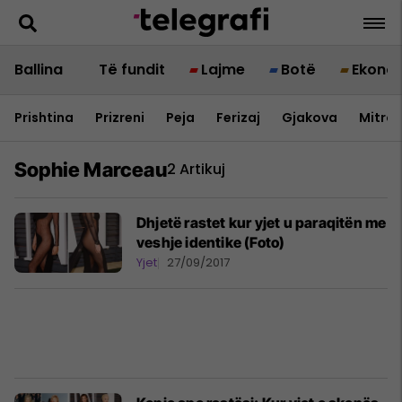
Ballina
Të fundit
Lajme
Botë
Ekono
Prishtina
Prizreni
Peja
Ferizaj
Gjakova
Mitrov
Sophie Marceau
2 Artikuj
Dhjetë rastet kur yjet u paraqitën me
veshje identike (Foto)
Yjet
27/09/2017