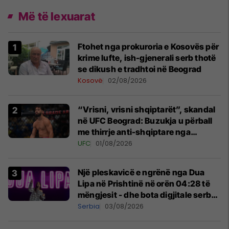
Më të lexuarat
Ftohet nga prokuroria e Kosovës për
krime lufte, ish-gjenerali serb thotë
se dikush e tradhtoi në Beograd
Kosovë
02/08/2026
“Vrisni, vrisni shqiptarët”, skandal
në UFC Beograd: Buzukja u përball
me thirrje anti-shqiptare nga
tribunat
UFC
01/08/2026
Një pleskavicë e ngrënë nga Dua
Lipa në Prishtinë në orën 04:28 të
mëngjesit - dhe bota digjitale serbe
shpall gjendjen e luftës
Serbia
03/08/2026