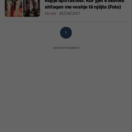
Kopje apo rastësi: Kur yjet e skenës
shfaqen me veshje të njëjta (Foto)
Modë
25/09/2017
1