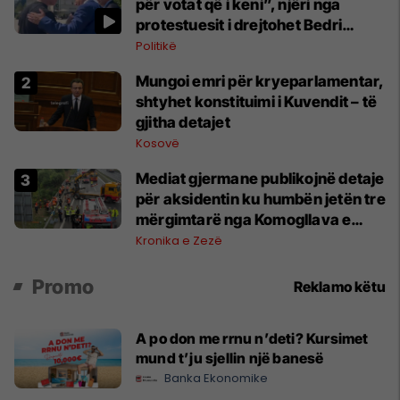
për votat që i keni”, njëri nga
protestuesit i drejtohet Bedri
Hamzës
Politikë
Mungoi emri për kryeparlamentar,
shtyhet konstituimi i Kuvendit – të
gjitha detajet
Kosovë
Mediat gjermane publikojnë detaje
për aksidentin ku humbën jetën tre
mërgimtarë nga Komogllava e
Ferizajt
Kronika e Zezë
Promo
Reklamo këtu
A po don me rrnu n’deti? Kursimet
mund t’ju sjellin një banesë
Banka Ekonomike