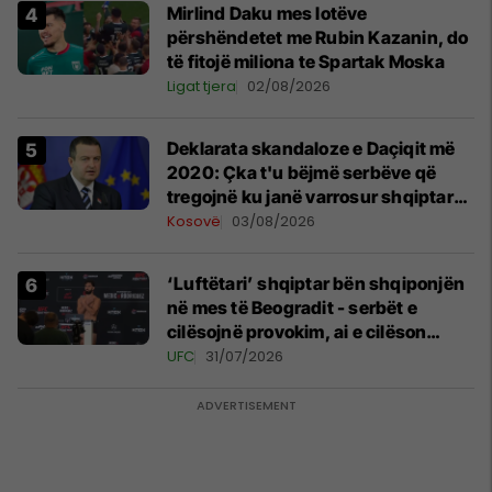
Mirlind Daku mes lotëve
përshëndetet me Rubin Kazanin, do
të fitojë miliona te Spartak Moska
Ligat tjera
02/08/2026
​Deklarata skandaloze e Daçiqit më
2020: Çka t'u bëjmë serbëve që
tregojnë ku janë varrosur shqiptarët
në Serbi
Kosovë
03/08/2026
‘Luftëtari’ shqiptar bën shqiponjën
në mes të Beogradit - serbët e
cilësojnë provokim, ai e cilëson
simbol të identitetit
UFC
31/07/2026