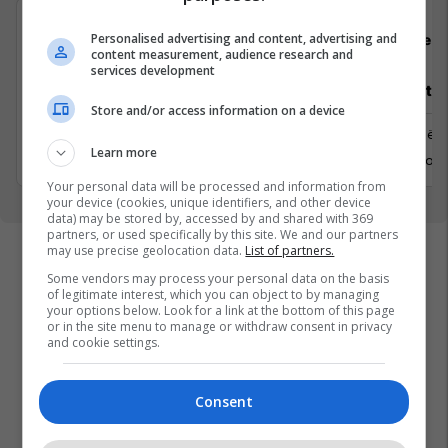
Personalised advertising and content, advertising and
Padel Zone
Flex 
content measurement, audience research and
services development
Recepsionist/e
Architect
Store and/or access information on a device
Prishtine
Prishtinë
Learn more
31 Gusht 2026
6 Shtator 
Your personal data will be processed and information from
your device (cookies, unique identifiers, and other device
data) may be stored by, accessed by and shared with 369
partners, or used specifically by this site. We and our partners
may use precise geolocation data.
List of partners.
Some vendors may process your personal data on the basis
of legitimate interest, which you can object to by managing
your options below. Look for a link at the bottom of this page
or in the site menu to manage or withdraw consent in privacy
and cookie settings.
Consent