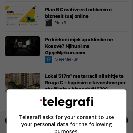
Plan B Creative rrit ndikimin e
biznesit tuaj online
Plan B
Po kërkoni mjek apo klinikë në
Kosovë? Njihuni me
GjejeMjekun.com
GjejeMjekun
Lokal 517m² me tarracë në shitje te
Rruga C – hapësirë e favorshme për
zhvillimin e biznesit #15796
Pro Real Estate
Telegrafi asks for your consent to use
Jobs
Real Estate
your personal data for the following
purposes: