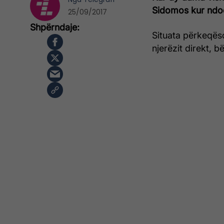
Sidomos kur ndodh
25/09/2017
Situata përkeqës
njerëzit direkt, b