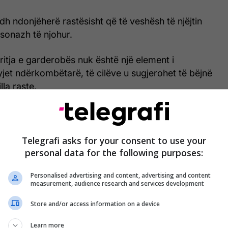
odh ndonjëherë rastësisht që të veshësh të njëjtin
sonazh të njohur.
ritja e garderobës nuk është një element i
jet ndërkombëtarë, të cilëve u sugjerohet të bëjnë
lla raste.
 kë kopjoi, por cilës mendoni që i rri më bukur?!
Telegrafi asks for your consent to use your
personal data for the following purposes:
Personalised advertising and content, advertising and content
measurement, audience research and services development
Store and/or access information on a device
Learn more