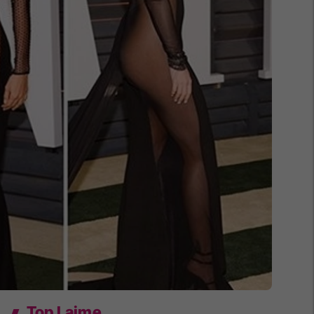
Top Lajme