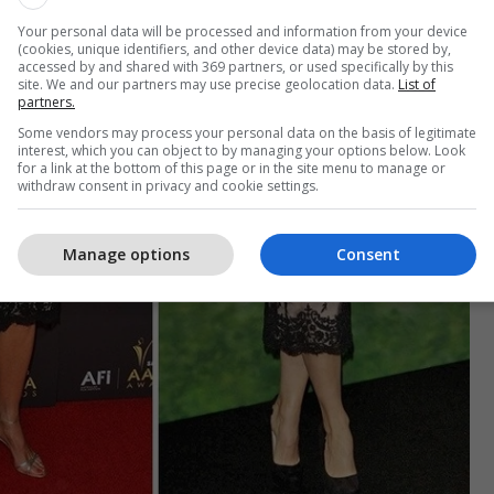
Your personal data will be processed and information from your device
(cookies, unique identifiers, and other device data) may be stored by,
accessed by and shared with 369 partners, or used specifically by this
site. We and our partners may use precise geolocation data.
List of
partners.
Some vendors may process your personal data on the basis of legitimate
interest, which you can object to by managing your options below. Look
for a link at the bottom of this page or in the site menu to manage or
withdraw consent in privacy and cookie settings.
Manage options
Consent