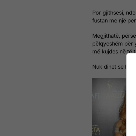
Por gjithsesi, nd
fustan me një per
Megjithatë, përsë
pëlqyeshëm për y
më kujdes në të ti
Nuk dihet se kush