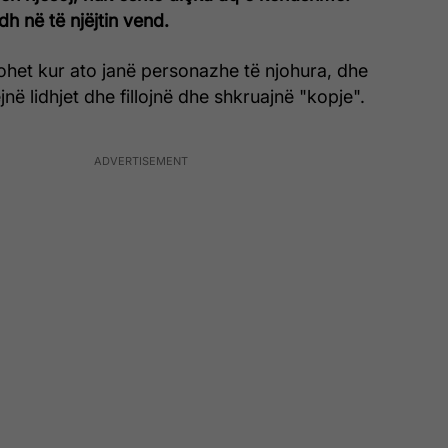
 në të njëjtin vend.
ohet kur ato janë personazhe të njohura, dhe
ëjnë lidhjet dhe fillojnë dhe shkruajnë "kopje".