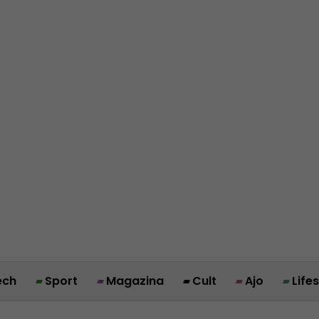
ech
Sport
Magazina
Cult
Ajo
Life