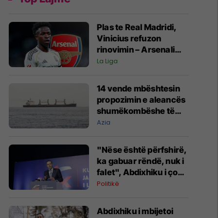
Plas te Real Madridi,
Vinicius refuzon
rinovimin – Arsenali
gati ofertën 140
La Liga
milionëshe
14 vende mbështesin
propozimin e aleancës
shumëkombëshe të
mbrojtjes detare të
Azia
udhëhequr nga Arabia
Saudite
"Nëse është përfshirë,
ka gabuar rëndë, nuk i
falet", Abdixhiku i çon
“selam” Përparim
Politikë
Ramës
Abdixhiku i mbijetoi