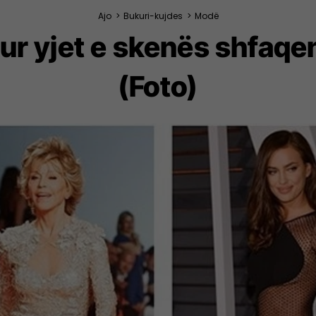
Ajo
>
Bukuri-kujdes
>
Modë
Kur yjet e skenës shfaqen
(Foto)