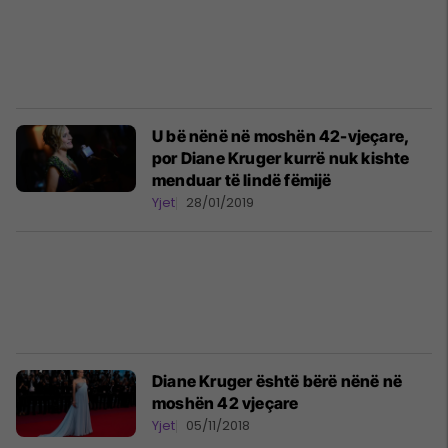
U bë nënë në moshën 42-vjeçare,
por Diane Kruger kurrë nuk kishte
menduar të lindë fëmijë
Yjet
28/01/2019
Diane Kruger është bërë nënë në
moshën 42 vjeçare
Yjet
05/11/2018