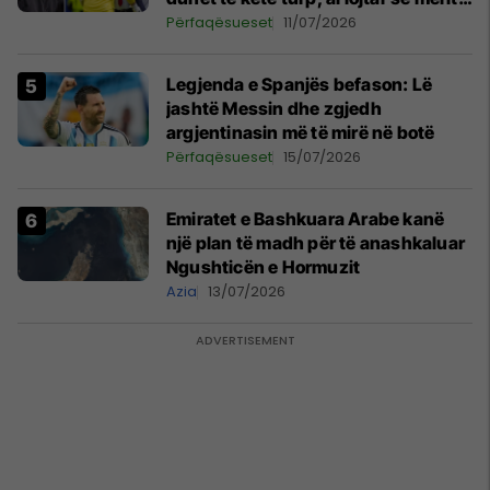
të luante
Përfaqësueset
11/07/2026
Legjenda e Spanjës befason: Lë
jashtë Messin dhe zgjedh
argjentinasin më të mirë në botë
Përfaqësueset
15/07/2026
Emiratet e Bashkuara Arabe kanë
një plan të madh për të anashkaluar
Ngushticën e Hormuzit
Azia
13/07/2026