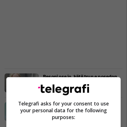
Besoni ose jo, këtë trup e posedon
një 40 vjeçare (Foto)
Yjet
30/08/2016
Telegrafi asks for your consent to use
Diane Kruger mahnit në rroba banjo
your personal data for the following
(Foto)
purposes:
Yjet
30/08/2016