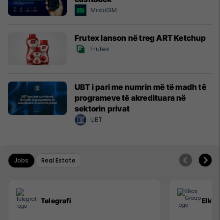
MobiSIM
Frutex lanson në treg ART Ketchup
Frutex
UBT i pari me numrin më të madh të
programeve të akredituara në
sektorin privat
UBT
Jobs
Real Estate
Telegrafi
Elko