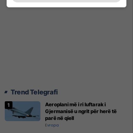
Trend Telegrafi
Aeroplani më i ri luftarak i
Gjermanisë u ngrit për herë të
parë në qiell
Evropa