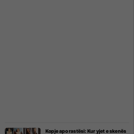
Kopje apo rastësi: Kur yjet e skenës