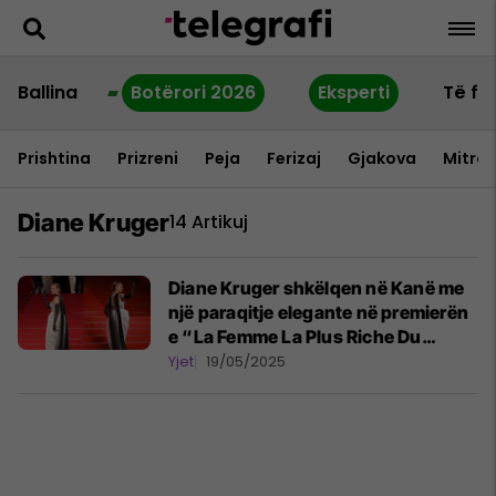
Ballina
Botërori 2026
Eksperti
Të fu
Prishtina
Prizreni
Peja
Ferizaj
Gjakova
Mitrov
Diane Kruger
14 Artikuj
Diane Kruger shkëlqen në Kanë me
një paraqitje elegante në premierën
e “La Femme La Plus Riche Du
Monde”
Yjet
19/05/2025