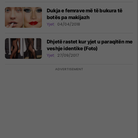
Dukja e femrave më të bukura të
botës pa makijazh
Yjet
04/04/2018
Dhjetë rastet kur yjet u paraqitën me
veshje identike (Foto)
Yjet
27/09/2017