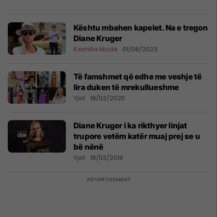
Kështu mbahen kapelet. Na e tregon
Diane Kruger
Keshilla Modë
01/08/2023
Të famshmet që edhe me veshje të
lira duken të mrekullueshme
Yjet
18/02/2020
Diane Kruger i ka rikthyer linjat
trupore vetëm katër muaj prej se u
bë nënë
Yjet
18/03/2019