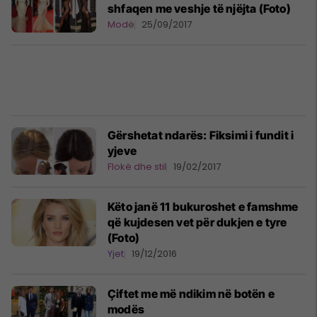
shfaqen me veshje të njëjta (Foto)
Modë
25/09/2017
Gërshetat ndarës: Fiksimi i fundit i
yjeve
Flokë dhe stil
19/02/2017
Këto janë 11 bukuroshet e famshme
që kujdesen vet për dukjen e tyre
(Foto)
Yjet
19/12/2016
Çiftet me më ndikim në botën e
modës