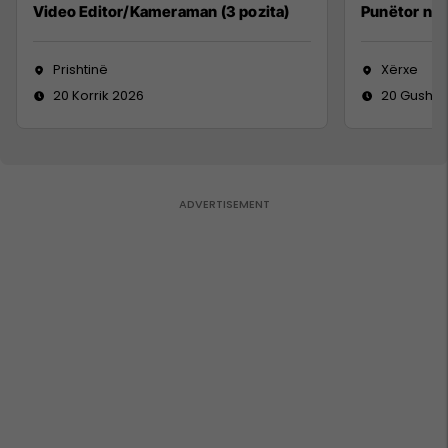
Video Editor/Kameraman (3 pozita)
Punëtor në
Prishtinë
Xërxe
20 Korrik 2026
20 Gusht 