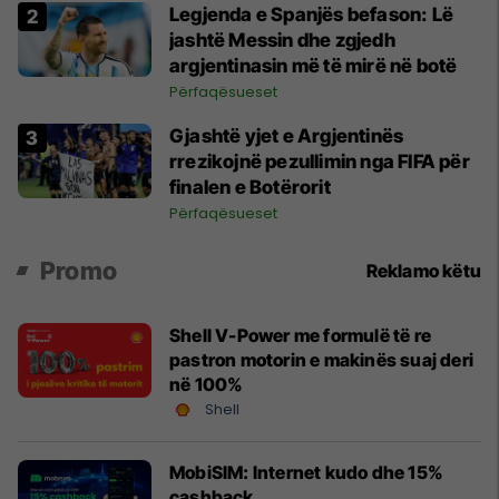
Legjenda e Spanjës befason: Lë
jashtë Messin dhe zgjedh
argjentinasin më të mirë në botë
Përfaqësueset
Gjashtë yjet e Argjentinës
rrezikojnë pezullimin nga FIFA për
finalen e Botërorit
Përfaqësueset
Promo
Reklamo këtu
Shell V-Power me formulë të re
pastron motorin e makinës suaj deri
në 100%
Shell
MobiSIM: Internet kudo dhe 15%
cashback