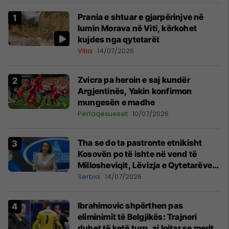
Prania e shtuar e gjarpërinjve në
lumin Morava në Viti, kërkohet
kujdes nga qytetarët
Vitia
14/07/2026
Zvicra pa heroin e saj kundër
Argjentinës, Yakin konfirmon
mungesën e madhe
Përfaqësueset
10/07/2026
Tha se do ta pastronte etnikisht
Kosovën po të ishte në vend të
Millosheviqit, Lëvizja e Qytetarëve
të Lirë në Serbi kërkon shkarkimin e
Serbia
14/07/2026
menjëhershëm të Snezhana
Paunoviq
Ibrahimovic shpërthen pas
eliminimit të Belgjikës: Trajneri
duhet të ketë turp, ai lojtar se meritoi