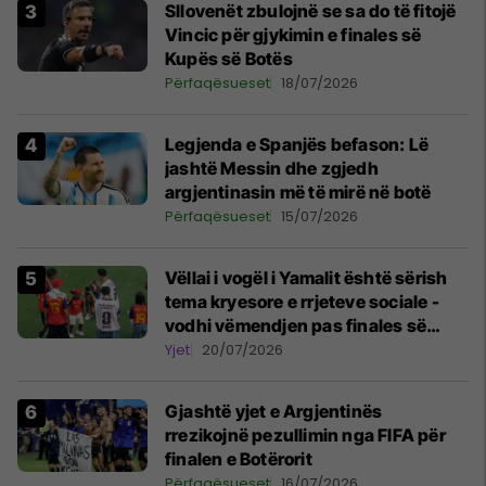
Sllovenët zbulojnë se sa do të fitojë
Vincic për gjykimin e finales së
Kupës së Botës
Përfaqësueset
18/07/2026
Legjenda e Spanjës befason: Lë
jashtë Messin dhe zgjedh
argjentinasin më të mirë në botë
Përfaqësueset
15/07/2026
Vëllai i vogël i Yamalit është sërish
tema kryesore e rrjeteve sociale -
vodhi vëmendjen pas finales së
Kupës së Botës
Yjet
20/07/2026
Gjashtë yjet e Argjentinës
rrezikojnë pezullimin nga FIFA për
finalen e Botërorit
Përfaqësueset
16/07/2026