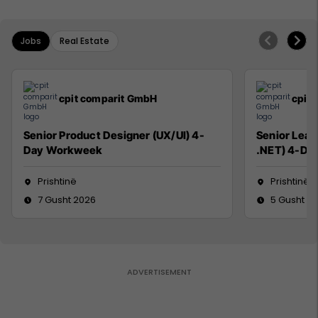
Jobs
Real Estate
cpit comparit GmbH
cpit
Senior Product Designer (UX/UI) 4-
Senior Lead
Day Workweek
.NET) 4-Da
Prishtinë
Prishtinë
7 Gusht 2026
5 Gusht 2