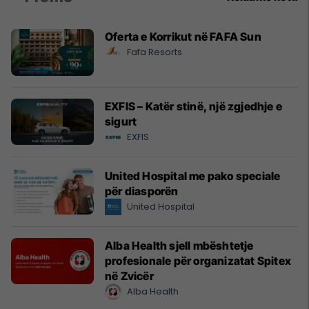
Oferta e Korrikut në FAFA Sun
Fafa Resorts
EXFIS – Katër stinë, një zgjedhje e
sigurt
EXFIS
United Hospital me pako speciale
për diasporën
United Hospital
Alba Health sjell mbështetje
profesionale për organizatat Spitex
në Zvicër
Alba Health