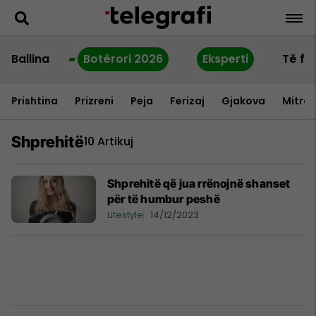
Ballina
Botërori 2026
Eksperti
Të fu
Prishtina
Prizreni
Peja
Ferizaj
Gjakova
Mitrov
Shprehitë
10 Artikuj
Shprehitë që jua rrënojnë shanset
për të humbur peshë
Lifestyle
14/12/2023