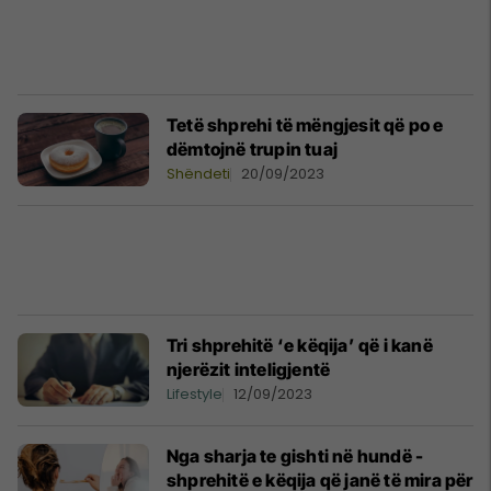
Tetë shprehi të mëngjesit që po e
dëmtojnë trupin tuaj
Shëndeti
20/09/2023
Tri shprehitë ‘e këqija’ që i kanë
njerëzit inteligjentë
Lifestyle
12/09/2023
Nga sharja te gishti në hundë -
shprehitë e këqija që janë të mira për