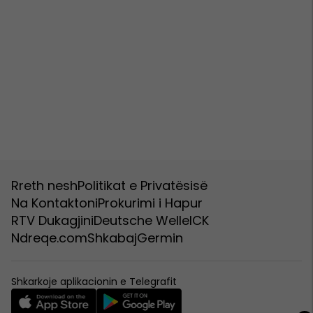
Rreth nesh
Politikat e Privatësisë
Na Kontaktoni
Prokurimi i Hapur
RTV Dukagjini
Deutsche Welle
ICK
Ndreqe.com
Shkabaj
Germin
Shkarkoje aplikacionin e Telegrafit