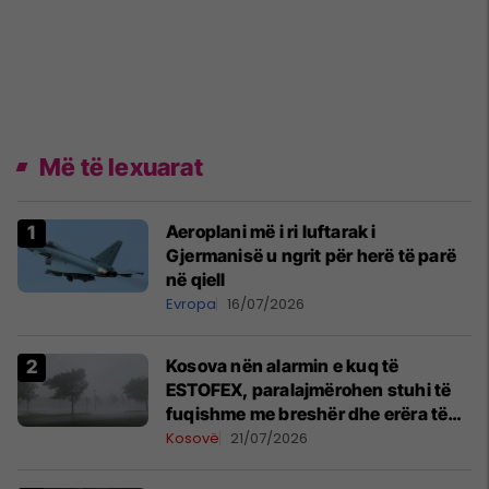
Më të lexuarat
Aeroplani më i ri luftarak i
Gjermanisë u ngrit për herë të parë
në qiell
Evropa
16/07/2026
Kosova nën alarmin e kuq të
ESTOFEX, paralajmërohen stuhi të
fuqishme me breshër dhe erëra të
forta
Kosovë
21/07/2026