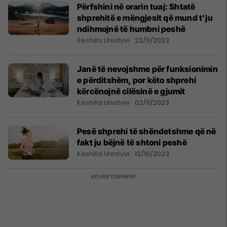
Përfshini në orarin tuaj: Shtatë
shprehitë e mëngjesit që mund t’ju
ndihmojnë të humbni peshë
Këshilla Lifestyle
22/11/2023
Janë të nevojshme për funksionimin
e përditshëm, por këto shprehi
kërcënojnë cilësinë e gjumit
Këshilla Lifestyle
02/11/2023
Pesë shprehi të shëndetshme që në
fakt ju bëjnë të shtoni peshë
Këshilla Lifestyle
12/10/2023