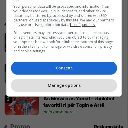
Your personal data will be processed and information from
your device (cookies, unique identifiers, and other device
data) may be stored by, accessed by and shared with 369
partners, or used specifically by this site. We and our partners
Trend Telegrafi
may use precise geolocation data.
List of partners.
Some vendors may process your personal data on the basis
Dritan Abazoviqi merret në pyetje
of legitimate interest, which you can object to by managing
your options below. Look for a link at the bottom of this page
për dhënien e shtetësisë së nderit
or in the site menu to manage or withdraw consent in privacy
biznesmenit kosovar
and cookie settings.
Mali i Zi
Vëllai i vogël i Yamalit është sërish
Consent
tema kryesore e rrjeteve sociale -
vodhi vëmendjen pas finales së
Manage options
Kupës së Botës
Yjet
As Messi e as Yamal – zbulohet
favoriti i ri për Topin e Artë
Ndërkombëtare
Promo
Reklamo këtu