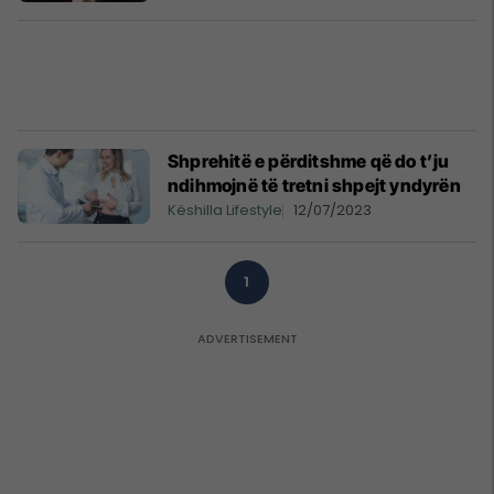
Shprehitë e përditshme që do t’ju
ndihmojnë të tretni shpejt yndyrën
Këshilla Lifestyle
12/07/2023
1