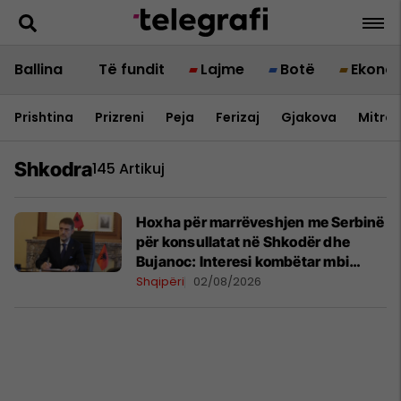
Ballina
Të fundit
Lajme
Botë
Ekono
Prishtina
Prizreni
Peja
Ferizaj
Gjakova
Mitrov
Shkodra
145 Artikuj
Hoxha për marrëveshjen me Serbinë
për konsullatat në Shkodër dhe
Bujanoc: Interesi kombëtar mbi
emocionet historike
Shqipëri
02/08/2026