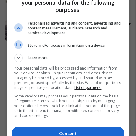
your personal data for the following
Histori
04/08/2025
purposes:
Personalised advertising and content, advertising and
Një udhëtim nga Prizreni në Shkodër
content measurement, audience research and
më 1839
services development
Histori
28/07/2025
Store and/or access information on a device
1
Learn more
Your personal data will be processed and information from
your device (cookies, unique identifiers, and other device
data) may be stored by, accessed by and shared with 369
partners, or used specifically by this site. We and our partners
may use precise geolocation data.
List of partners.
Some vendors may process your personal data on the basis
of legitimate interest, which you can object to by managing
your options below. Look for a link at the bottom of this page
or in the site menu to manage or withdraw consent in privacy
and cookie settings.
Consent