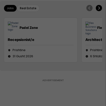
Jobs
Real Estate
Padel Zone
Flex 
Recepsionist/e
Architect
Prishtine
Prishtinë
31 Gusht 2026
6 Shtator 