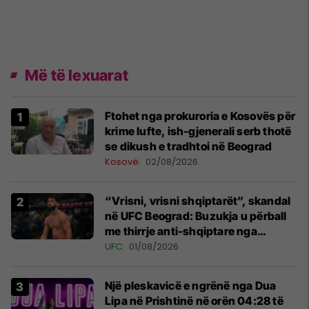
Më të lexuarat
Ftohet nga prokuroria e Kosovës për
krime lufte, ish-gjenerali serb thotë
se dikush e tradhtoi në Beograd
Kosovë
02/08/2026
“Vrisni, vrisni shqiptarët”, skandal
në UFC Beograd: Buzukja u përball
me thirrje anti-shqiptare nga
tribunat
UFC
01/08/2026
Një pleskavicë e ngrënë nga Dua
Lipa në Prishtinë në orën 04:28 të