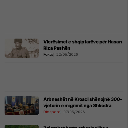
Vlerësimet e shqiptarëve për Hasan
Riza Pashën
Fakte
22/05/2026
Arbneshët në Kroaci shënojnë 300-
vjetorin e migrimit nga Shkodra
Diaspora
07/05/2026