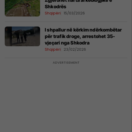
Zgjerohet harta arkeologjike e
Shkodrës
Shqipëri
15/03/2026
I shpallur në kërkim ndërkombëtar
për trafik droge, arrestohet 35-
vjeçari nga Shkodra
Shqipëri
23/02/2026