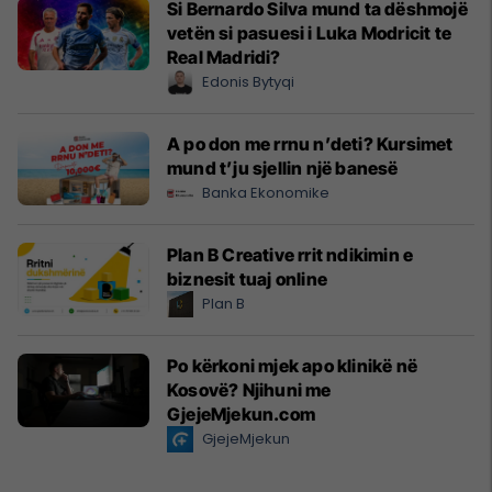
Si Bernardo Silva mund ta dëshmojë
vetën si pasuesi i Luka Modricit te
Real Madridi?
Edonis Bytyqi
A po don me rrnu n’deti? Kursimet
mund t’ju sjellin një banesë
Banka Ekonomike
Plan B Creative rrit ndikimin e
biznesit tuaj online
Plan B
Po kërkoni mjek apo klinikë në
Kosovë? Njihuni me
GjejeMjekun.com
GjejeMjekun