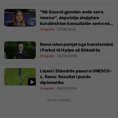
"Në Kosovë gjenden ende varre
masive", deputetja shqiptare
kundërshton konsullatën serbe në
Shkodër: Të dielën protestë
Shqipëri
01/08/2026
Rama ndan pamjet nga transformimi
i Parkut të Hyrjes së Shkodrës
Shqipëri
29/06/2026
Liqeni i Shkodrës pasuri e UNESCO-
s, Rama: Rezultat i punës
diplomatike
Shqipëri
08/06/2026