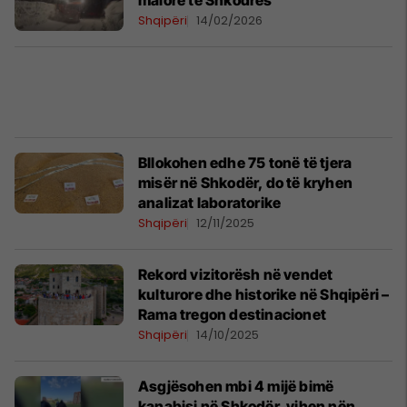
malore të Shkodrës
Shqipëri
14/02/2026
Bllokohen edhe 75 tonë të tjera
misër në Shkodër, do të kryhen
analizat laboratorike
Shqipëri
12/11/2025
Rekord vizitorësh në vendet
kulturore dhe historike në Shqipëri –
Rama tregon destinacionet
Shqipëri
14/10/2025
Asgjësohen mbi 4 mijë bimë
kanabisi në Shkodër, vihen nën