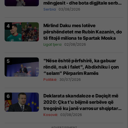
mëngjesit - dhe bota digjitale serbe
shpall gjendjen e luftës
Serbia
03/08/2026
Mirlind Daku mes lotëve
përshëndetet me Rubin Kazanin, do
të fitojë miliona te Spartak Moska
Ligat tjera
02/08/2026
"Nëse është përfshirë, ka gabuar
rëndë, nuk i falet", Abdixhiku i çon
“selam” Përparim Ramës
Politikë
30/07/2026
​Deklarata skandaloze e Daçiqit më
2020: Çka t'u bëjmë serbëve që
tregojnë ku janë varrosur shqiptarët
në Serbi
Kosovë
03/08/2026