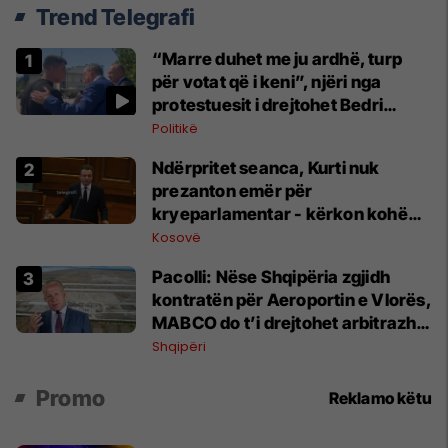
Trend Telegrafi
“Marre duhet me ju ardhë, turp
për votat që i keni”, njëri nga
protestuesit i drejtohet Bedri
Hamzës
Politikë
Ndërpritet seanca, Kurti nuk
prezanton emër për
kryeparlamentar - kërkon kohë
shtesë për marrëveshje politike
Kosovë
Pacolli: Nëse Shqipëria zgjidh
kontratën për Aeroportin e Vlorës,
MABCO do t’i drejtohet arbitrazhit
ndërkombëtar
Shqipëri
Promo
Reklamo këtu