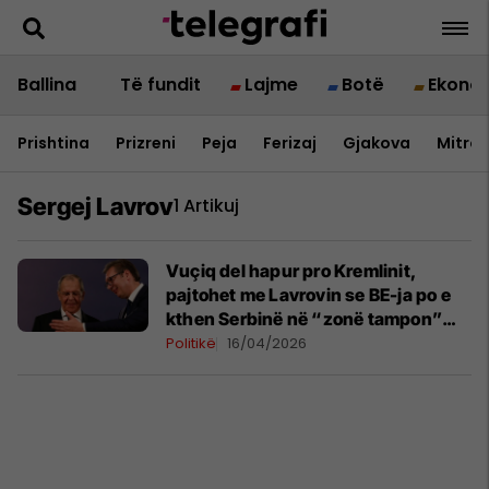
Ballina
Të fundit
Lajme
Botë
Ekono
Prishtina
Prizreni
Peja
Ferizaj
Gjakova
Mitrov
Sergej Lavrov
1 Artikuj
Vuçiq del hapur pro Kremlinit,
pajtohet me Lavrovin se BE-ja po e
kthen Serbinë në “zonë tampon”
kundër Rusisë
Politikë
16/04/2026