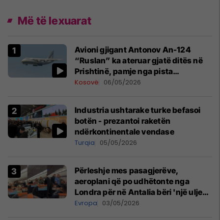
Më të lexuarat
Avioni gjigant Antonov An-124
“Ruslan” ka ateruar gjatë ditës në
Prishtinë, pamje nga pista
publikohen edhe në rrjete sociale
Kosovë
06/05/2026
Industria ushtarake turke befasoi
botën - prezantoi raketën
ndërkontinentale vendase
Turqia
05/05/2026
Përleshje mes pasagjerëve,
aeroplani që po udhëtonte nga
Londra për në Antalia bëri 'një ulje
emergjente' në Prishtinë
Evropa
03/05/2026