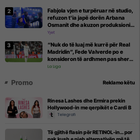
Fabjola vjen e turpëruar në studio,
refuzon t'ia japë dorën Arbana
Osmanit dhe akuzon produksionin
për favorizime: Banorët po marrin
Yjet
informacione nga jashtë
“Nuk do të luaj më kurrë për Real
Madridin”, Fede Valverde po e
konsideron të ardhmen pas sherrit
me Tchouamenin
La Liga
Promo
Reklamo këtu
Rinesa Lashes dhe Ermira prekin
Hollywood-in me qerpikët e Cardi B
Telegrafi
Të gjithë flasin për RETINOL-in… por
pak kush e njeh alternativën më të