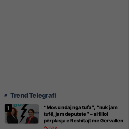
Trend Telegrafi
“Mos u ndaj nga tufa”, “nuk jam
tufë, jam deputete” – si filloi
përplasja e Reshitajt me Gërvallën
Politikë