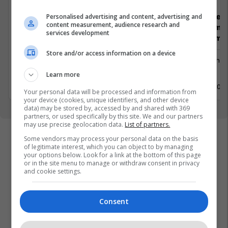
Koordinator i Projekteve HoReCa
Staf profesi
Personalised advertising and content, advertising and
content measurement, audience research and
brendshme (
services development
Menaxhim)
Menaxhment
Store and/or access information on a device
Menaxhm
Pejë
Pejë
Learn more
11 Maj 2026
11 Maj 202
Your personal data will be processed and information from
your device (cookies, unique identifiers, and other device
data) may be stored by, accessed by and shared with 369
partners, or used specifically by this site. We and our partners
may use precise geolocation data.
List of partners.
Some vendors may process your personal data on the basis
of legitimate interest, which you can object to by managing
your options below. Look for a link at the bottom of this page
or in the site menu to manage or withdraw consent in privacy
and cookie settings.
Consent