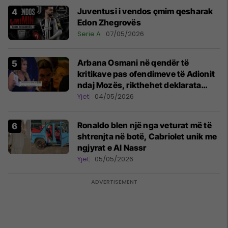
Juventusi i vendos çmim qesharak
Edon Zhegrovës
Serie A
07/05/2026
Arbana Osmani në qendër të
kritikave pas ofendimeve të Adionit
ndaj Mozës, rikthehet deklarata
‘Është emision tjetër ai’
Yjet
04/05/2026
Ronaldo blen një nga veturat më të
shtrenjta në botë, Cabriolet unik me
ngjyrat e Al Nassr
Yjet
05/05/2026