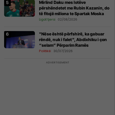
Mirlind Daku mes lotëve
përshëndetet me Rubin Kazanin, do
të fitojë miliona te Spartak Moska
Ligat tjera
02/08/2026
"Nëse është përfshirë, ka gabuar
rëndë, nuk i falet", Abdixhiku i çon
“selam” Përparim Ramës
Politikë
30/07/2026