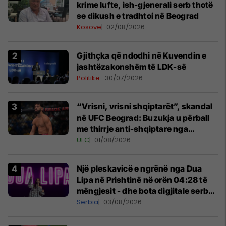
krime lufte, ish-gjenerali serb thotë
se dikush e tradhtoi në Beograd
Kosovë
02/08/2026
Gjithçka që ndodhi në Kuvendin e
jashtëzakonshëm të LDK-së
Politikë
30/07/2026
“Vrisni, vrisni shqiptarët”, skandal
në UFC Beograd: Buzukja u përball
me thirrje anti-shqiptare nga
tribunat
UFC
01/08/2026
Një pleskavicë e ngrënë nga Dua
Lipa në Prishtinë në orën 04:28 të
mëngjesit - dhe bota digjitale serbe
shpall gjendjen e luftës
Serbia
03/08/2026