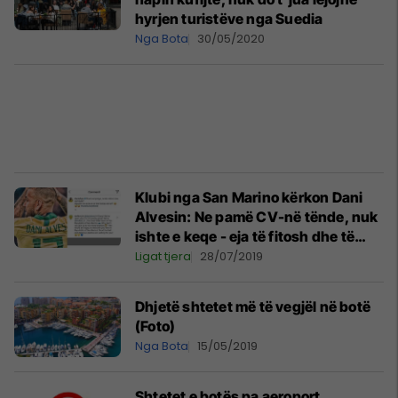
hyrjen turistëve nga Suedia
Nga Bota
30/05/2020
Klubi nga San Marino kërkon Dani
Alvesin: Ne pamë CV-në tënde, nuk
ishte e keqe - eja të fitosh dhe të
hash sandviç 'piadina'
Ligat tjera
28/07/2019
Dhjetë shtetet më të vegjël në botë
(Foto)
Nga Bota
15/05/2019
Shtetet e botës pa aeroport