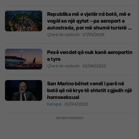
Republika më e vjetër në botë, më e
vogël se një qytet – pa aeroport e
autostrada, por më shumë turistë se
banorë
Çfarë të vizitosh
27/01/2026
Pesë vendet që nuk kanë aeroportin
e tyre
Çfarë të vizitosh
02/06/2022
San Marino bëhet vendi i parë në
botë që në krye të shtetit zgjedh një
homoseksual
Evropa
02/04/2022