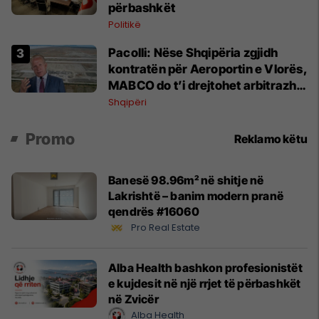
përbashkët
Politikë
Pacolli: Nëse Shqipëria zgjidh
kontratën për Aeroportin e Vlorës,
MABCO do t’i drejtohet arbitrazhit
ndërkombëtar
Shqipëri
Promo
Reklamo këtu
Banesë 98.96m² në shitje në
Lakrishtë – banim modern pranë
qendrës #16060
Pro Real Estate
Alba Health bashkon profesionistët
e kujdesit në një rrjet të përbashkët
në Zvicër
Alba Health