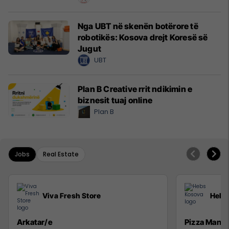
Nga UBT në skenën botërore të
robotikës: Kosova drejt Koresë së
Jugut
UBT
Plan B Creative rrit ndikimin e
biznesit tuaj online
Plan B
Jobs
Real Estate
Viva Fresh Store
Hebs
Arkatar/e
Pizza Man