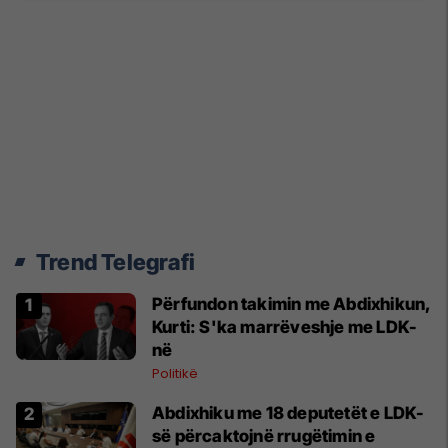
Trend Telegrafi
Përfundon takimin me Abdixhikun,
Kurti: S'ka marrëveshje me LDK-
në
Politikë
Abdixhiku me 18 deputetët e LDK-
së përcaktojnë rrugëtimin e