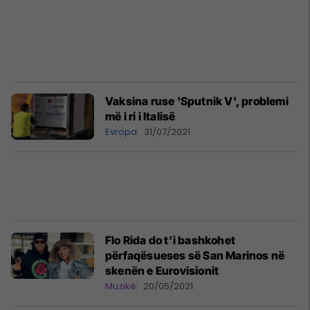
Vaksina ruse 'Sputnik V', problemi
më i ri i Italisë
Evropa
31/07/2021
Flo Rida do t’i bashkohet
përfaqësueses së San Marinos në
skenën e Eurovisionit
Muzikë
20/05/2021