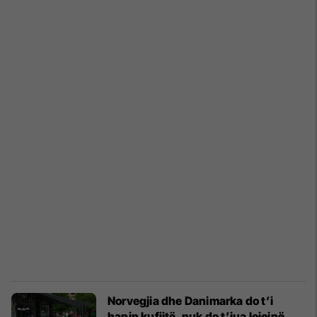
Norvegjia dhe Danimarka do t’i
hapin kufijtë, nuk do t’jua lejojnë