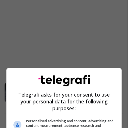
Skenat qesharake në garë, çiklistët
e befasuar me rivalin e pazakontë
Telegrafi asks for your consent to use
(Video)
your personal data for the following
Fun Lajme
01/02/2018
purposes:
Personalised advertising and content, advertising and
1
content measurement, audience research and