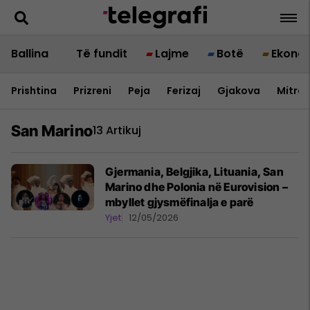
Ballina
Të fundit
Lajme
Botë
Ekono
Prishtina
Prizreni
Peja
Ferizaj
Gjakova
Mitrov
San Marino
13 Artikuj
Gjermania, Belgjika, Lituania, San
Marino dhe Polonia në Eurovision –
mbyllet gjysmëfinalja e parë
Yjet
12/05/2026