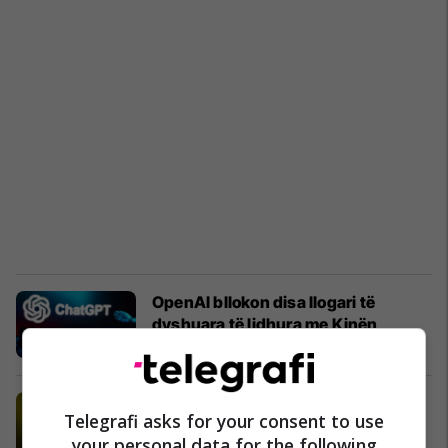
OpenAI bllokon disa llogari të
dyshuara të lidhura me Kinën
Aplikacione
07/10/2025
OpenAI: Mund të përdorni
Telegrafi asks for your consent to use
aplikacione të palëve të treta si
your personal data for the following
Spotify dhe Canva në ChatGPT