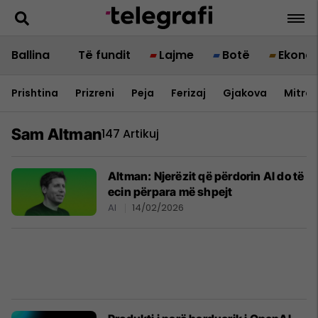
Ballina
Të fundit
Lajme
Botë
Ekono
Prishtina
Prizreni
Peja
Ferizaj
Gjakova
Mitrov
Sam Altman
147 Artikuj
Altman: Njerëzit që përdorin Al do të
ecin përpara më shpejt
AI
14/02/2026