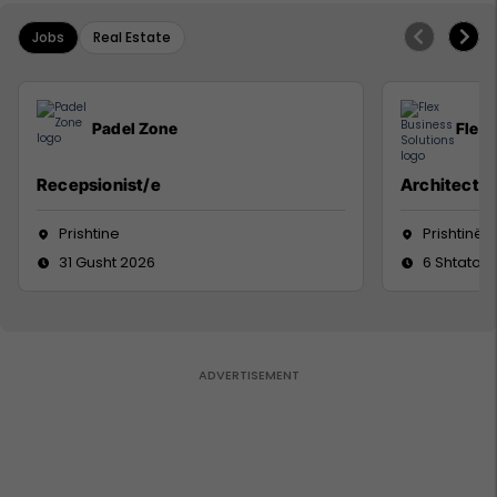
Jobs
Real Estate
Padel Zone
Flex 
Recepsionist/e
Architect
Prishtine
Prishtinë
31 Gusht 2026
6 Shtator 