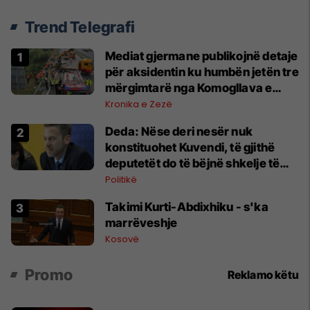
Trend Telegrafi
Mediat gjermane publikojnë detaje
për aksidentin ku humbën jetën tre
mërgimtarë nga Komogllava e
Ferizajt
Kronika e Zezë
Deda: Nëse deri nesër nuk
konstituohet Kuvendi, të gjithë
deputetët do të bëjnë shkelje të
rëndë kushtetuese
Politikë
Takimi Kurti-Abdixhiku - s'ka
marrëveshje
Kosovë
Promo
Reklamo këtu