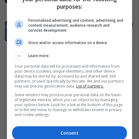
purposes:
AI
07/10/2025
Personalised advertising and content, advertising and
OpenAI premton më shumë 'kontroll
content measurement, audience research and
services development
të detajuar' për mbajtësit e të
drejtave të autorit pasi Sora 2
Store and/or access information on a device
gjeneron video të personazheve të
AI
06/10/2025
njohur
Learn more
2
Your personal data will be processed and information from
your device (cookies, unique identifiers, and other device
data) may be stored by, accessed by and shared with 369
partners, or used specifically by this site. We and our partners
may use precise geolocation data.
List of partners.
Some vendors may process your personal data on the basis
of legitimate interest, which you can object to by managing
your options below. Look for a link at the bottom of this page
or in the site menu to manage or withdraw consent in privacy
and cookie settings.
Consent