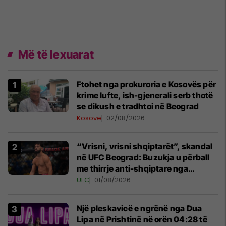
Më të lexuarat
Ftohet nga prokuroria e Kosovës për
krime lufte, ish-gjenerali serb thotë
se dikush e tradhtoi në Beograd
Kosovë
02/08/2026
“Vrisni, vrisni shqiptarët”, skandal
në UFC Beograd: Buzukja u përball
me thirrje anti-shqiptare nga
tribunat
UFC
01/08/2026
Një pleskavicë e ngrënë nga Dua
Lipa në Prishtinë në orën 04:28 të