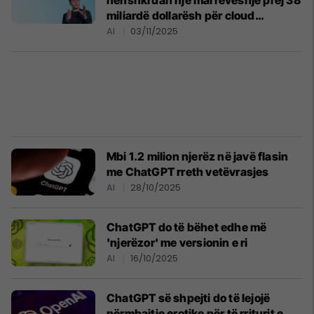
nënshkruan një marrëveshje prej 38
miliardë dollarësh për cloud
computing me Amazon
AI
03/11/2025
Mbi 1.2 milion njerëz në javë flasin
me ChatGPT rreth vetëvrasjes
AI
28/10/2025
ChatGPT do të bëhet edhe më
'njerëzor' me versionin e ri
AI
16/10/2025
ChatGPT së shpejti do të lejojë
përmbajtje erotike për të rriturit e