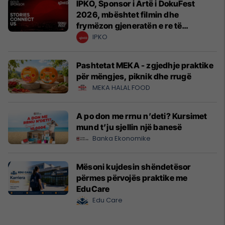
IPKO, Sponsor i Artë i DokuFest
2026, mbështet filmin dhe
frymëzon gjeneratën e re të
krijuesve
IPKO
Pashtetat MEKA - zgjedhje praktike
për mëngjes, piknik dhe rrugë
MEKA HALAL FOOD
A po don me rrnu n’deti? Kursimet
mund t’ju sjellin një banesë
Banka Ekonomike
Mësoni kujdesin shëndetësor
përmes përvojës praktike me
EduCare
Edu Care