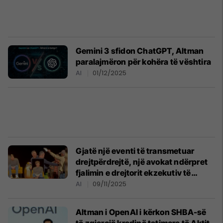
Gemini 3 sfidon ChatGPT, Altman
paralajmëron për kohëra të vështira
AI
01/12/2025
Gjatë një eventi të transmetuar
drejtpërdrejtë, një avokat ndërpret
fjalimin e drejtorit ekzekutiv të
OpenAI – ia dorëzon një thirrje
AI
09/11/2025
gjyqësore
Altman i OpenAI i kërkon SHBA-së