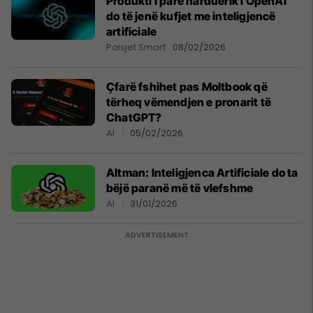
Produkti i parë harduerik i OpenAI
do të jenë kufjet me inteligjencë
artificiale
Paisjet Smart
08/02/2026
Çfarë fshihet pas Moltbook që
tërheq vëmendjen e pronarit të
ChatGPT?
AI
05/02/2026
Altman: Inteligjenca Artificiale do ta
bëjë paranë më të vlefshme
AI
31/01/2026