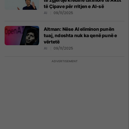
të zgjerojë kredinë tatimore të Aktit
të Çipave për rritjen e AI-së
AI
09/11/2025
Altman: Nëse Al eliminon punën
tuaj, ndoshta nuk ka qenë punë e
vërtetë
AI
09/11/2025