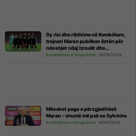
Dy risi dhe rikthime në Kombëtare,
trajneri Maran publikon listën për
ndeshjet ndaj Izraelit dhe
Luksemburgut
Kombëtarja e Shqipërisë
28/05/2026
Mësohet paga e përzgjedhësit
Maran - shumë më pak se Sylvinho
Kombëtarja e Shqipërisë
19/05/2026