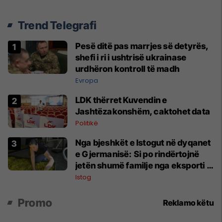
Trend Telegrafi
Pesë ditë pas marrjes së detyrës,
shefi i ri i ushtrisë ukrainase
urdhëron kontroll të madh
Evropa
LDK thërret Kuvendin e
Jashtëzakonshëm, caktohet data
Politikë
Nga bjeshkët e Istogut në dyqanet
e Gjermanisë: Si po rindërtojnë
jetën shumë familje nga eksporti i
bimëve mjekësore
Istog
Promo
Reklamo këtu