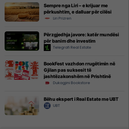
Sempre nga Liri – e krijuar me
përkushtim, e dalluar për cilësi
Liri Prizren
Përzgjedhja javore: katër mundësi
për banim dhe investim
Telegrafi Real Estate
BookFest vazhdon rrugëtimin në
Gjilan pas suksesit të
jashtëzakonshëm në Prishtinë
Dukagjini Bookstore
Bëhu ekspert i Real Estate me UBT
UBT