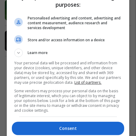
Formacionet zyrtare: Juve luan për
purposes:
tri pikë ndaj Cagliarit
Serie A
06/01/2020
Personalised advertising and content, advertising and
content measurement, audience research and
services development
Formacionet zyrtare: Juve ka
Store and/or access information on a device
udhëtuar te Cagliari për fitore
Serie A
02/04/2019
Learn more
Your personal data will be processed and information from
1
your device (cookies, unique identifiers, and other device
data) may be stored by, accessed by and shared with 369
partners, or used specifically by this site. We and our partners
may use precise geolocation data.
List of partners.
Some vendors may process your personal data on the basis
of legitimate interest, which you can object to by managing
your options below. Look for a link at the bottom of this page
or in the site menu to manage or withdraw consent in privacy
and cookie settings.
Consent