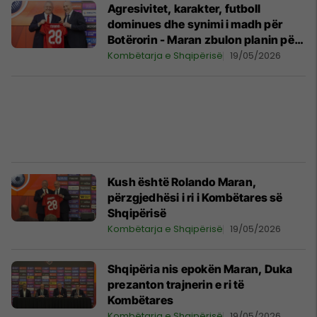
Agresivitet, karakter, futboll
dominues dhe synimi i madh për
Botërorin - Maran zbulon planin për
Shqipërinë
Kombëtarja e Shqipërisë
19/05/2026
Kush është Rolando Maran,
përzgjedhësi i ri i Kombëtares së
Shqipërisë
Kombëtarja e Shqipërisë
19/05/2026
Shqipëria nis epokën Maran, Duka
prezanton trajnerin e ri të
Kombëtares
Kombëtarja e Shqipërisë
19/05/2026