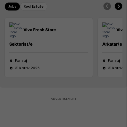
Jobs
Real Estate
Viva Fresh Store
Viva 
Sektorist/e
Arkatar/e
Ferizaj
Ferizaj
31 Korrik 2026
31 Korrik 