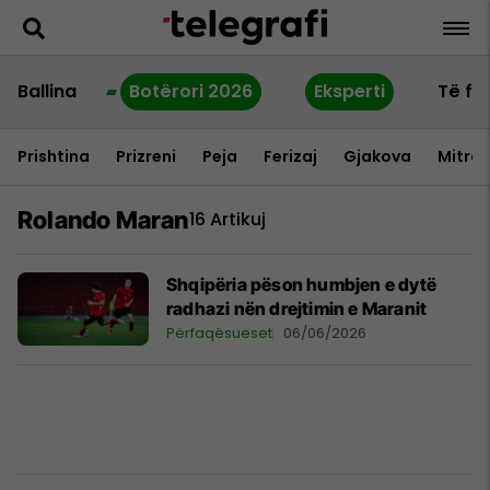
Ballina
Botërori 2026
Eksperti
Të fu
Prishtina
Prizreni
Peja
Ferizaj
Gjakova
Mitrov
Rolando Maran
16 Artikuj
Shqipëria pëson humbjen e dytë
radhazi nën drejtimin e Maranit
Përfaqësueset
06/06/2026