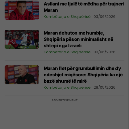
Asllani me fjalë të mëdha për trajneri
Maran
Kombëtarja e Shqipërisë
03/06/2026
Maran debuton me humbje,
Shqipëria pëson minimalisht në
shtëpi nga Izraeli
Kombëtarja e Shqipërisë
03/06/2026
Maran flet për grumbullimin dhe dy
ndeshjet miqësore: Shqipëria ka një
bazë shumë të mirë
Kombëtarja e Shqipërisë
28/05/2026