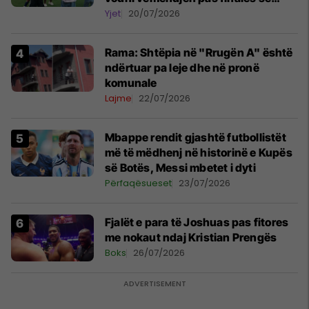
Kupës së Botës
Yjet
20/07/2026
Rama: Shtëpia në "Rrugën A" është
ndërtuar pa leje dhe në pronë
komunale
Lajme
22/07/2026
Mbappe rendit gjashtë futbollistët
më të mëdhenj në historinë e Kupës
së Botës, Messi mbetet i dyti
Përfaqësueset
23/07/2026
Fjalët e para të Joshuas pas fitores
me nokaut ndaj Kristian Prengës
Boks
26/07/2026