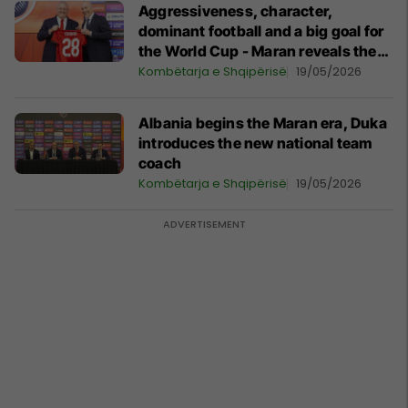
Aggressiveness, character,
dominant football and a big goal for
the World Cup - Maran reveals the
plan for Albania
Kombëtarja e Shqipërisë
19/05/2026
Albania begins the Maran era, Duka
introduces the new national team
coach
Kombëtarja e Shqipërisë
19/05/2026