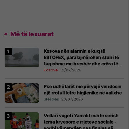
Më të lexuarat
Kosova nën alarmin e kuq të
ESTOFEX, paralajmërohen stuhi të
fuqishme me breshër dhe erëra të
forta
Kosovë
21/07/2026
Pse udhëtarët me përvojë vendosin
një rrotull letre higjienike në valixhe
Lifestyle
20/07/2026
Vëllai i vogël i Yamalit është sërish
tema kryesore e rrjeteve sociale -
vodhi vëmendjen pas finales së