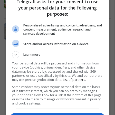
Telegrafi asks for your consent to use
dhe Real Madridin
your personal data for the following
Ndërkombëtare
24/04/2021
purposes:
Personalised advertising and content, advertising and
Juventusi njofton se Rodrigo
content measurement, audience research and
Bentancur është shëruar nga
services development
COVID-19
Serie A
19/03/2021
Store and/or access information on a device
Learn more
2
Your personal data will be processed and information from
your device (cookies, unique identifiers, and other device
data) may be stored by, accessed by and shared with 369
partners, or used specifically by this site. We and our partners
may use precise geolocation data.
List of partners.
Some vendors may process your personal data on the basis
of legitimate interest, which you can object to by managing
your options below. Look for a link at the bottom of this page
or in the site menu to manage or withdraw consent in privacy
and cookie settings.