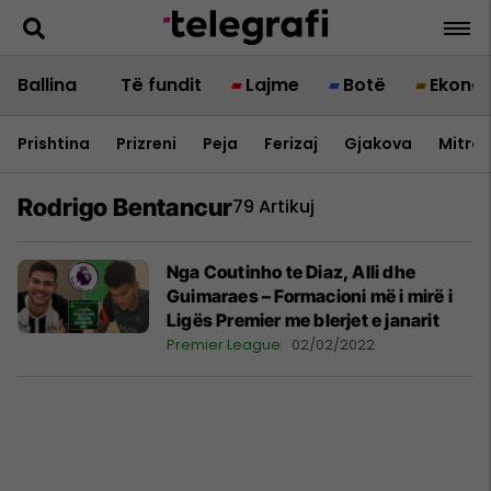
Ballina
Të fundit
Lajme
Botë
Ekono
Prishtina
Prizreni
Peja
Ferizaj
Gjakova
Mitrov
Rodrigo Bentancur
79 Artikuj
Nga Coutinho te Diaz, Alli dhe
Guimaraes – Formacioni më i mirë i
Ligës Premier me blerjet e janarit
Premier League
02/02/2022