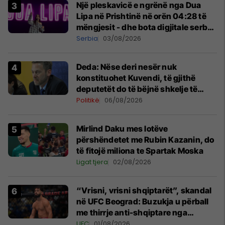
Një pleskavicë e ngrënë nga Dua
Lipa në Prishtinë në orën 04:28 të
mëngjesit - dhe bota digjitale serbe
shpall gjendjen e luftës
Serbia
03/08/2026
Deda: Nëse deri nesër nuk
konstituohet Kuvendi, të gjithë
deputetët do të bëjnë shkelje të
rëndë kushtetuese
Politikë
06/08/2026
Mirlind Daku mes lotëve
përshëndetet me Rubin Kazanin, do
të fitojë miliona te Spartak Moska
Ligat tjera
02/08/2026
“Vrisni, vrisni shqiptarët”, skandal
në UFC Beograd: Buzukja u përball
me thirrje anti-shqiptare nga
tribunat
UFC
01/08/2026