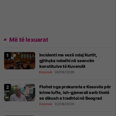
Më të lexuarat
Incidenti me vezë ndaj Kurtit,
gjithçka ndodhi në seancën
konstituive të Kuvendit
Kosovë
06/08/2026
Ftohet nga prokuroria e Kosovës për
krime lufte, ish-gjenerali serb thotë
se dikush e tradhtoi në Beograd
Kosovë
02/08/2026