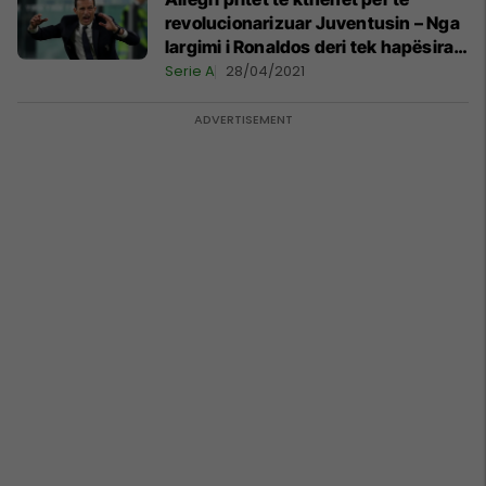
revolucionarizuar Juventusin – Nga
largimi i Ronaldos deri tek hapësirat
për të rinjtë dhe transferimet e reja
Serie A
28/04/2021