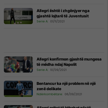
Allegri është i zhgënjyer nga
gjashtë lojtarë të Juventusit
Serie A
01/11/2021
Allegri konfirmon gjashtë mungesa
të mëdha ndaj Napolit
Serie A
10/09/2021
Bentancur ka një problem në një
zonë delikate
Ndërkombëtare
06/09/2021
Allegri pritet të kthehet për të