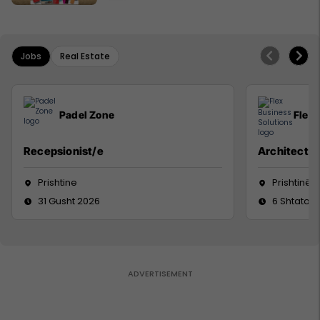
Jobs
Real Estate
Padel Zone
Flex 
Recepsionist/e
Architect
Prishtine
Prishtinë
31 Gusht 2026
6 Shtator 