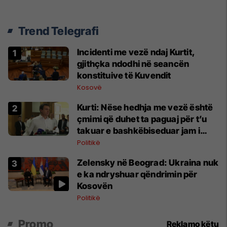
Trend Telegrafi
Incidenti me vezë ndaj Kurtit,
gjithçka ndodhi në seancën
konstituive të Kuvendit
Kosovë
Kurti: Nëse hedhja me vezë është
çmimi që duhet ta paguaj për t’u
takuar e bashkëbiseduar jam i
lumtur ta bëj këtë
Politikë
Zelensky në Beograd: Ukraina nuk
e ka ndryshuar qëndrimin për
Kosovën
Politikë
Promo
Reklamo këtu