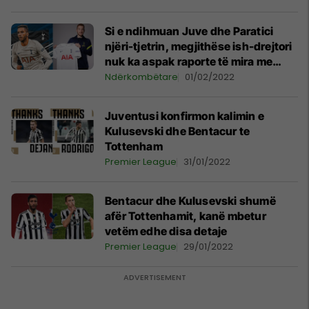
Si e ndihmuan Juve dhe Paratici
njëri-tjetrin, megjithëse ish-drejtori
nuk ka aspak raporte të mira me
bordin e Zonjës së Vjetër
Ndërkombëtare
01/02/2022
Juventusi konfirmon kalimin e
Kulusevski dhe Bentacur te
Tottenham
Premier League
31/01/2022
Bentacur dhe Kulusevski shumë
afër Tottenhamit, kanë mbetur
vetëm edhe disa detaje
Premier League
29/01/2022