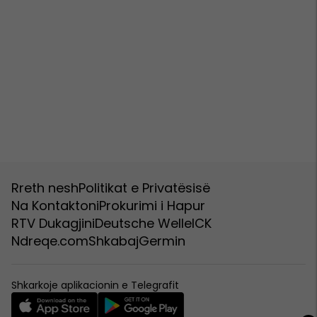
Rreth nesh
Politikat e Privatësisë
Na Kontaktoni
Prokurimi i Hapur
RTV Dukagjini
Deutsche Welle
ICK
Ndreqe.com
Shkabaj
Germin
Shkarkoje aplikacionin e Telegrafit