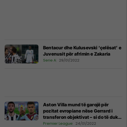
Bentacur dhe Kulusevski ‘çelësat’ e
Juvenusit për afrimin e Zakaria
Serie A
29/01/2022
Aston Villa mund të garojë për
pozitat evropiane nëse Gerrard i
transferon objektivat – si do të dukej
skuadra
Premier League
24/01/2022