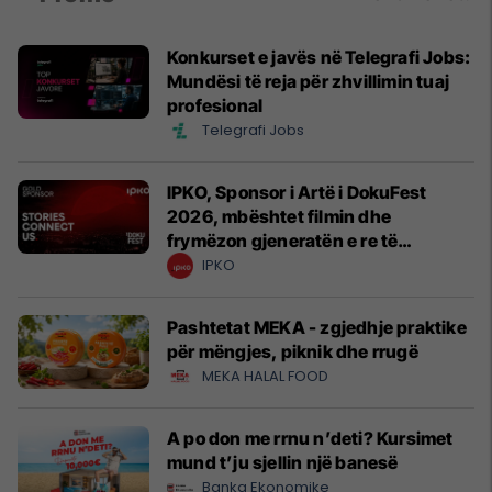
Konkurset e javës në Telegrafi Jobs:
Mundësi të reja për zhvillimin tuaj
profesional
Telegrafi Jobs
IPKO, Sponsor i Artë i DokuFest
2026, mbështet filmin dhe
frymëzon gjeneratën e re të
krijuesve
IPKO
Pashtetat MEKA - zgjedhje praktike
për mëngjes, piknik dhe rrugë
MEKA HALAL FOOD
A po don me rrnu n’deti? Kursimet
mund t’ju sjellin një banesë
Banka Ekonomike