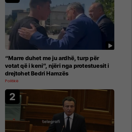
“Marre duhet me ju ardhë, turp për
votat që i keni”, njëri nga protestuesit i
drejtohet Bedri Hamzës
Politikë