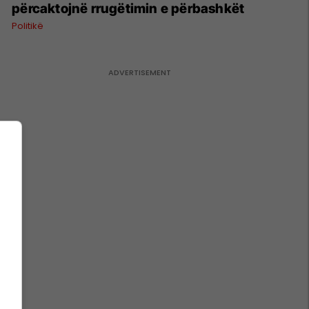
përcaktojnë rrugëtimin e përbashkët
Politikë