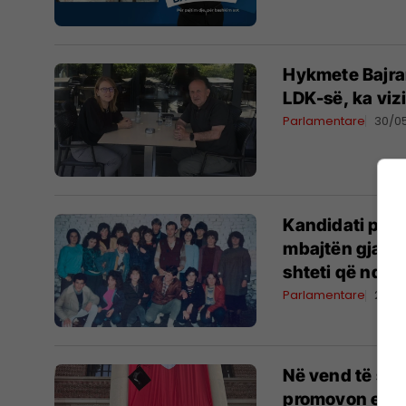
Hykmete Bajram
LDK-së, ka viz
Parlamentare
30/0
Kandidati për 
mbajtën gjallë
shteti që ndih
Parlamentare
29/0
Në vend të sul
promovon eduk