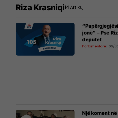
Riza Krasniqi
14 Artikuj
“Papërgjegjësi
jonë” – Pse Ri
deputet
Parlamentare
06/0
Një koment në