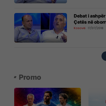
Debat i ashpër
Çetës në oborri
Kosovë
17/07/2018
Promo