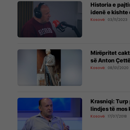
Historia e pajt
idenë e kishte
Kosovë
03/11/2023
Mirëpritet cakt
së Anton Çett
Kosovë
08/01/2020
Krasniqi: Turp
lindjes të mos
Kosovë
17/07/2018