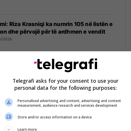
i: Riza Krasniqi ka numrin 105 në listën e
ion dhe përvojë për të ardhmen e vendit
5/2026
deputet i LDK-së, Krasniqi: Mësuesit që
 arsimin shqiptar po ndëshkohen nga
Telegrafi asks for your consent to use your
personal data for the following purposes:
muan ta ndërtojnë
5/2026
Personalised advertising and content, advertising and content
measurement, audience research and services development
Store and/or access information on a device
meve politike, kandidati i LDK-së
imin – merr shembull Harvardin
Learn more