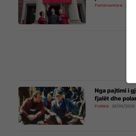
Parlamentare
28/0
Nga pajtimi i g
fjalët dhe pola
Politikë
26/05/2026