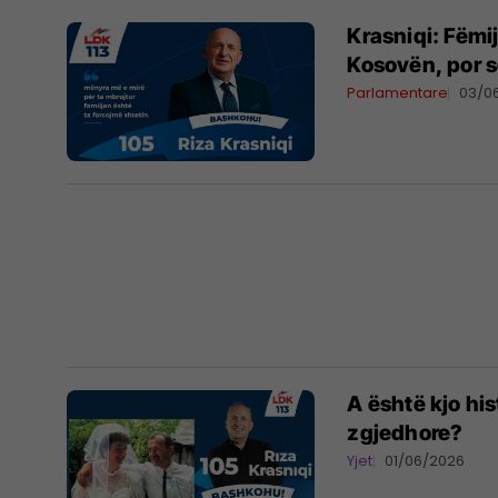
Krasniqi: Fëmi
Kosovën, por s
Parlamentare
03/0
A është kjo hi
zgjedhore?
Yjet
01/06/2026