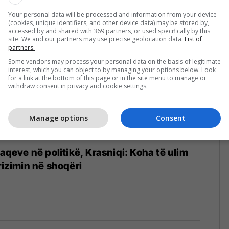
5/2026
Your personal data will be processed and information from your device
(cookies, unique identifiers, and other device data) may be stored by,
accessed by and shared with 369 partners, or used specifically by this
site. We and our partners may use precise geolocation data.
List of
partners.
Some vendors may process your personal data on the basis of legitimate
interest, which you can object to by managing your options below. Look
for a link at the bottom of this page or in the site menu to manage or
withdraw consent in privacy and cookie settings.
Manage options
Consent
jaqeve në politikë, Krasniqi: Koha të ulim
rizimin në shoqëri