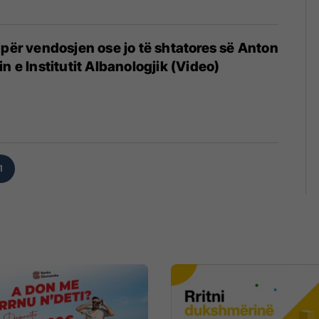
 për vendosjen ose jo të shtatores së Anton
n e Institutit Albanologjik (Video)
1