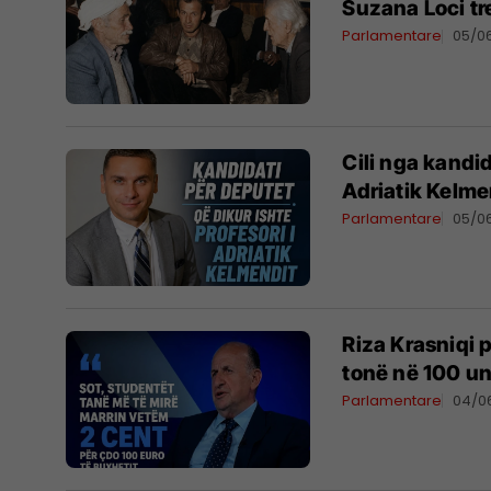
Suzana Loci tr
Parlamentare
05/0
Cili nga kandid
Adriatik Kelme
Parlamentare
05/0
Riza Krasniqi 
tonë në 100 un
Parlamentare
04/0