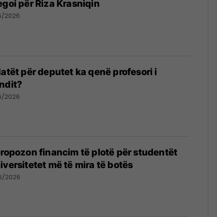
egoi për Riza Krasniqin
6/2026
atët për deputet ka qenë profesori i
ndit?
6/2026
propozon financim të plotë për studentët
iversitetet më të mira të botës
6/2026