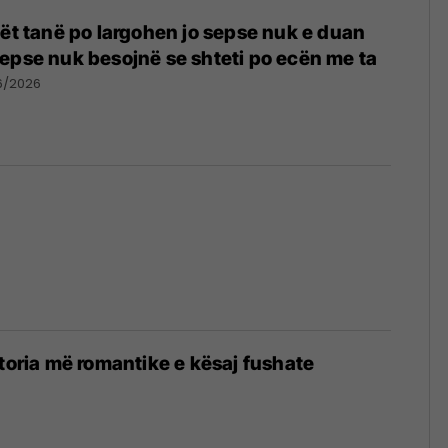
jët tanë po largohen jo sepse nuk e duan
epse nuk besojnë se shteti po ecën me ta
6/2026
storia më romantike e kësaj fushate