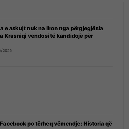
a e askujt nuk na liron nga përgjegjësia
za Krasniqi vendosi të kandidojë për
6/2026
 Facebook po tërheq vëmendje: Historia që