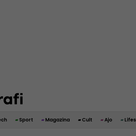
ech
Sport
Magazina
Cult
Ajo
Life