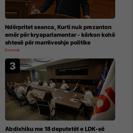
Ndërpritet seanca, Kurti nuk prezanton
emër për kryeparlamentar - kërkon kohë
shtesë për marrëveshje politike
Kosovë
Abdixhiku me 18 deputetët e LDK-së