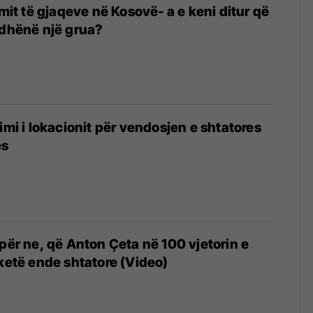
imit të gjaqeve në Kosovë- a e keni ditur që
 dhënë një grua?
imi i lokacionit për vendosjen e shtatores
ës
 për ne, që Anton Çeta në 100 vjetorin e
 ketë ende shtatore (Video)