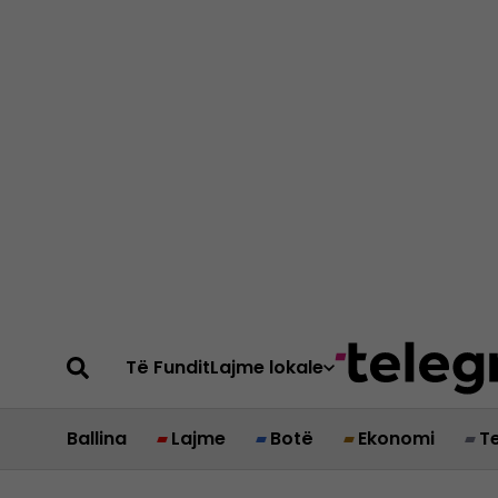
Të Fundit
Lajme lokale
Ballina
Lajme
Botë
Ekonomi
T