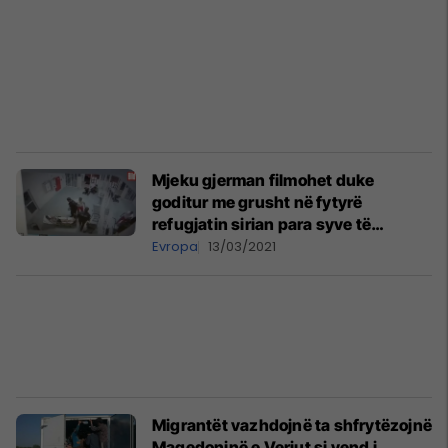
Mjeku gjerman filmohet duke
goditur me grusht në fytyrë
refugjatin sirian para syve të
policisë, të cilin e kishin lidhur për
Evropa
13/03/2021
shtrati
Migrantët vazhdojnë ta shfrytëzojnë
Maqedoninë e Veriut si vend i