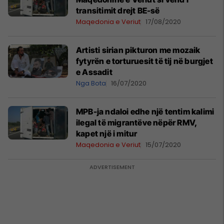
transitimit drejt BE-së
Maqedonia e Veriut
17/08/2020
Artisti sirian pikturon me mozaik
fytyrën e torturuesit të tij në burgjet
e Assadit
Nga Bota
16/07/2020
MPB-ja ndaloi edhe një tentim kalimi
ilegal të migrantëve nëpër RMV,
kapet një i mitur
Maqedonia e Veriut
15/07/2020