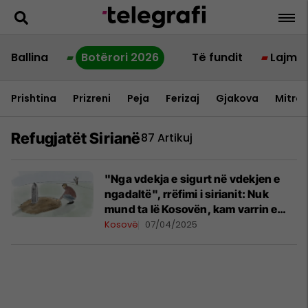
Ballina
Botërori 2026
Të fundit
Lajme
Prishtina
Prizreni
Peja
Ferizaj
Gjakova
Mitrov
Refugjatët Sirianë
87 Artikuj
"Nga vdekja e sigurt në vdekjen e
ngadaltë", rrëfimi i sirianit: Nuk
mund ta lë Kosovën, kam varrin e
vëllait këtu
Kosovë
07/04/2025