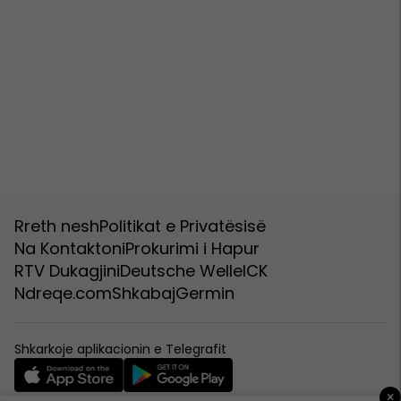
Rreth nesh
Politikat e Privatësisë
Na Kontaktoni
Prokurimi i Hapur
RTV Dukagjini
Deutsche Welle
ICK
Ndreqe.com
Shkabaj
Germin
Shkarkoje aplikacionin e Telegrafit
×