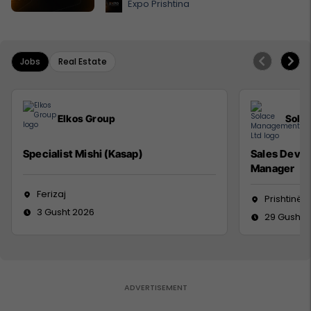
Expo Prishtina
Jobs
Real Estate
Elkos Group
Sola
Specialist Mishi (Kasap)
Sales Deve
Manager
Ferizaj
Prishtinë
3 Gusht 2026
29 Gusht 