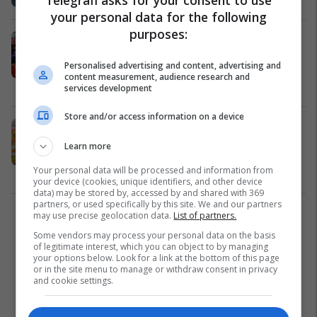
your personal data for the following
purposes:
Zëri i Amerikës shkruan për “planin
turk për riatdhesimin e refugjatëve
Personalised advertising and content, advertising and
sirianë”
content measurement, audience research and
Nga Bota
04/11/2019
services development
Store and/or access information on a device
“Ende më ndjekin britmat dhe era e
vdekjes”: Refugjatët rrëfejnë
Learn more
përvojat e tmerrshme, ndërsa
Your personal data will be processed and information from
gjendeshin “të paketuar në
Nga Bota
24/10/2019
your device (cookies, unique identifiers, and other device
arkivolet metalikë”
data) may be stored by, accessed by and shared with 369
partners, or used specifically by this site. We and our partners
may use precise geolocation data.
List of partners.
1
Some vendors may process your personal data on the basis
of legitimate interest, which you can object to by managing
your options below. Look for a link at the bottom of this page
or in the site menu to manage or withdraw consent in privacy
and cookie settings.