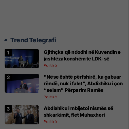
Trend Telegrafi
Gjithçka që ndodhi në Kuvendin e
jashtëzakonshëm të LDK-së
Politikë
"Nëse është përfshirë, ka gabuar
rëndë, nuk i falet", Abdixhiku i çon
“selam” Përparim Ramës
Politikë
Abdixhiku i mbijetoi nismës së
shkarkimit, flet Muhaxheri
Politikë