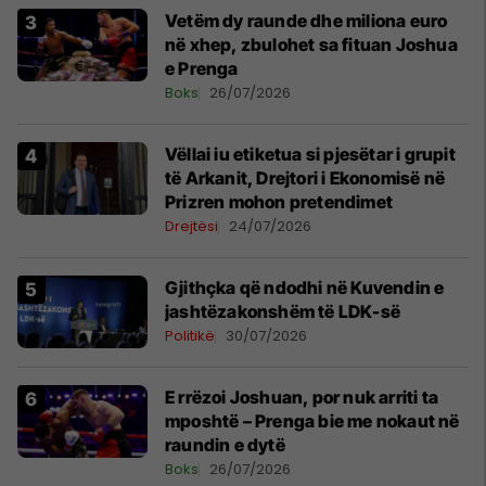
Vetëm dy raunde dhe miliona euro
në xhep, zbulohet sa fituan Joshua
e Prenga
Boks
26/07/2026
Vëllai iu etiketua si pjesëtar i grupit
të Arkanit, Drejtori i Ekonomisë në
Prizren mohon pretendimet
Drejtësi
24/07/2026
Gjithçka që ndodhi në Kuvendin e
jashtëzakonshëm të LDK-së
Politikë
30/07/2026
E rrëzoi Joshuan, por nuk arriti ta
mposhtë – Prenga bie me nokaut në
raundin e dytë
Boks
26/07/2026