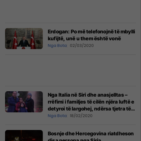
Erdogan: Po më telefonojnë të mbylli
kufijtë, unë u them është vonë
Nga Bota
02/03/2020
Nga Italia në Siri dhe anasjelltas –
rrëfimi i familjes të cilën njëra luftë e
detyroi të largohej, ndërsa tjetra të
kthehej në vendin e origjinës
Nga Bota
18/02/2020
Bosnje dhe Hercegovina riatdheson
disa persona nga Siria