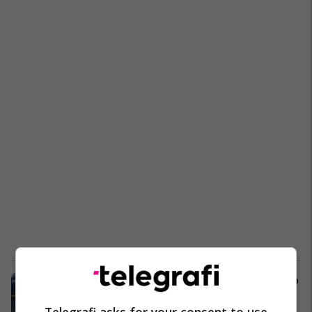
Ndalohen shtatë sirianë në Dibër, po
tentonin të kalonin ilegalisht kufirin
Telegrafi asks for your consent to use
Shqipëri
14/11/2019