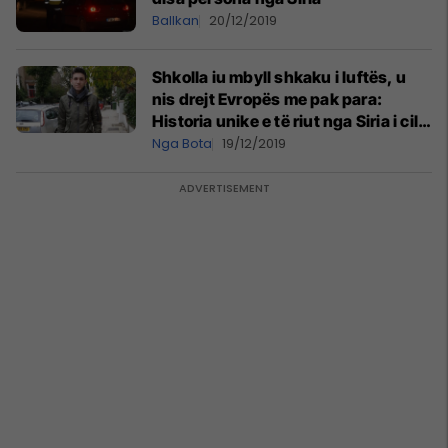
Ballkan
20/12/2019
Shkolla iu mbyll shkaku i luftës, u
nis drejt Evropës me pak para:
Historia unike e të riut nga Siria i cili
përfundoi në Britani
Nga Bota
19/12/2019