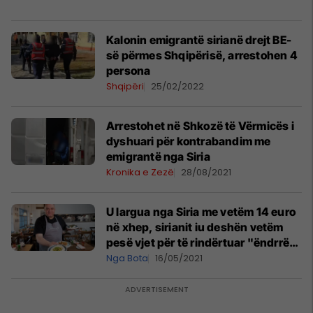
Kalonin emigrantë sirianë drejt BE-
së përmes Shqipërisë, arrestohen 4
persona
Shqipëri
25/02/2022
Arrestohet në Shkozë të Vërmicës i
dyshuari për kontrabandim me
emigrantë nga Siria
Kronika e Zezë
28/08/2021
U largua nga Siria me vetëm 14 euro
në xhep, sirianit iu deshën vetëm
pesë vjet për të rindërtuar "ëndrrën
e tij" në Mbretërinë e Bashkuar
Nga Bota
16/05/2021