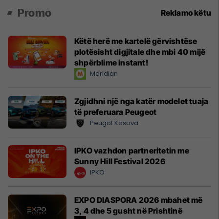
Promo
Reklamo këtu
Këtë herë me kartelë gërvishtëse
plotësisht digjitale dhe mbi 40 mijë
shpërblime instant!
Meridian
Zgjidhni një nga katër modelet tuaja
të preferuara Peugeot
Peugot Kosova
IPKO vazhdon partneritetin me
Sunny Hill Festival 2026
IPKO
EXPO DIASPORA 2026 mbahet më
3, 4 dhe 5 gusht në Prishtinë