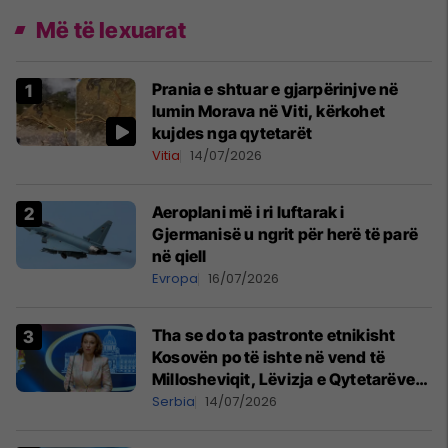
Më të lexuarat
Prania e shtuar e gjarpërinjve në
lumin Morava në Viti, kërkohet
kujdes nga qytetarët
Vitia
14/07/2026
Aeroplani më i ri luftarak i
Gjermanisë u ngrit për herë të parë
në qiell
Evropa
16/07/2026
Tha se do ta pastronte etnikisht
Kosovën po të ishte në vend të
Millosheviqit, Lëvizja e Qytetarëve
të Lirë në Serbi kërkon shkarkimin e
Serbia
14/07/2026
menjëhershëm të Snezhana
Paunoviq