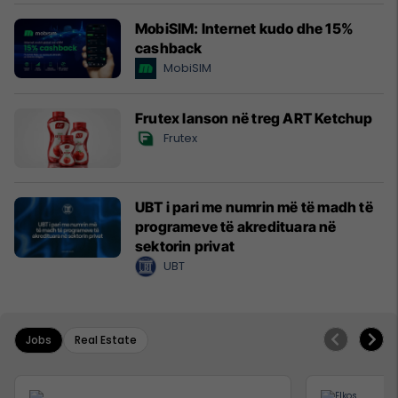
MobiSIM: Internet kudo dhe 15%
cashback
MobiSIM
Frutex lanson në treg ART Ketchup
Frutex
UBT i pari me numrin më të madh të
programeve të akredituara në
sektorin privat
UBT
Jobs
Real Estate