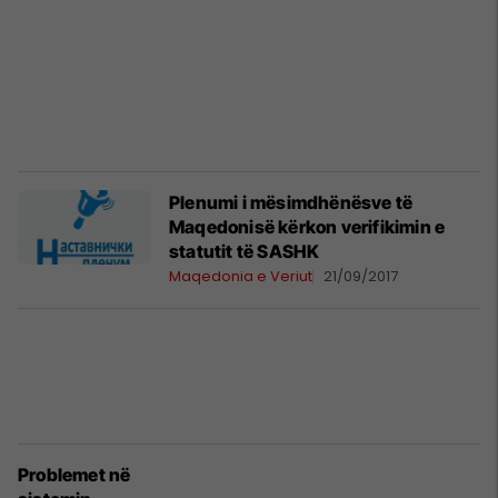
Plenumi i mësimdhënësve të
Maqedonisë kërkon verifikimin e
statutit të SASHK
Maqedonia e Veriut
21/09/2017
Problemet në