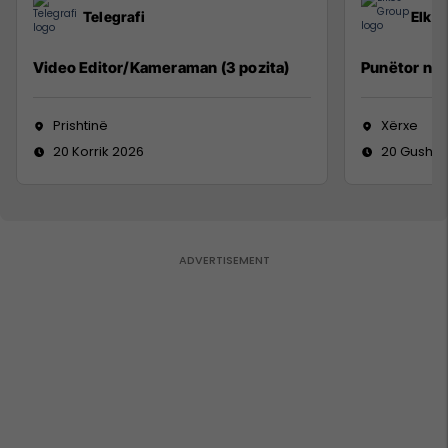
Telegrafi
Elko
Video Editor/Kameraman (3 pozita)
Punëtor në
Prishtinë
Xërxe
20 Korrik 2026
20 Gusht 