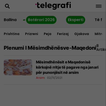
Ballina
Botërori 2026
Eksperti
Të fu
Prishtina
Prizreni
Peja
Ferizaj
Gjakova
Mitrov
8
Plenumi I Mësimdhënësve-Maqedoni
Artik
Mësimdhënësit e Maqedonisë
kërkojnë rritje të pagave nga janari
për punonjësit në arsim
Arsim
02/11/2021