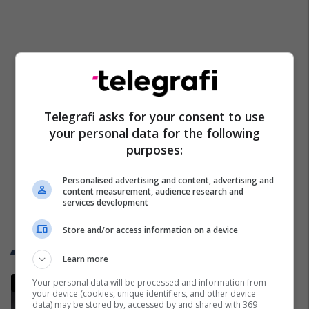
Telegrafi asks for your consent to use
your personal data for the following
purposes:
Personalised advertising and content, advertising and
content measurement, audience research and
services development
Store and/or access information on a device
Trend Telegrafi
Learn more
Sllovenët zbulojnë se sa do të
Your personal data will be processed and information from
your device (cookies, unique identifiers, and other device
fitojë Vincic për gjykimin e finales
data) may be stored by, accessed by and shared with 369