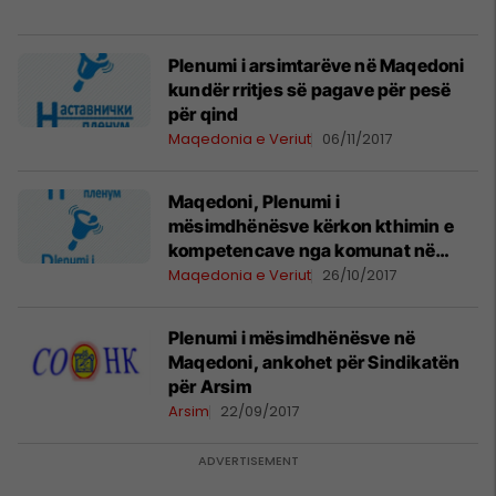
Plenumi i arsimtarëve në Maqedoni
kundër rritjes së pagave për pesë
për qind
Maqedonia e Veriut
06/11/2017
Maqedoni, Plenumi i
mësimdhënësve kërkon kthimin e
kompetencave nga komunat në
MASH
Maqedonia e Veriut
26/10/2017
Plenumi i mësimdhënësve në
Maqedoni, ankohet për Sindikatën
për Arsim
Arsim
22/09/2017