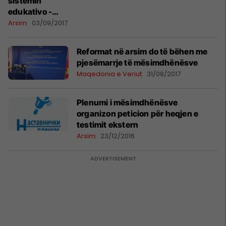
sistemin
edukativo -
arsimor të
Arsim
03/09/2017
Maqedonisë
Reformat në arsim do të bëhen me
pjesëmarrje të mësimdhënësve
Maqedonia e Veriut
31/08/2017
Plenumi i mësimdhënësve
organizon peticion për heqjen e
testimit ekstern
Arsim
23/12/2016