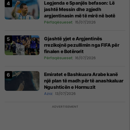
Legjenda e Spanjës befason: Lë
jashtë Messin dhe zgjedh
argjentinasin më të mirë në botë
Përfaqësueset
15/07/2026
Gjashtë yjet e Argjentinës
rrezikojnë pezullimin nga FIFA për
finalen e Botërorit
Përfaqësueset
16/07/2026
Emiratet e Bashkuara Arabe kanë
një plan të madh për të anashkaluar
Ngushticën e Hormuzit
Azia
13/07/2026