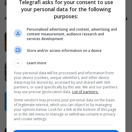
Telegrafi asks for your consent to use
Shqipëri
your personal data for the following
purposes:
Promo
Reklamo këtu
Personalised advertising and content, advertising and
content measurement, audience research and
EXPO DIASPORA 2026 mbahet më
services development
3, 4 dhe 5 gusht në Prishtinë
Expo Prishtina
Store and/or access information on a device
Learn more
Holiday In 2 – banesa juaj për
pushime pranë detit
Your personal data will be processed and information from
your device (cookies, unique identifiers, and other device
Edil Project
data) may be stored by, accessed by and shared with 369
partners, or used specifically by this site. We and our partners
may use precise geolocation data.
List of partners.
Plan B – reklamoni biznesin tuaj aty
Some vendors may process your personal data on the basis
ku është audienca shqiptare në
of legitimate interest, which you can object to by managing
Zvicër
your options below. Look for a link at the bottom of this page
or in the site menu to manage or withdraw consent in privacy
Plan B
and cookie settings.
Sigurimi i biznesit me NOVATRA