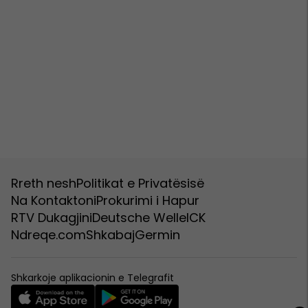
Rreth nesh
Politikat e Privatësisë
Na Kontaktoni
Prokurimi i Hapur
RTV Dukagjini
Deutsche Welle
ICK
Ndreqe.com
Shkabaj
Germin
Shkarkoje aplikacionin e Telegrafit