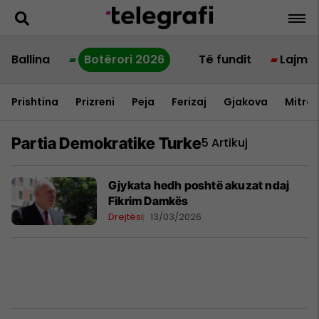
Ballina
Botërori 2026
Të fundit
Lajme
Prishtina
Prizreni
Peja
Ferizaj
Gjakova
Mitrov
Partia Demokratike Turke
5 Artikuj
Gjykata hedh poshtë akuzat ndaj
Fikrim Damkës
Drejtësi
13/03/2026