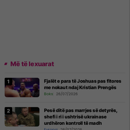
Më të lexuarat
Fjalët e para të Joshuas pas fitores
me nokaut ndaj Kristian Prengës
Boks
26/07/2026
Pesë ditë pas marrjes së detyrës,
shefi i ri i ushtrisë ukrainase
urdhëron kontroll të madh
Evropa
26/07/2026