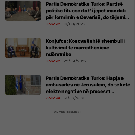
Partia Demokratike Turke: Partisë
politike fituese do t’i jepet mandati
për formimin e Qeverisë, do të jemi
konstruktiv për të ardhmen e
Kosovë
19/03/2025
Kosovës
Konjufca: Kosova është shembull i
kultivimit të marrëdhënieve
ndëretnike
Kosovë
22/04/2022
Partia Demokratike Turke: Hapja e
ambasadës në Jerusalem, do të ketë
efekte negative në proceset
diplomatike mes Kosovës dhe
Kosovë
14/03/2021
Turqisë