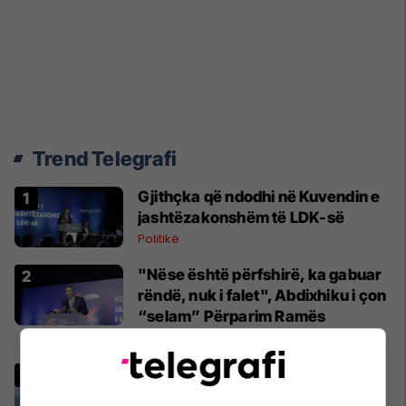
Trend Telegrafi
Gjithçka që ndodhi në Kuvendin e
jashtëzakonshëm të LDK-së
Politikë
"Nëse është përfshirë, ka gabuar
rëndë, nuk i falet", Abdixhiku i çon
“selam” Përparim Ramës
Politikë
Fenomen i çuditshëm në Gjirin e
Lalzit, pamjet bëhen virale