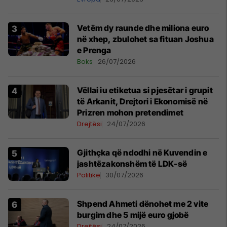
Vetëm dy raunde dhe miliona euro
në xhep, zbulohet sa fituan Joshua
e Prenga
Boks
26/07/2026
Vëllai iu etiketua si pjesëtar i grupit
të Arkanit, Drejtori i Ekonomisë në
Prizren mohon pretendimet
Drejtësi
24/07/2026
Gjithçka që ndodhi në Kuvendin e
jashtëzakonshëm të LDK-së
Politikë
30/07/2026
Shpend Ahmeti dënohet me 2 vite
burgim dhe 5 mijë euro gjobë
Drejtësi
24/07/2026