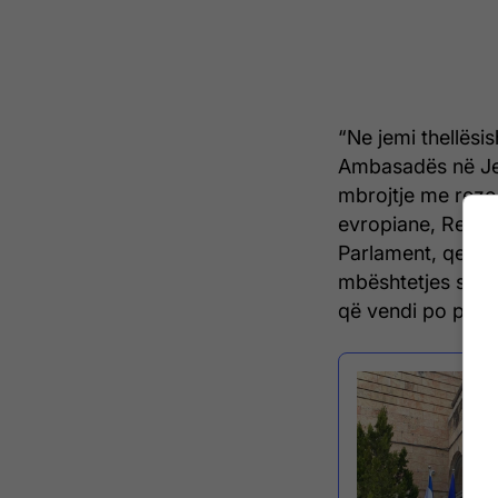
“Ne jemi thellësi
Ambasadës në Jer
mbrojtje me rezol
evropiane, Repub
Parlament, qeveri
mbështetjes së po
që vendi po përpi