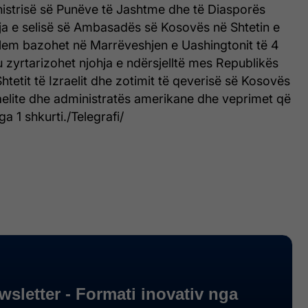
nistrisë së Punëve të Jashtme dhe të Diasporës
 e selisë së Ambasadës së Kosovës në Shtetin e
alem bazohet në Marrëveshjen e Uashingtonit të 4
 zyrtarizohet njohja e ndërsjelltë mes Republikës
tetit të Izraelit dhe zotimit të qeverisë së Kosovës
raelite dhe administratës amerikane dhe veprimet që
ga 1 shkurti./Telegrafi/