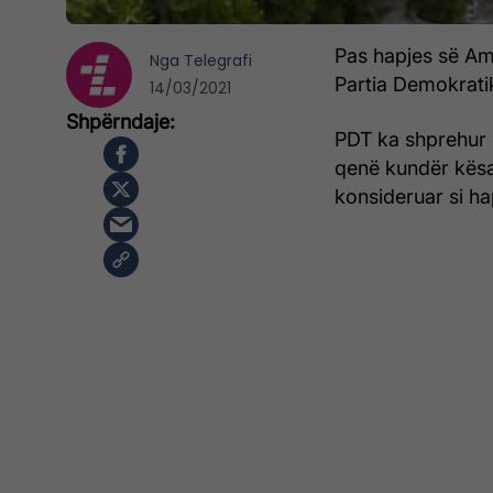
Pas hapjes së A
Nga
Telegrafi
Partia Demokrati
14/03/2021
PDT ka shprehur 
qenë kundër kësa
konsideruar si ha