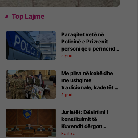
Top Lajme
Paraqitet vetë në
Policinë e Prizrenit
personi që u përmend
si pjesëtar i grupeve
Siguri
paramilitare serbe
Me plisa në kokë dhe
me ushqime
tradicionale, kadetët e
FSK-së prezantojnë
Siguri
Kosovën në Britani
Juristët: Dështimi i
konstituimit të
Kuvendit dërgon
automatikisht vendin
Politikë