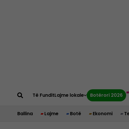
Të Fundit
Lajme lokale
Botërori 2026
Ballina
Lajme
Botë
Ekonomi
T