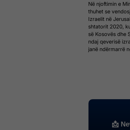
Në njoftimin e Mi
thuhet se vendosja
Izraelit në Jerus
shtatorit 2020, ku
së Kosovës dhe Sh
ndaj qeverisë iz
janë ndërmarrë n