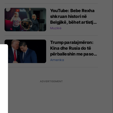
në zgjedhje
YouTube: Bebe Rexha
shkruan histori në
Belgjikë, bëhet artistja
e parë amerikane e
Muzikë
popit që performon në
Tomorrowland
Trump paralajmëron:
Kina dhe Rusia do të
përballeshin me pasoja
nëse ndihmojnë Iranin
Amerika