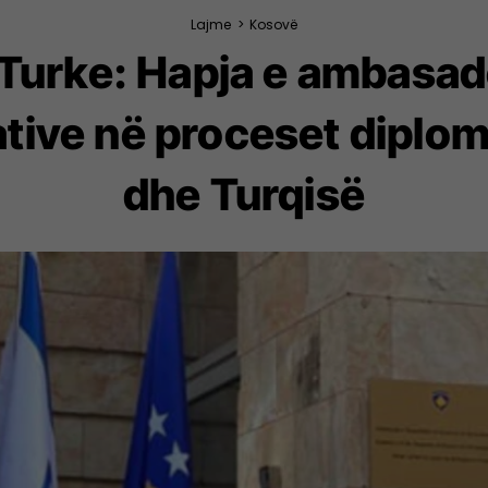
Lajme
>
Kosovë
 Turke: Hapja e ambasad
ative në proceset dipl
dhe Turqisë