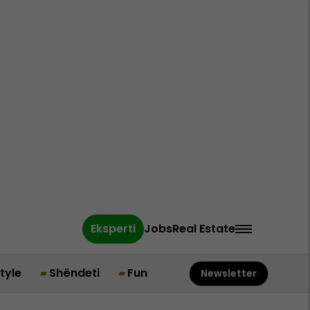
Eksperti
Jobs
Real Estate
style
Shëndeti
Fun
Newsletter