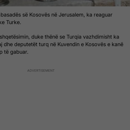
mbasadës së Kosovës në Jerusalem, ka reaguar
ke Turke.
shqetësimin, duke thënë se Turqia vazhdimisht ka
j dhe deputetët turq në Kuvendin e Kosovës e kanë
p të gabuar.