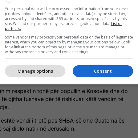
Your personal data will be processed and information from your device
(cookies, unique identifiers, and other device data) may be stored by,
accessed by and shared with 369 partners, or used specifically by this
site. We and our partners may use precise geolocation data.
List of
partners.
Some vendors may process your personal data on the basis of legitimate
interest, which you can object to by managing your options below. Look
for a link at the bottom of this page or in the site menu to manage or
withdraw consent in privacy and cookie settings.
a e Ambasadës në Jerusalem, do të ketë efekte të
egative në proceset diplomatike mes Kosovës dhe
Manage options
Consent
kat e shtet-ndërtimit.
rehim respektin tonë për popullin e Kosovës dhe do
 të gjitha fushave për të rishikuar këtë vendim të
tje.
është vendi i tretë pas SHBA-së dhe Guatemalës
e saj diplomatik në Jerusalem.