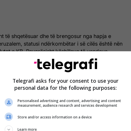
sht të shqetësuar dhe të brengosur nga hapja e
uzalem, statusi ndërkombëtar i së cilës është nën
utat e KB. Pavarësisht këshillave të vendeve
likës së Turqisë dhe paralajmërimeve tona në
a, e cila gjithashtu ka dalë nga marrja e
pullit të Kosovës, ka diskutuar këtë hap të gabuar
Telegrafi asks for your consent to use your
qet ta finalizojë”, thuhet në reagim.
personal data for the following purposes:
Personalised advertising and content, advertising and content
measurement, audience research and services development
Kosova hap ambasadën në Izrael,
me seli në Jeruzalem
Store and/or access information on a device
Learn more