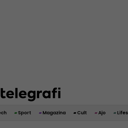
ech
Sport
Magazina
Cult
Ajo
Life