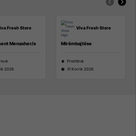
iva Fresh Store
Viva Fresh Store
ent Menaxher/e
Mirëmbajtëse
nicë
Prishtinë
rik 2026
31 Korrik 2026