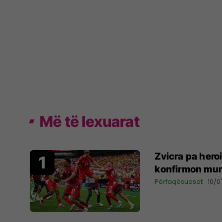
Më të lexuarat
Zvicra pa hero
konfirmon mu
Përfaqësueset
10/0