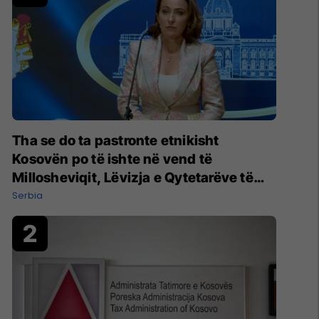
Tha se do ta pastronte etnikisht
Kosovën po të ishte në vend të
Millosheviqit, Lëvizja e Qytetarëve të
Lirë në Serbi kërkon shkarkimin e
Serbia
menjëhershëm të Snezhana Paunoviq