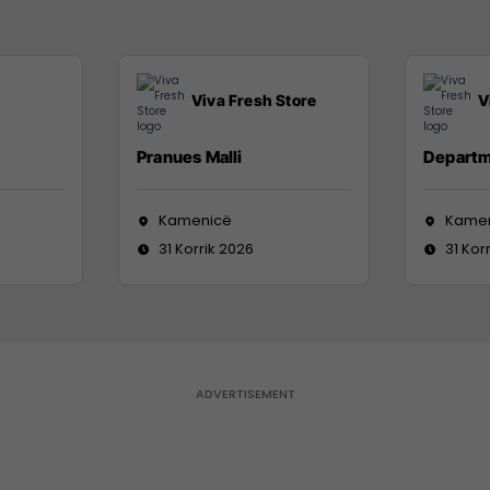
Viva Fresh Store
V
Pranues Malli
Departm
Kamenicë
Kame
31 Korrik 2026
31 Kor