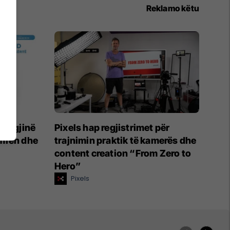
Reklamo këtu
ologjinë
Pixels hap regjistrimet për
mrën dhe
trajnimin praktik të kamerës dhe
content creation “From Zero to
Hero”
Pixels