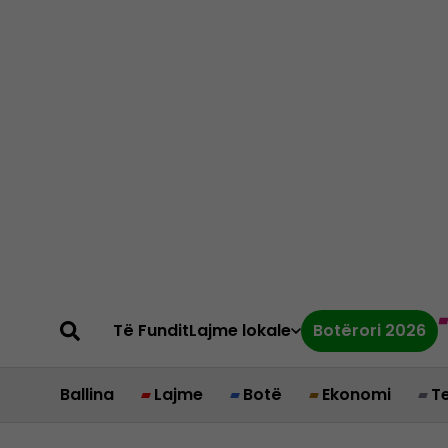
Të Fundit
Lajme lokale
Botërori 2026
Ballina
Lajme
Botë
Ekonomi
T