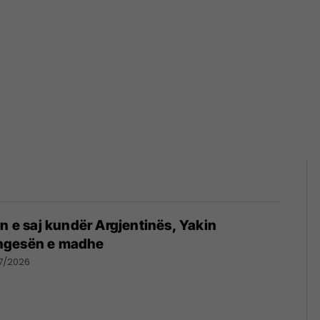
in e saj kundër Argjentinës, Yakin
ngesën e madhe
7/2026