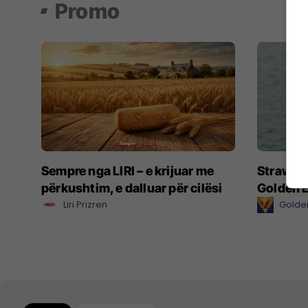
Promo
Sempre nga LIRI – e krijuar me
Strawberr
përkushtim, e dalluar për cilësi
Golden 
Liri Prizren
Golden