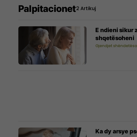
Palpitacionet
2 Artikuj
E ndieni sikur
shqetësoheni
Gjendjet shëndetës
Ka dy arsye ps