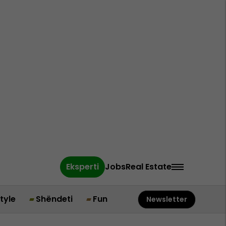
Eksperti
Jobs
Real Estate
style
Shëndeti
Fun
Newsletter