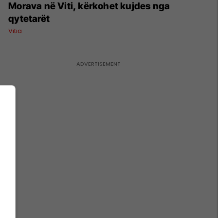
Morava në Viti, kërkohet kujdes nga
qytetarët
Vitia