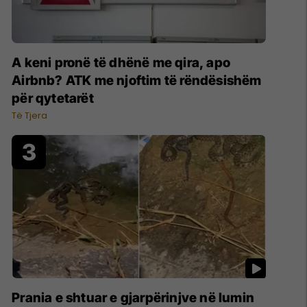
A keni pronë të dhënë me qira, apo
Airbnb? ATK me njoftim të rëndësishëm
për qytetarët
Të Tjera
Prania e shtuar e gjarpërinjve në lumin