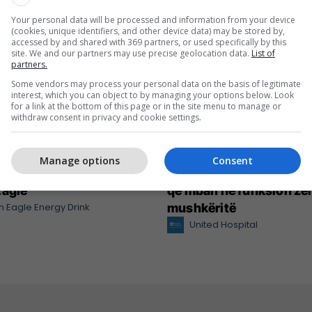
Your personal data will be processed and information from your device
(cookies, unique identifiers, and other device data) may be stored by,
accessed by and shared with 369 partners, or used specifically by this
site. We and our partners may use precise geolocation data.
List of
partners.
Some vendors may process your personal data on the basis of legitimate
interest, which you can object to by managing your options below. Look
for a link at the bottom of this page or in the site menu to manage or
withdraw consent in privacy and cookie settings.
Manage options
Consent
y Apricot - shija e re e
United Hospital me tekn
Eagle
që mban në funksion ze
 Eagle Energy Drink
mushkëritë
United Hospital