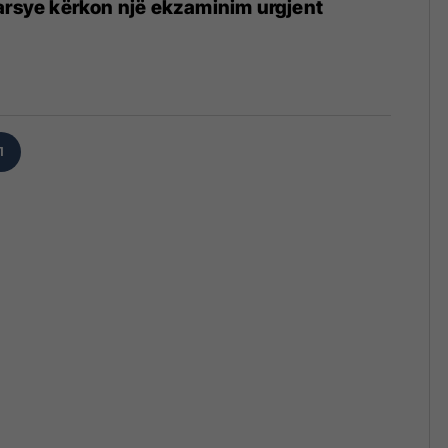
arsye kërkon një ekzaminim urgjent
1