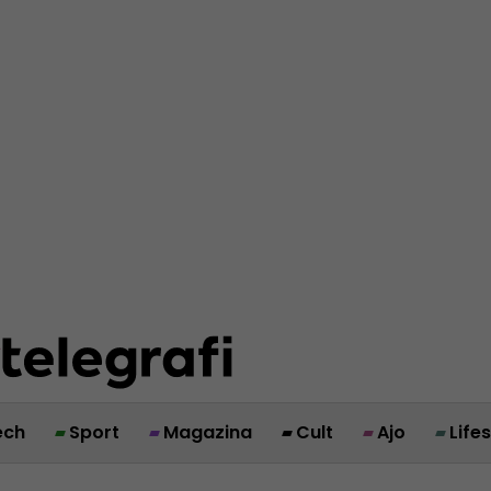
ech
Sport
Magazina
Cult
Ajo
Life