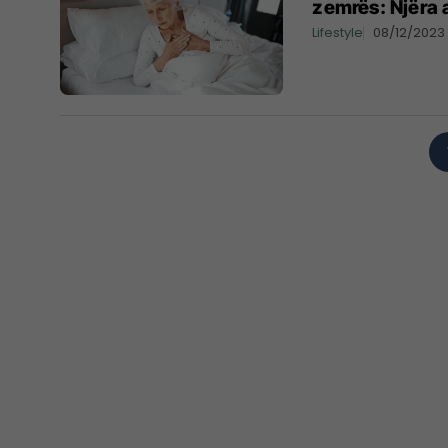
zemrës: Njëra 
Lifestyle
08/12/2023