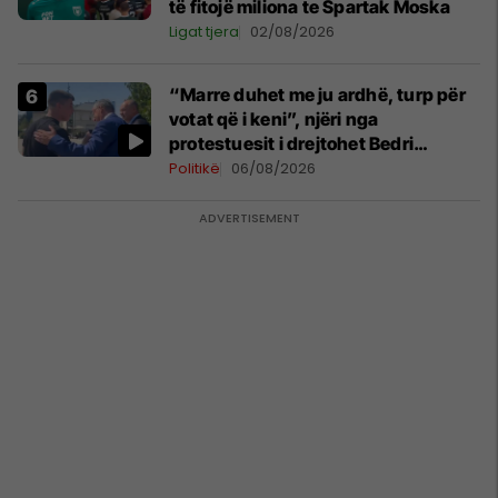
të fitojë miliona te Spartak Moska
Ligat tjera
02/08/2026
“Marre duhet me ju ardhë, turp për
votat që i keni”, njëri nga
protestuesit i drejtohet Bedri
Hamzës
Politikë
06/08/2026