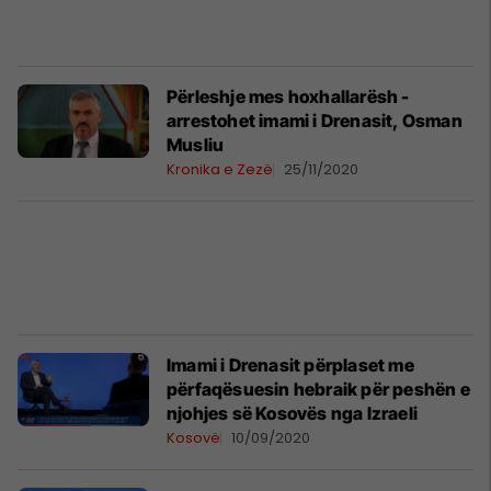
Përleshje mes hoxhallarësh -
arrestohet imami i Drenasit, Osman
Musliu
Kronika e Zezë
25/11/2020
Imami i Drenasit përplaset me
përfaqësuesin hebraik për peshën e
njohjes së Kosovës nga Izraeli
Kosovë
10/09/2020