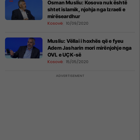
Osman Musliu: Kosova nuk është
shtet islamik, njohja nga Izraeli e
mirëseardhur
Kosovë
10/09/2020
Musliu: Vëllai i hoxhës që e fyeu
Adem Jasharin mori mirënjohje nga
OVL e UÇK-së
Kosovë
15/05/2020