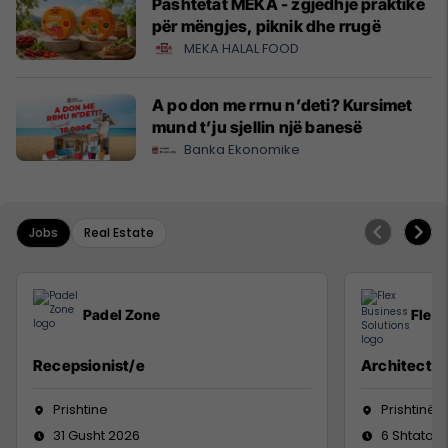
Pashtetat MEKA - zgjedhje praktike
për mëngjes, piknik dhe rrugë
MEKA HALAL FOOD
A po don me rrnu n’deti? Kursimet
mund t’ju sjellin një banesë
Banka Ekonomike
Jobs
Real Estate
Padel Zone
Flex 
Recepsionist/e
Architect
Prishtine
Prishtinë
31 Gusht 2026
6 Shtator 