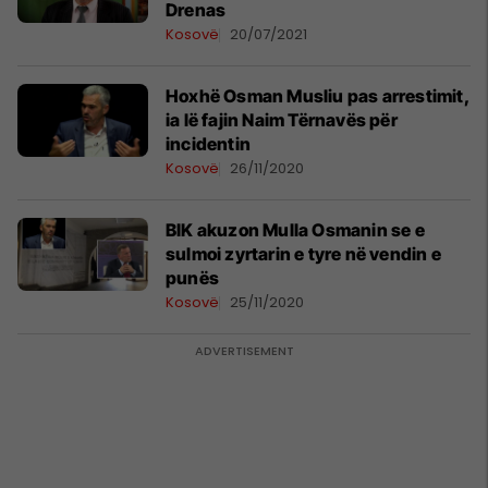
Drenas
Kosovë
20/07/2021
Hoxhë Osman Musliu pas arrestimit,
ia lë fajin Naim Tërnavës për
incidentin
Kosovë
26/11/2020
BIK akuzon Mulla Osmanin se e
sulmoi zyrtarin e tyre në vendin e
punës
Kosovë
25/11/2020