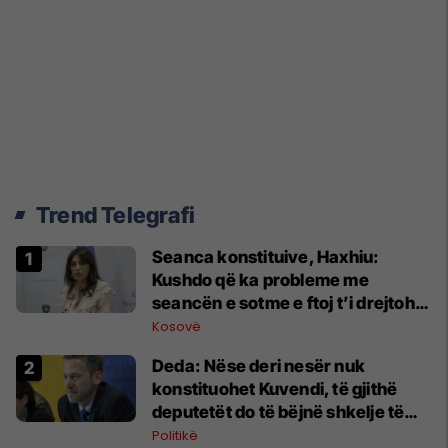
Trend Telegrafi
Seanca konstituive, Haxhiu:
Kushdo që ka probleme me
seancën e sotme e ftoj t’i drejtohet
Kushtetueses
Kosovë
Deda: Nëse deri nesër nuk
konstituohet Kuvendi, të gjithë
deputetët do të bëjnë shkelje të
rëndë kushtetuese
Politikë