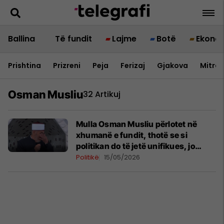
Ballina
Të fundit
Lajme
Botë
Ekono
Prishtina
Prizreni
Peja
Ferizaj
Gjakova
Mitrov
Osman Musliu
32 Artikuj
Mulla Osman Musliu përlotet në
xhumanë e fundit, thotë se si
politikan do të jetë unifikues, jo
përçarës
Politikë
15/05/2026