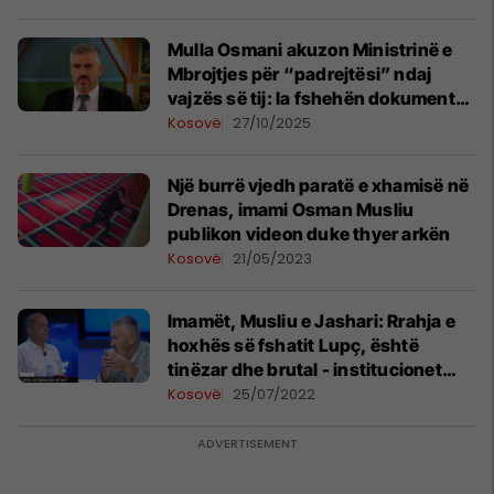
Mulla Osmani akuzon Ministrinë e
Mbrojtjes për “padrejtësi” ndaj
vajzës së tij: Ia fshehën dokumentet
e aplikimit
Kosovë
27/10/2025
Një burrë vjedh paratë e xhamisë në
Drenas, imami Osman Musliu
publikon videon duke thyer arkën
Kosovë
21/05/2023
Imamët, Musliu e Jashari: Rrahja e
hoxhës së fshatit Lupç, është
tinëzar dhe brutal - institucionet
duhet të reagojnë
Kosovë
25/07/2022