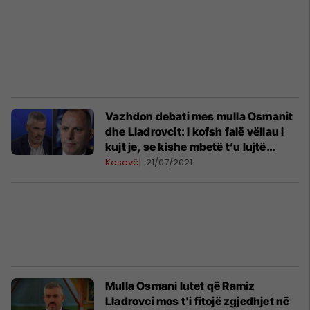
Vazhdon debati mes mulla Osmanit
dhe Lladrovcit: I kofsh falë vëllau i
kujt je, se kishe mbetë t’u lujtë
pitpidak në arat e Gllanasellës
Kosovë
21/07/2021
Mulla Osmani lutet që Ramiz
Lladrovci mos t'i fitojë zgjedhjet në