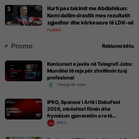
Kurti pas takimit me Abdixhikun:
Kemi dallim drastik mes rezultatit
zgjedhor dhe kërkesave të LDK-së
Politikë
Promo
Reklamo këtu
Konkurset e javës në Telegrafi Jobs:
Mundësi të reja për zhvillimin tuaj
profesional
Telegrafi Jobs
IPKO, Sponsor i Artë i DokuFest
2026, mbështet filmin dhe
frymëzon gjeneratën e re të
krijuesve
IPKO