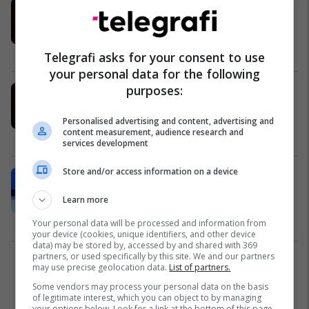
Osman Musliu flet për zgjedhjet në
BIK: Munda klanin e Naim Tërnavës
në Drenas
Kosovë
01/02/2020
Telegrafi asks for your consent to use
your personal data for the following
purposes:
Mulla Osmani: Imamët e klanit të
Tërnavës marrin paga 1,500 euro,
ndërsa në fshat ka hoxhë që paga
Personalised advertising and content, advertising and
content measurement, audience research and
mujore i del vetëm 100 euro
Kosovë
01/02/2020
services development
Store and/or access information on a device
Mulla Osmani: Gjatë varrimit të
jasharajve, një person më kërkoi të
Learn more
largoj uniformën fetare (Video)
Kosovë
05/03/2019
Your personal data will be processed and information from
your device (cookies, unique identifiers, and other device
data) may be stored by, accessed by and shared with 369
partners, or used specifically by this site. We and our partners
1
may use precise geolocation data.
List of partners.
Some vendors may process your personal data on the basis
of legitimate interest, which you can object to by managing
your options below. Look for a link at the bottom of this page