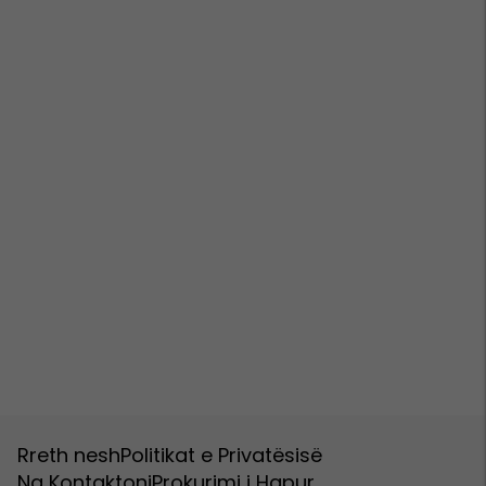
Rreth nesh
Politikat e Privatësisë
Na Kontaktoni
Prokurimi i Hapur