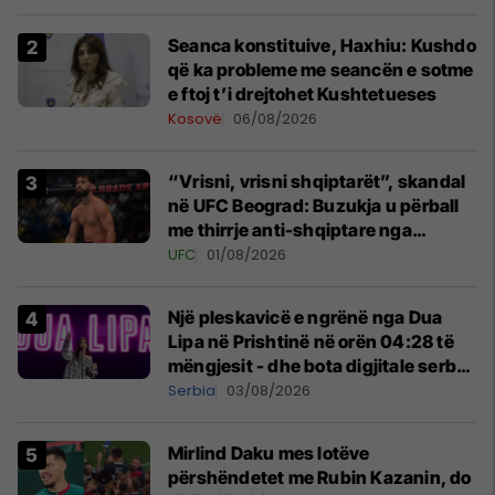
Seanca konstituive, Haxhiu: Kushdo
që ka probleme me seancën e sotme
e ftoj t’i drejtohet Kushtetueses
Kosovë
06/08/2026
“Vrisni, vrisni shqiptarët”, skandal
në UFC Beograd: Buzukja u përball
me thirrje anti-shqiptare nga
tribunat
UFC
01/08/2026
Një pleskavicë e ngrënë nga Dua
Lipa në Prishtinë në orën 04:28 të
mëngjesit - dhe bota digjitale serbe
shpall gjendjen e luftës
Serbia
03/08/2026
Mirlind Daku mes lotëve
përshëndetet me Rubin Kazanin, do