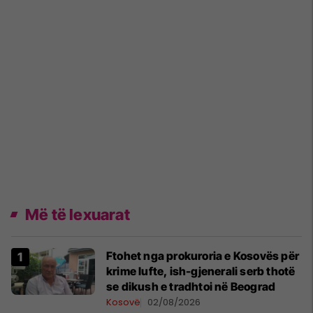
Më të lexuarat
Ftohet nga prokuroria e Kosovës për
krime lufte, ish-gjenerali serb thotë
se dikush e tradhtoi në Beograd
Kosovë
02/08/2026