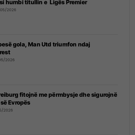
i humbi titullin e Ligës Premier
/05/2026
esë gola, Man Utd triumfon ndaj
rest
05/2026
Freiburg fitojnë me përmbysje dhe sigurojnë
s së Evropës
5/2026