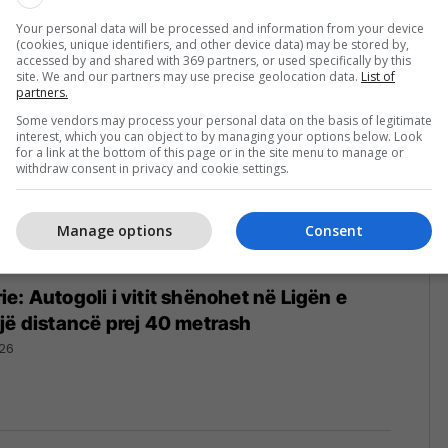
4/2026
Your personal data will be processed and information from your device
(cookies, unique identifiers, and other device data) may be stored by,
accessed by and shared with 369 partners, or used specifically by this
site. We and our partners may use precise geolocation data.
List of
partners.
Some vendors may process your personal data on the basis of legitimate
interest, which you can object to by managing your options below. Look
for a link at the bottom of this page or in the site menu to manage or
withdraw consent in privacy and cookie settings.
Manage options
Consent
e: Autogoli i vitit shënohet në Ligën e
jë distancë prej 40 metrash
26