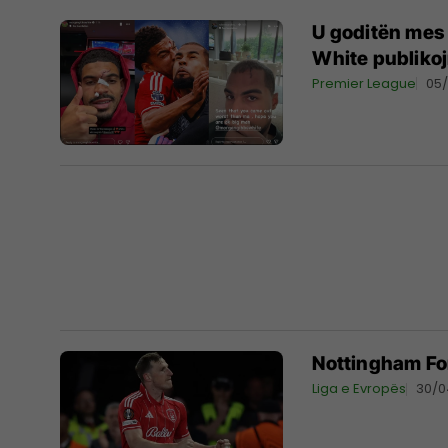
U goditën mes
White publikoj
Premier League
05
Nottingham For
Liga e Evropës
30/0