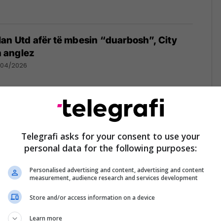
an Utd afër të mbesin “duarbosh”, City
in anglez
/04/2026
prioritet transferimin e mesfushorit anglez
Telegrafi asks for your consent to use your
/04/2026
personal data for the following purposes:
Personalised advertising and content, advertising and content
measurement, audience research and services development
Store and/or access information on a device
 Betisin, kualifikohen në gjysmëfinale
la, Freiburg e Nottingham
Learn more