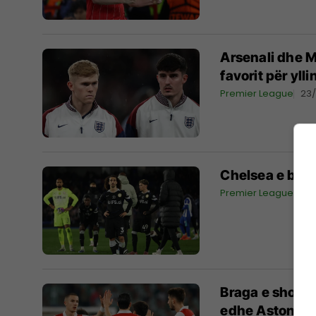
Arsenali dhe M
favorit për yll
Premier League
23
Chelsea e bën 
Premier League
23
Braga e shokon
edhe Aston Vil