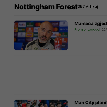
Nottingham Forest
257 Artikuj
Marseca zgjedh
Premier League
22
Man City plani