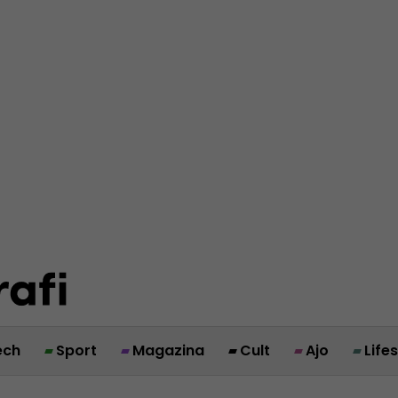
ech
Sport
Magazina
Cult
Ajo
Life