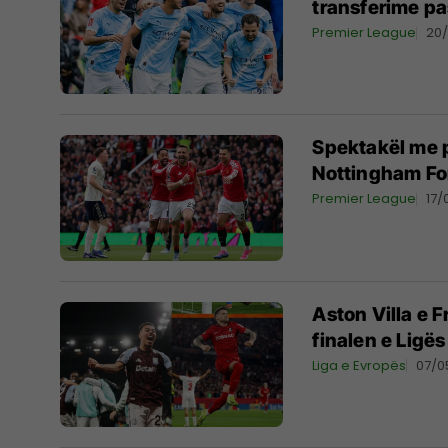
transferime pas
Premier League
20
Spektakël me p
Nottingham Fo
Premier League
17/
Aston Villa e 
finalen e Ligë
Liga e Evropës
07/0