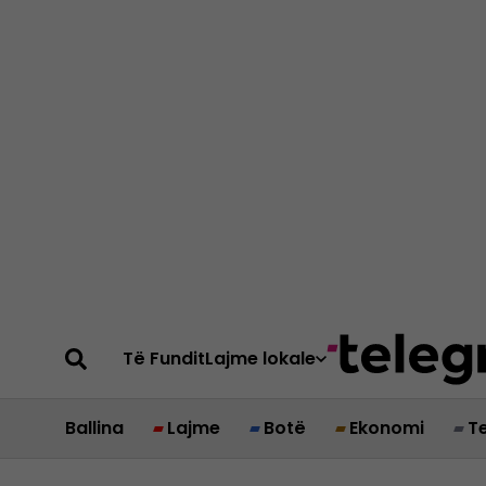
Të Fundit
Lajme lokale
Ballina
Lajme
Botë
Ekonomi
T