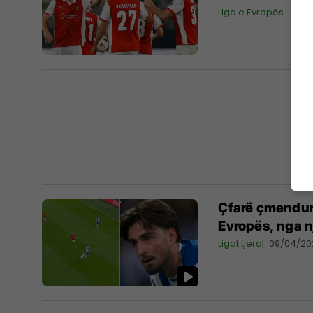
Liga e Evropës
16/0
Çfarë çmenduri
Evropës, nga n
Ligat tjera
09/04/20