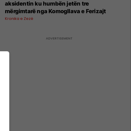
aksidentin ku humbën jetën tre
mërgimtarë nga Komogllava e Ferizajt
Kronika e Zezë