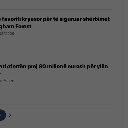
 favoriti kryesor për të siguruar shërbimet
ingham Forest
03/2026
ati ofertën prej 80 milionë eurosh për yllin
r
03/2026
2