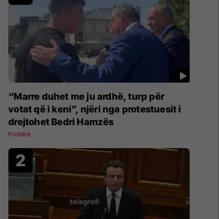
“Marre duhet me ju ardhë, turp për
votat që i keni”, njëri nga protestuesit i
drejtohet Bedri Hamzës
Politikë