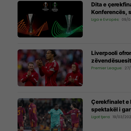
Dita e çerekfi
Konferencës, 
Liga e Evropës
09/0
Liverpooli ofro
zëvendësuesit 
Premier League
27
Çerekfinalet e 
spektakël i ga
Ligat tjera
19/03/20