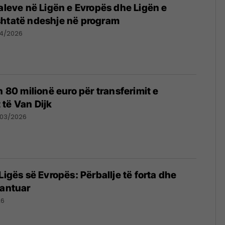
naleve në Ligën e Evropës dhe Ligën e
shtatë ndeshje në program
4/2026
n 80 milionë euro për transferimit e
të Van Dijk
/03/2026
Ligës së Evropës: Përballje të forta dhe
rantuar
26