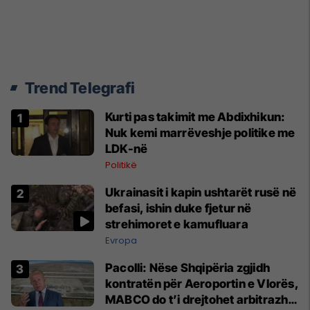
Trend Telegrafi
Kurti pas takimit me Abdixhikun:
Nuk kemi marrëveshje politike me
LDK-në
Politikë
Ukrainasit i kapin ushtarët rusë në
befasi, ishin duke fjetur në
strehimoret e kamufluara
Evropa
Pacolli: Nëse Shqipëria zgjidh
kontratën për Aeroportin e Vlorës,
MABCO do t’i drejtohet arbitrazhit