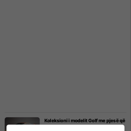
Koleksioni i modelit Golf me pjesë që
kanë ngjyra të ndryshme (Foto)