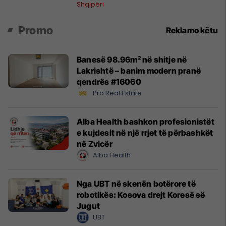
ndërkombëtar
Shqipëri
Promo
Reklamo këtu
Banesë 98.96m² në shitje në
Lakrishtë – banim modern pranë
qendrës #16060
Pro Real Estate
Alba Health bashkon profesionistët
e kujdesit në një rrjet të përbashkët
në Zvicër
Alba Health
Nga UBT në skenën botërore të
robotikës: Kosova drejt Koresë së
Jugut
UBT