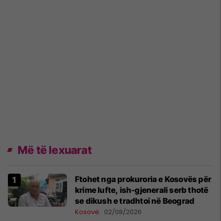
Më të lexuarat
Ftohet nga prokuroria e Kosovës për
krime lufte, ish-gjenerali serb thotë
se dikush e tradhtoi në Beograd
Kosovë
02/08/2026