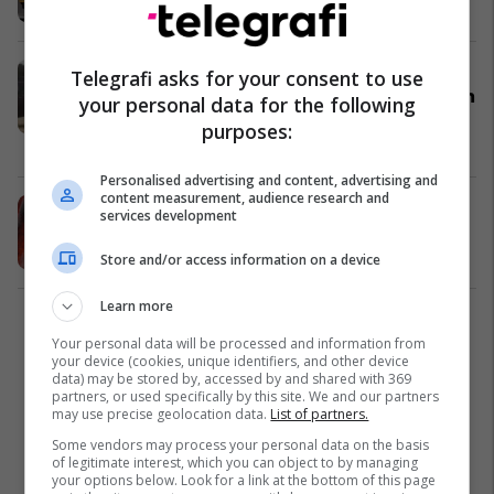
Auto Fun
04/05/2019
Balenën e ngordhur nuk mundën ta
Telegrafi asks for your consent to use
hedhin në kontejner, e lan tërë natën
your personal data for the following
në parking (Video)
purposes:
Dështime
21/09/2018
Personalised advertising and content, advertising and
content measurement, audience research and
Gaforrja ngjitet në pemë për të
services development
kapur prenë (Video)
Interesante
11/11/2017
Store and/or access information on a device
Learn more
1
Your personal data will be processed and information from
your device (cookies, unique identifiers, and other device
data) may be stored by, accessed by and shared with 369
partners, or used specifically by this site. We and our partners
may use precise geolocation data.
List of partners.
Some vendors may process your personal data on the basis
of legitimate interest, which you can object to by managing
your options below. Look for a link at the bottom of this page