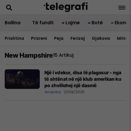
Ballina
Të fundit
Lajme
Botë
Ekono
Prishtina
Prizreni
Peja
Ferizaj
Gjakova
Mitrov
New Hampshire
15 Artikuj
Një i vdekur, disa të plagosur - nga
të shtënat në një klub amerikan ku
po zhvillohej një dasmë
Amerika
21/09/2025