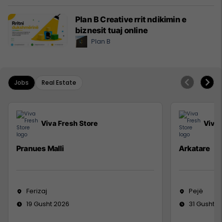
Plan B Creative rrit ndikimin e
biznesit tuaj online
Plan B
Jobs
Real Estate
Viva Fresh Store
Viva 
Pranues Malli
Arkatare
Ferizaj
Pejë
19 Gusht 2026
31 Gusht 2