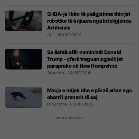
SHBA-ja i bën të paligjshme thirrjet
robotike të krijuara nga Inteligjenca
Artificiale
AI
09/02/2024
Sa është afër nominimit Donald
Trump - çfarë treguan zgjedhjet
paraprake në New Hampshire
Amerika
24/01/2024
Macja e ndjek dhe e përzë ariun nga
oborri i pronarit të saj
Fun Lajme
07/08/2023