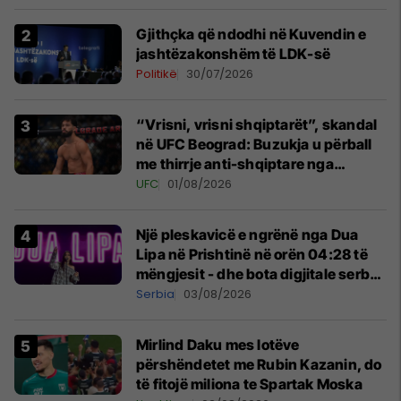
Gjithçka që ndodhi në Kuvendin e
jashtëzakonshëm të LDK-së
Politikë
30/07/2026
“Vrisni, vrisni shqiptarët”, skandal
në UFC Beograd: Buzukja u përball
me thirrje anti-shqiptare nga
tribunat
UFC
01/08/2026
Një pleskavicë e ngrënë nga Dua
Lipa në Prishtinë në orën 04:28 të
mëngjesit - dhe bota digjitale serbe
shpall gjendjen e luftës
Serbia
03/08/2026
Mirlind Daku mes lotëve
përshëndetet me Rubin Kazanin, do
të fitojë miliona te Spartak Moska