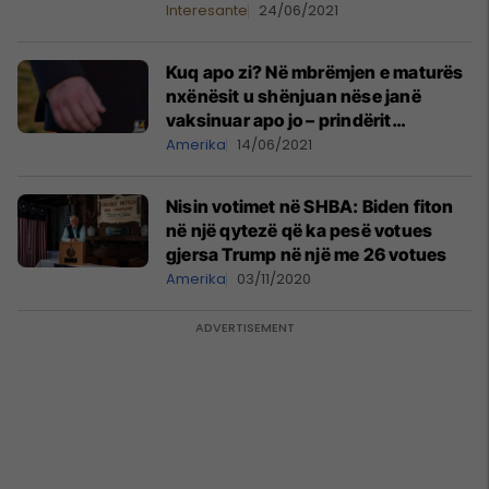
Interesante
24/06/2021
Kuq apo zi? Në mbrëmjen e maturës
nxënësit u shënjuan nëse janë
vaksinuar apo jo – prindërit
amerikanë nervozohen me këtë
Amerika
14/06/2021
veprim
Nisin votimet në SHBA: Biden fiton
në një qytezë që ka pesë votues
gjersa Trump në një me 26 votues
Amerika
03/11/2020