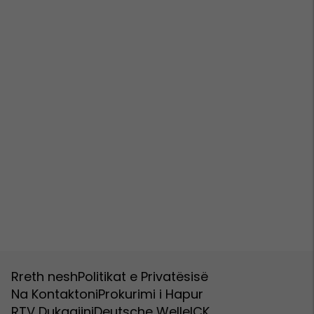
Rreth nesh
Politikat e Privatësisë
Na Kontaktoni
Prokurimi i Hapur
RTV Dukagjini
Deutsche Welle
ICK