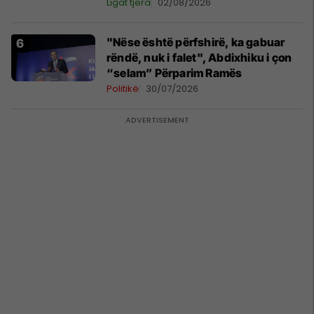
Ligat tjera
02/08/2026
"Nëse është përfshirë, ka gabuar
rëndë, nuk i falet", Abdixhiku i çon
“selam” Përparim Ramës
Politikë
30/07/2026