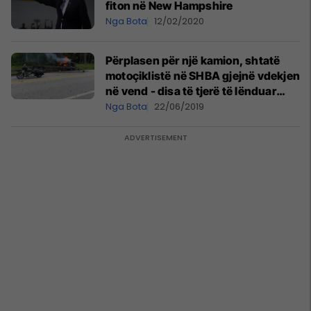
fiton në New Hampshire
Nga Bota
12/02/2020
Përplasen për një kamion, shtatë
motoçiklistë në SHBA gjejnë vdekjen
në vend - disa të tjerë të lënduar
(Video)
Nga Bota
22/06/2019