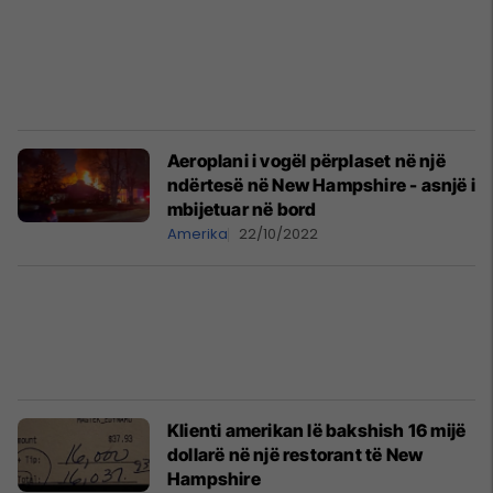
Aeroplani i vogël përplaset në një
ndërtesë në New Hampshire - asnjë i
mbijetuar në bord
Amerika
22/10/2022
Klienti amerikan lë bakshish 16 mijë
dollarë në një restorant të New
Hampshire