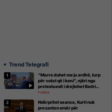
Trend Telegrafi
“Marre duhet me ju ardhë, turp
për votat që i keni”, njëri nga
protestuesit i drejtohet Bedri
Hamzës
Politikë
Ndërpritet seanca, Kurti nuk
prezanton emër për