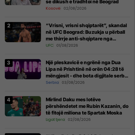
se dikush e tradhtoi në Beograd
Kosovë
02/08/2026
“Vrisni, vrisni shqiptarët”, skandal
në UFC Beograd: Buzukja u përball
me thirrje anti-shqiptare nga
tribunat
UFC
01/08/2026
Një pleskavicë e ngrënë nga Dua
Lipa në Prishtinë në orën 04:28 të
mëngjesit - dhe bota digjitale serbe
shpall gjendjen e luftës
Serbia
03/08/2026
Mirlind Daku mes lotëve
përshëndetet me Rubin Kazanin, do
të fitojë miliona te Spartak Moska
Ligat tjera
02/08/2026