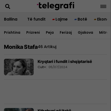
Ballina
Të fundit
Lajme
Botë
Ekono
Prishtina
Prizreni
Peja
Ferizaj
Gjakova
Mitrov
Monika Stafa
46 Artikuj
Kryqtari i fundit i shqiptarisë
Cult+
05/07/2024
Kthehuni në Itakë