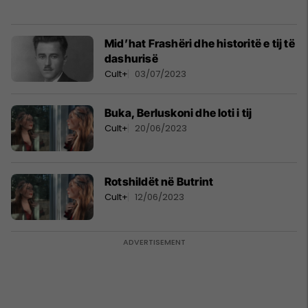
Mid’hat Frashëri dhe historitë e tij të
dashurisë
Cult+
03/07/2023
Buka, Berluskoni dhe loti i tij
Cult+
20/06/2023
Rotshildët në Butrint
Cult+
12/06/2023