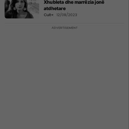
Xhubleta dhe marrëzia jonë
atdhetare
Cult+
12/08/2023