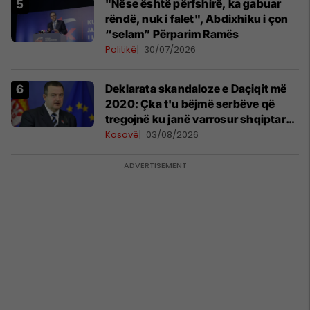
"Nëse është përfshirë, ka gabuar
rëndë, nuk i falet", Abdixhiku i çon
“selam” Përparim Ramës
Politikë
30/07/2026
​Deklarata skandaloze e Daçiqit më
2020: Çka t'u bëjmë serbëve që
tregojnë ku janë varrosur shqiptarët
në Serbi
Kosovë
03/08/2026