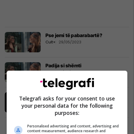
Pse jemi të pabarabartë?
Cult+
29/05/2023
Padija si shëmti
Cult+
01/05/2023
Erosi i Moravias
Telegrafi asks for your consent to use
Cult+
24/04/2023
your personal data for the following
purposes:
Personalised advertising and content, advertising and
1
content measurement, audience research and