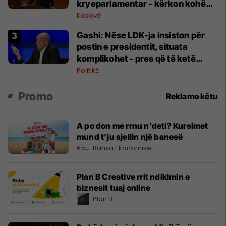
kryeparlamentar - kërkon kohë
shtesë për marrëveshje politike
Kosovë
Gashi: Nëse LDK-ja insiston për
postin e presidentit, situata
komplikohet - pres që të ketë
lëshim
Politikë
Promo
Reklamo këtu
A po don me rrnu n’deti? Kursimet
mund t’ju sjellin një banesë
Banka Ekonomike
Plan B Creative rrit ndikimin e
biznesit tuaj online
Plan B