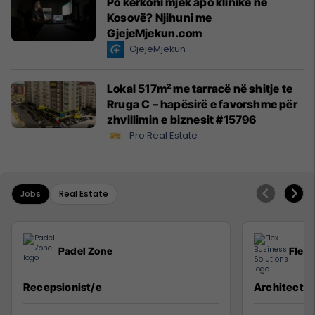
Po kërkoni mjek apo klinikë në
Kosovë? Njihuni me
GjejeMjekun.com
GjejeMjekun
Lokal 517m² me tarracë në shitje te
Rruga C – hapësirë e favorshme për
zhvillimin e biznesit #15796
Pro Real Estate
Jobs
Real Estate
Padel Zone
Flex 
Recepsionist/e
Architect