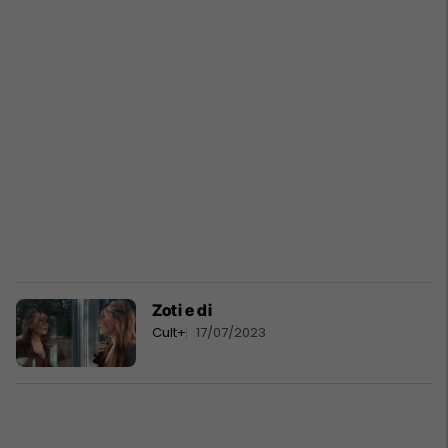
Zoti e di
Cult+
17/07/2023