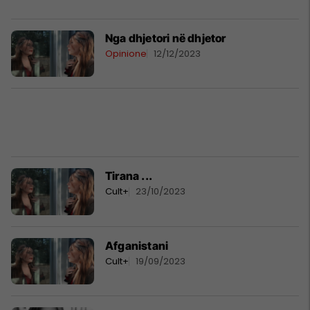
Nga dhjetori në dhjetor
Opinione
12/12/2023
Tirana ...
Cult+
23/10/2023
Afganistani
Cult+
19/09/2023