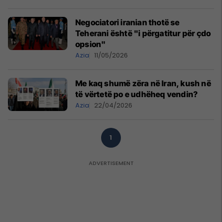
Negociatori iranian thotë se
Teherani është "i përgatitur për çdo
opsion"
Azia
11/05/2026
Me kaq shumë zëra në Iran, kush në
të vërtetë po e udhëheq vendin?
Azia
22/04/2026
1