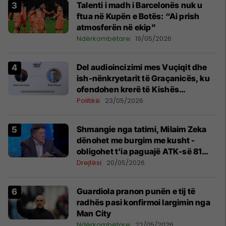
Talenti i madh i Barcelonës nuk u
ftua në Kupën e Botës: “Ai prish
atmosferën në ekip"
Ndërkombëtare
19/05/2026
Del audioincizimi mes Vuçiqit dhe
ish-nënkryetarit të Graçanicës, ku
ofendohen krerë të Kishës
Ortodokse Serbe
Politikë
23/05/2026
Shmangie nga tatimi, Milaim Zeka
dënohet me burgim me kusht -
obligohet t'ia paguajë ATK-së 81
mijë euro
Drejtësi
20/05/2026
Guardiola pranon punën e tij të
radhës pasi konfirmoi largimin nga
Man City
Ndërkombëtare
22/05/2026