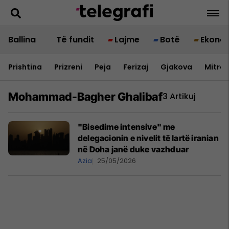
Ballina
Të fundit
Lajme
Botë
Ekono
Prishtina
Prizreni
Peja
Ferizaj
Gjakova
Mitrov
Mohammad-Bagher Ghalibaf
3 Artikuj
"Bisedime intensive" me
delegacionin e nivelit të lartë iranian
në Doha janë duke vazhduar
Azia
25/05/2026