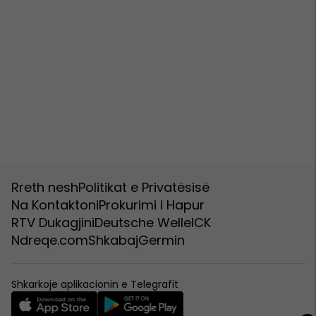
Rreth nesh
Politikat e Privatësisë
Na Kontaktoni
Prokurimi i Hapur
RTV Dukagjini
Deutsche Welle
ICK
Ndreqe.com
Shkabaj
Germin
Shkarkoje aplikacionin e Telegrafit