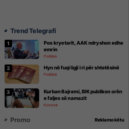
Trend Telegrafi
Pos kryetarit, AAK ndryshon edhe
emrin
Politikë
Hyn në fuqi ligji i ri për shtetësinë
Politikë
Kurban Bajrami, BIK publikon orën
e faljes së namazit
Kosovë
Promo
Reklamo këtu