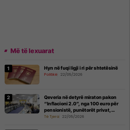
Më të lexuarat
Hyn në fuqi ligji i ri për shtetësinë
Politikë
22/05/2026
Qeveria në detyrë miraton pakon
“Inflacioni 2.0”, nga 100 euro për
pensionistë, punëtorët privat,
fëmijë dhe studentë
Të Tjera
22/05/2026