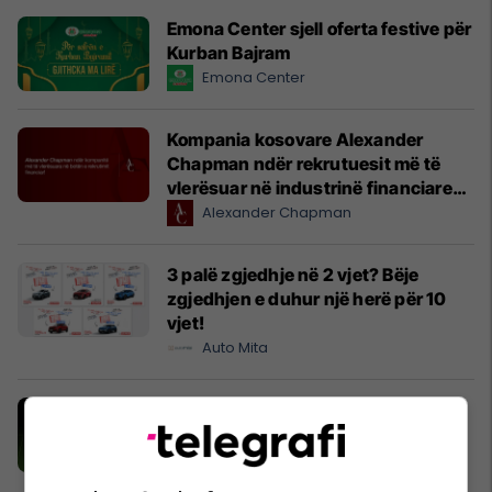
Emona Center sjell oferta festive për
Kurban Bajram
Emona Center
Kompania kosovare Alexander
Chapman ndër rekrutuesit më të
vlerësuar në industrinë financiare
globale
Alexander Chapman
3 palë zgjedhje në 2 vjet? Bëje
zgjedhjen e duhur një herë për 10
vjet!
Auto Mita
Kërkoni shtëpi apo hapësirë
biznesi? Shikoni ofertat e javës në
Telegrafi Real Estate
Telegrafi Real Estate