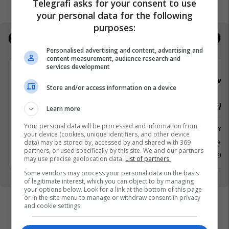
Telegrafi asks for your consent to use
your personal data for the following
purposes:
Jobs
Real Estate
Personalised advertising and content, advertising and
content measurement, audience research and
services development
Elkos Group
Viva 
Store and/or access information on a device
Punëtor/e në market, Arkatare
Sektorist/e
Learn more
Your personal data will be processed and information from
Shërbime te Klientëve
Shërbime 
your device (cookies, unique identifiers, and other device
Lipjan, Graçanicë
Rahovec
data) may be stored by, accessed by and shared with 369
partners, or used specifically by this site. We and our partners
2 Qershor 2026
31 Maj 202
may use precise geolocation data.
List of partners.
Some vendors may process your personal data on the basis
of legitimate interest, which you can object to by managing
your options below. Look for a link at the bottom of this page
or in the site menu to manage or withdraw consent in privacy
and cookie settings.