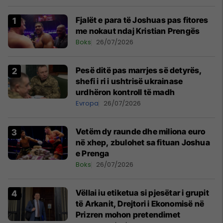
Fjalët e para të Joshuas pas fitores
me nokaut ndaj Kristian Prengës
Boks
26/07/2026
Pesë ditë pas marrjes së detyrës,
shefi i ri i ushtrisë ukrainase
urdhëron kontroll të madh
Evropa
26/07/2026
Vetëm dy raunde dhe miliona euro
në xhep, zbulohet sa fituan Joshua
e Prenga
Boks
26/07/2026
Vëllai iu etiketua si pjesëtar i grupit
të Arkanit, Drejtori i Ekonomisë në
Prizren mohon pretendimet