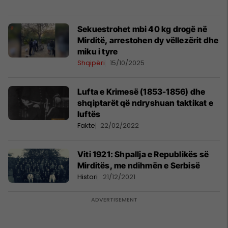
Sekuestrohet mbi 40 kg drogë në
Mirditë, arrestohen dy vëllezërit dhe
miku i tyre
Shqipëri
15/10/2025
Lufta e Krimesë (1853-1856) dhe
shqiptarët që ndryshuan taktikat e
luftës
Fakte
22/02/2022
Viti 1921: Shpallja e Republikës së
Mirditës, me ndihmën e Serbisë
Histori
21/12/2021