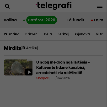
Ballina
Botërori 2026
Të fundit
Lajme
Prishtina
Prizreni
Peja
Ferizaj
Gjakova
Mitrov
Mirdita
19 Artikuj
U ndoq me dron nga lartësia -
Kultivonte fidanë kanabisi,
arrestohet i riu në Mirditë
Shqipëri
30/04/2026