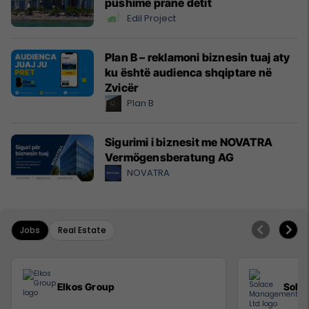
pushime pranë detit
Edil Project
Plan B – reklamoni biznesin tuaj aty
ku është audienca shqiptare në
Zvicër
Plan B
Sigurimi i biznesit me NOVATRA
Vermögensberatung AG
NOVATRA
Jobs
Real Estate
Elkos Group
Sola