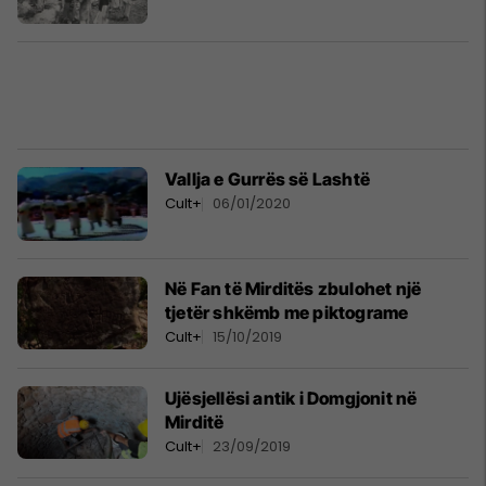
Vallja e Gurrës së Lashtë
Cult+
06/01/2020
Në Fan të Mirditës zbulohet një
tjetër shkëmb me piktograme
Cult+
15/10/2019
Ujësjellësi antik i Domgjonit në
Mirditë
Cult+
23/09/2019