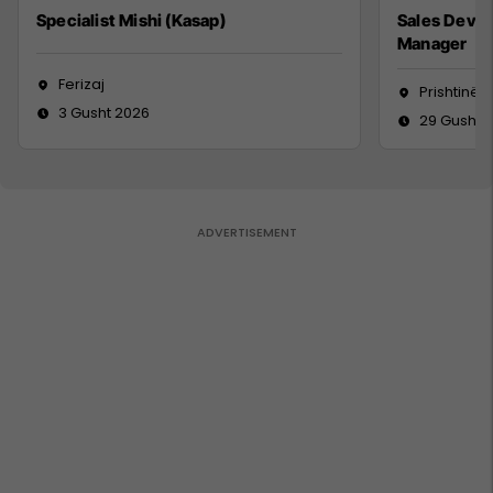
Specialist Mishi (Kasap)
Sales Deve
Manager
Ferizaj
Prishtinë
3 Gusht 2026
29 Gusht 