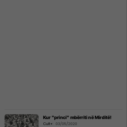
Kur "princi" mbërriti në Mirditë!
Cult+
03/05/2020