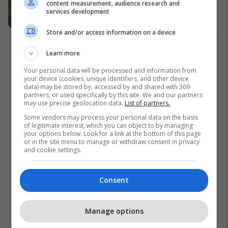
content measurement, audience research and
turistike
services development
Shqipëri
04/03/2019
Store and/or access information on a device
Learn more
1
Your personal data will be processed and information from
your device (cookies, unique identifiers, and other device
data) may be stored by, accessed by and shared with 369
partners, or used specifically by this site. We and our partners
may use precise geolocation data.
List of partners.
Some vendors may process your personal data on the basis
of legitimate interest, which you can object to by managing
your options below. Look for a link at the bottom of this page
or in the site menu to manage or withdraw consent in privacy
and cookie settings.
Consent
Manage options