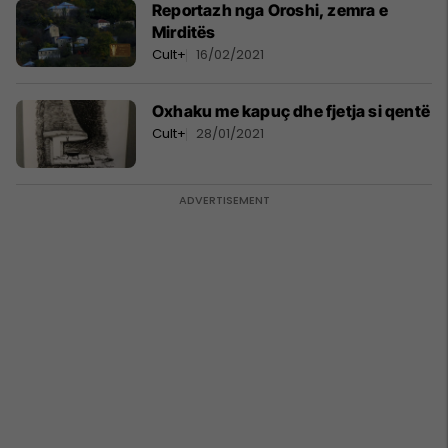
Reportazh nga Oroshi, zemra e
Mirditës
Cult+
16/02/2021
Oxhaku me kapuç dhe fjetja si qentë
Cult+
28/01/2021