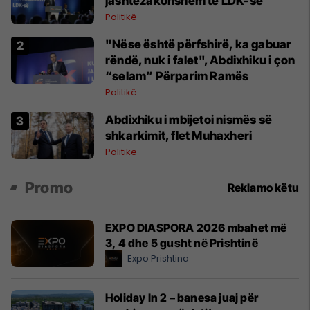
jashtëzakonshëm të LDK-së
Politikë
"Nëse është përfshirë, ka gabuar
rëndë, nuk i falet", Abdixhiku i çon
“selam” Përparim Ramës
Politikë
Abdixhiku i mbijetoi nismës së
shkarkimit, flet Muhaxheri
Politikë
Promo
Reklamo këtu
EXPO DIASPORA 2026 mbahet më
3, 4 dhe 5 gusht në Prishtinë
Expo Prishtina
Holiday In 2 – banesa juaj për