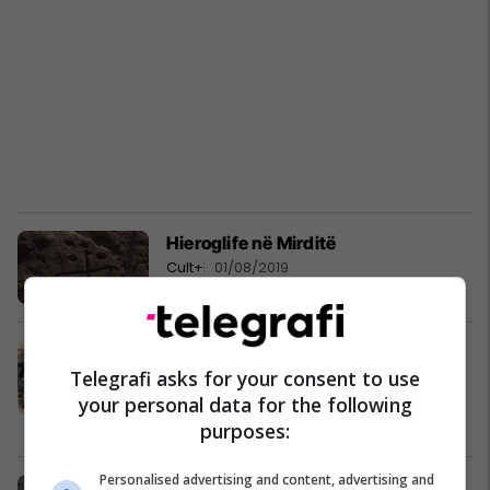
Hieroglife në Mirditë
Cult+
01/08/2019
Tradita shqiptare e Mirditës: Njëri
Telegrafi asks for your consent to use
nga 11 krushqit duhej të ishte
këngëtar
your personal data for the following
Cult+
06/04/2019
purposes:
Personalised advertising and content, advertising and
Mirditë, hapen 38 shtigje të reja