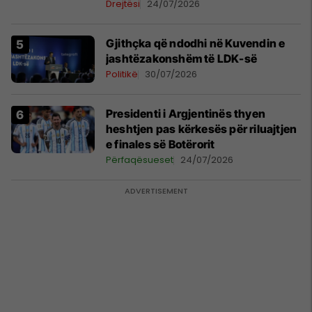
Drejtësi
24/07/2026
Gjithçka që ndodhi në Kuvendin e
jashtëzakonshëm të LDK-së
Politikë
30/07/2026
Presidenti i Argjentinës thyen
heshtjen pas kërkesës për riluajtjen
e finales së Botërorit
Përfaqësueset
24/07/2026