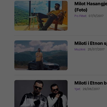
Milot Hasangjek
(Foto)
Po Flitet
07/11/2017
Miloti i Etnon s
Muzikë
25/07/2017
Miloti i Etnon 
Yjet
29/06/2017