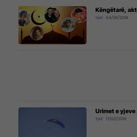
Këngëtarë, akto
Yjet
04/06/2019
Urimet e yjeve
Yjet
17/02/2019