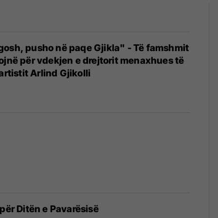
gosh, pusho në paqe Gjikla" - Të famshmit
ojnë për vdekjen e drejtorit menaxhues të
rtistit Arlind Gjikolli
 për Ditën e Pavarësisë