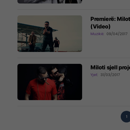
Premierë: Milo
(Video)
Muzikë
09/04/2017
Miloti sjell pr
Yjet
31/03/2017
1