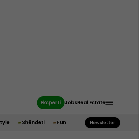
Eksperti
Jobs
Real Estate
style
Shëndeti
Fun
Newsletter