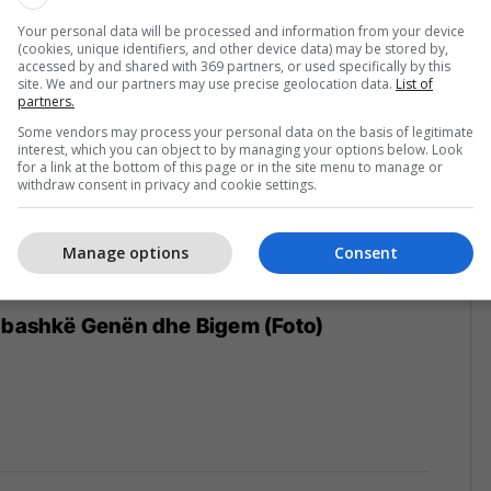
Your personal data will be processed and information from your device
(cookies, unique identifiers, and other device data) may be stored by,
accessed by and shared with 369 partners, or used specifically by this
site. We and our partners may use precise geolocation data.
List of
partners.
Some vendors may process your personal data on the basis of legitimate
interest, which you can object to by managing your options below. Look
for a link at the bottom of this page or in the site menu to manage or
withdraw consent in privacy and cookie settings.
Manage options
Consent
ë bashkë Genën dhe Bigem (Foto)