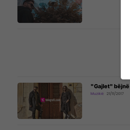
"Gajlet" bëjn
Muzikë
21/11/2017