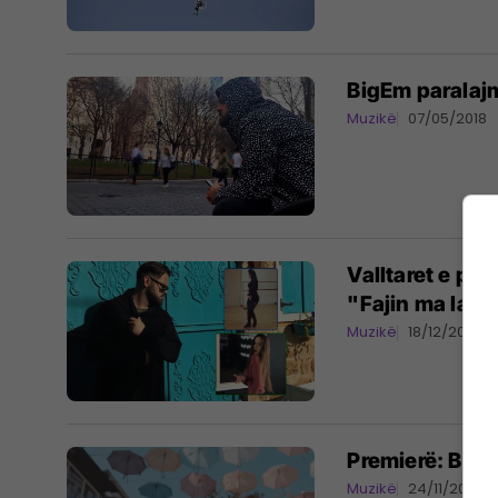
BigEm paralaj
Muzikë
07/05/2018
Valltaret e pop
"Fajin ma la", 
Muzikë
18/12/2017
Premierë: BigE
Muzikë
24/11/2017