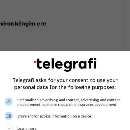
mëron këngën e re
ullarizuara ruse vallëzojnë nën ritmet e
duetit të BigEm dhe Florianit (Video)
Telegrafi asks for your consent to use your
personal data for the following purposes:
Personalised advertising and content, advertising and content
measurement, audience research and services development
Store and/or access information on a device
m sjellë “Gajle” me Genën (Video)
Learn more