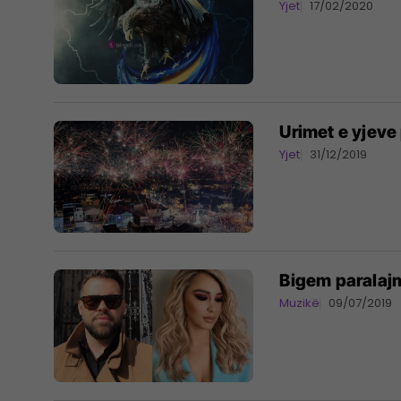
Yjet
17/02/2020
Urimet e yjeve 
Yjet
31/12/2019
Bigem paralaj
Muzikë
09/07/2019