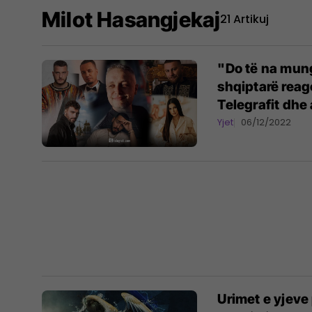
Milot Hasangjekaj
21 Artikuj
"Do të na mun
shqiptarë reag
Telegrafit dhe a
Yjet
06/12/2022
Urimet e yjeve