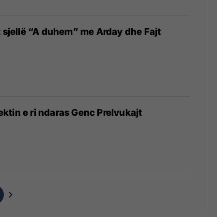
t sjellë “A duhem” me Arday dhe Fajt
ojektin e ri ndaras Genc Prelvukajt