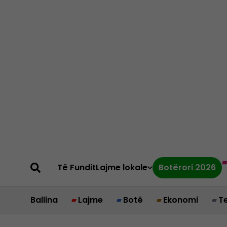
Të Fundit
Lajme lokale
Botërori 2026
Ballina
Lajme
Botë
Ekonomi
T