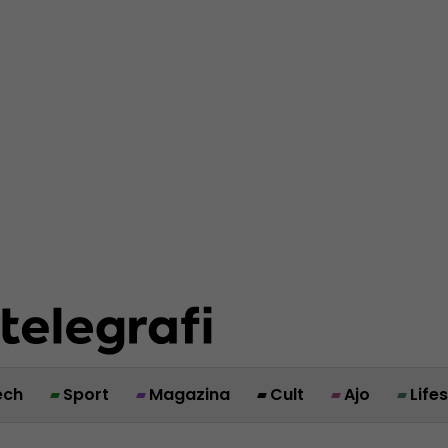
ech
Sport
Magazina
Cult
Ajo
Life