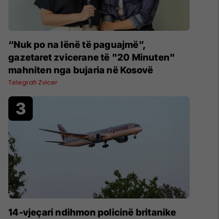
“Nuk po na lënë të paguajmë”,
gazetaret zvicerane të "20 Minuten"
mahniten nga bujaria në Kosovë
Telegrafi Zvicer
14-vjeçari ndihmon policinë britanike