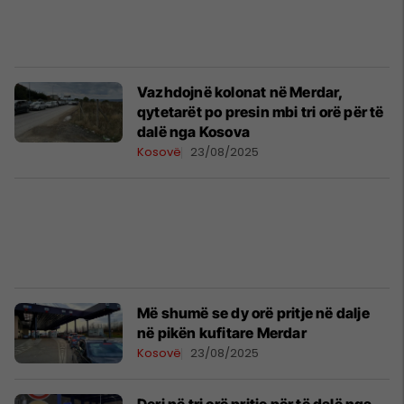
Vazhdojnë kolonat në Merdar,
qytetarët po presin mbi tri orë për të
dalë nga Kosova
Kosovë
23/08/2025
Më shumë se dy orë pritje në dalje
në pikën kufitare Merdar
Kosovë
23/08/2025