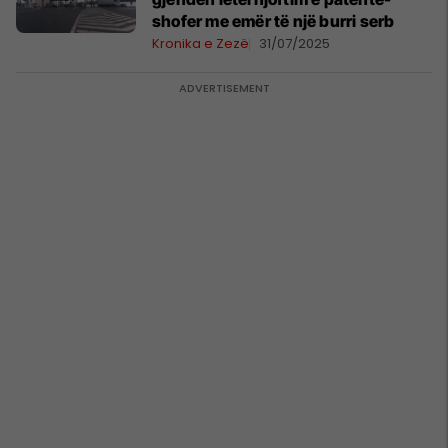
shofer me emër të një burri serb
Kronika e Zezë
31/07/2025