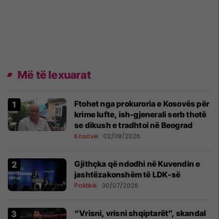
Më të lexuarat
Ftohet nga prokuroria e Kosovës për
krime lufte, ish-gjenerali serb thotë
se dikush e tradhtoi në Beograd
Kosovë
02/08/2026
Gjithçka që ndodhi në Kuvendin e
jashtëzakonshëm të LDK-së
Politikë
30/07/2026
“Vrisni, vrisni shqiptarët”, skandal