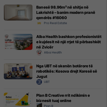
Banesë 98.96m² në shitje në
Lakrishtë – banim modern pranë
qendrës #16060
Pro Real Estate
Alba Health bashkon profesionistët
e kujdesit në një rrjet të përbashkët
në Zvicër
Alba Health
Nga UBT në skenën botërore të
robotikës: Kosova drejt Koresë së
Jugut
UBT
Plan B Creative rrit ndikimin e
biznesit tuaj online
Plan B