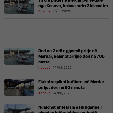
Tri orë pritje në Merdar për të dalë
nga Kosova, kolona arrin 2 kilometra
Kosovë
17/08/2025
Deri në 2 orë e gjysmë pritje në
Merdar, kolonat arrijnë deri në 700
metra
Kosovë
14/08/2025
Fluksi në pikat kufitare, në Merdar
pritjet deri në 90 minuta
Kosovë
14/08/2025
Ndalohet shtetasja e Hungarisë, i
gjenden letërnjoftim e patentë-