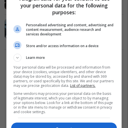
your personal data for the following
Kosovë
01/07/2025
purposes:
Agusholli flet për ndalimin nga
Personalised advertising and content, advertising and
autoritetet serbe: Më morën në
content measurement, audience research and
services development
pyetje katër orë
Kosovë
26/05/2025
Store and/or access information on a device
Learn more
2
Your personal data will be processed and information from
your device (cookies, unique identifiers, and other device
data) may be stored by, accessed by and shared with 369
partners, or used specifically by this site. We and our partners
may use precise geolocation data.
List of partners.
Some vendors may process your personal data on the basis
of legitimate interest, which you can object to by managing
your options below. Look for a link at the bottom of this page
or in the site menu to manage or withdraw consent in privacy
and cookie settings.