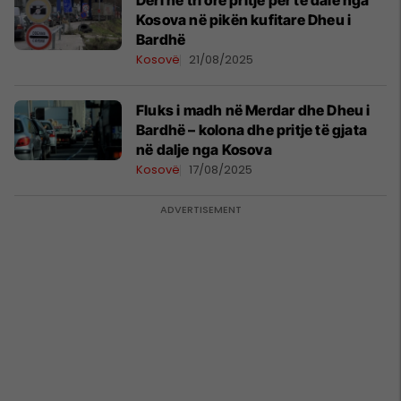
Deri në tri orë pritje për të dalë nga
Kosova në pikën kufitare Dheu i
Bardhë
Kosovë
21/08/2025
Fluks i madh në Merdar dhe Dheu i
Bardhë – kolona dhe pritje të gjata
në dalje nga Kosova
Kosovë
17/08/2025