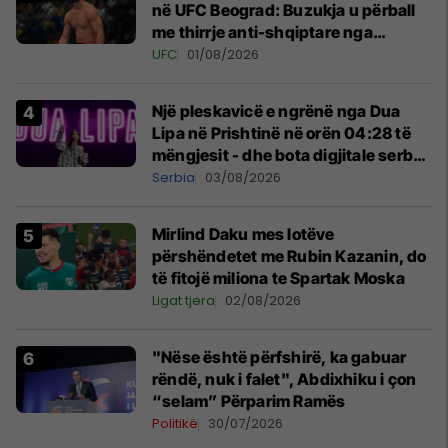
në UFC Beograd: Buzukja u përball
me thirrje anti-shqiptare nga
tribunat
UFC
01/08/2026
Një pleskavicë e ngrënë nga Dua
Lipa në Prishtinë në orën 04:28 të
mëngjesit - dhe bota digjitale serbe
shpall gjendjen e luftës
Serbia
03/08/2026
Mirlind Daku mes lotëve
përshëndetet me Rubin Kazanin, do
të fitojë miliona te Spartak Moska
Ligat tjera
02/08/2026
"Nëse është përfshirë, ka gabuar
rëndë, nuk i falet", Abdixhiku i çon
“selam” Përparim Ramës
Politikë
30/07/2026