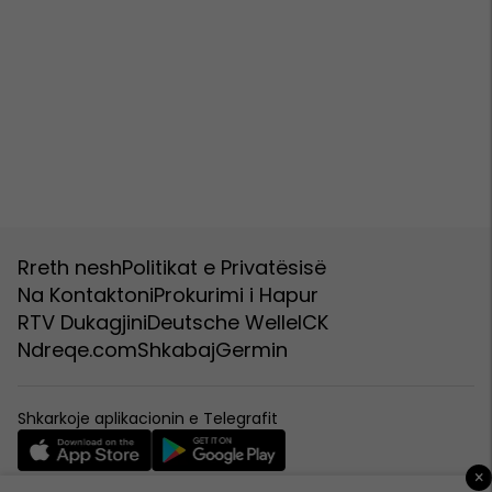
Rreth nesh
Politikat e Privatësisë
Na Kontaktoni
Prokurimi i Hapur
RTV Dukagjini
Deutsche Welle
ICK
Ndreqe.com
Shkabaj
Germin
Shkarkoje aplikacionin e Telegrafit
×