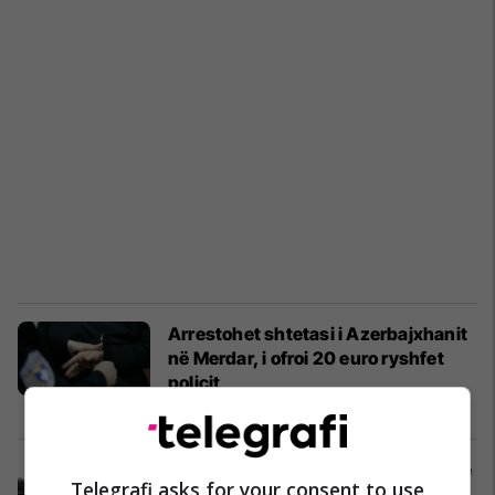
Arrestohet shtetasi i Azerbajxhanit
në Merdar, i ofroi 20 euro ryshfet
policit
Kronika e Zezë
03/07/2025
Rihapet rruga drejt pikës kufitare në
Telegrafi asks for your consent to use
Merdar