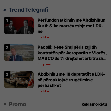
Trend Telegrafi
Përfundon takimin me Abdixhikun,
Kurti: S'ka marrëveshje me LDK-
në
Politikë
Pacolli: Nëse Shqipëria zgjidh
kontratën për Aeroportin e Vlorës,
MABCO do t’i drejtohet arbitrazhit
ndërkombëtar
Shqipëri
Abdixhiku me 18 deputetët e LDK-
së përcaktojnë rrugëtimin e
përbashkët
Politikë
Promo
Reklamo këtu