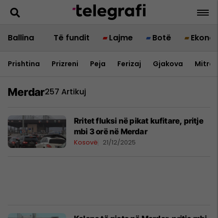
Ballina
Të fundit
Lajme
Botë
Ekono
Prishtina
Prizreni
Peja
Ferizaj
Gjakova
Mitrov
Merdar
257 Artikuj
Rritet fluksi në pikat kufitare, pritje
mbi 3 orë në Merdar
Kosovë
21/12/2025