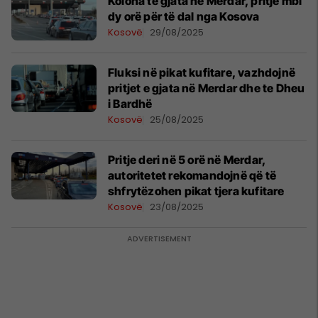
Kolona të gjata në Merdar, pritje mbi
dy orë për të dal nga Kosova
Kosovë
29/08/2025
Fluksi në pikat kufitare, vazhdojnë
pritjet e gjata në Merdar dhe te Dheu
i Bardhë
Kosovë
25/08/2025
Pritje deri në 5 orë në Merdar,
autoritetet rekomandojnë që të
shfrytëzohen pikat tjera kufitare
Kosovë
23/08/2025