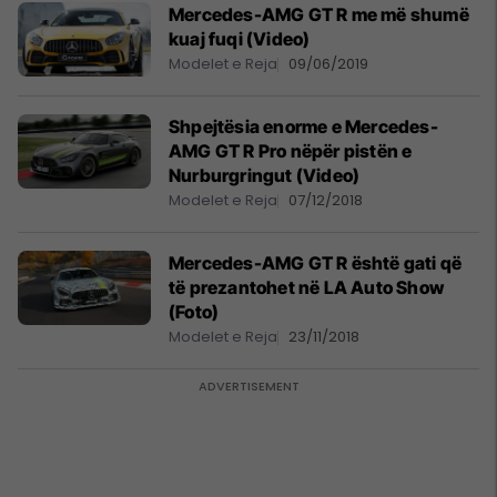
Mercedes-AMG GT R me më shumë
kuaj fuqi (Video)
Modelet e Reja
09/06/2019
Shpejtësia enorme e Mercedes-
AMG GT R Pro nëpër pistën e
Nurburgringut (Video)
Modelet e Reja
07/12/2018
Mercedes-AMG GT R është gati që
të prezantohet në LA Auto Show
(Foto)
Modelet e Reja
23/11/2018