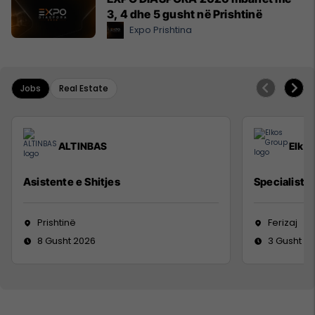
3, 4 dhe 5 gusht në Prishtinë
Expo Prishtina
Jobs
Real Estate
ALTINBAS
Elko
Asistente e Shitjes
Specialist M
Prishtinë
Ferizaj
8 Gusht 2026
3 Gusht 2