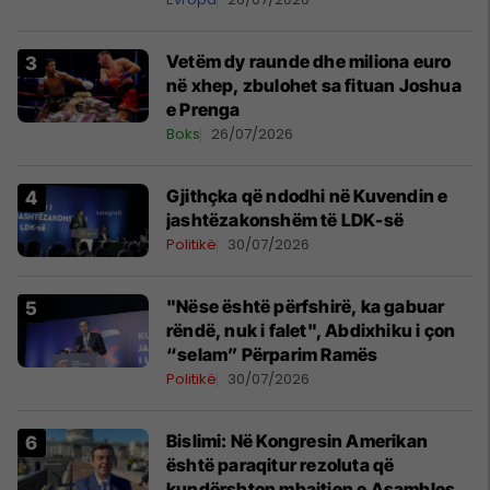
Vetëm dy raunde dhe miliona euro
në xhep, zbulohet sa fituan Joshua
e Prenga
Boks
26/07/2026
Gjithçka që ndodhi në Kuvendin e
jashtëzakonshëm të LDK-së
Politikë
30/07/2026
"Nëse është përfshirë, ka gabuar
rëndë, nuk i falet", Abdixhiku i çon
“selam” Përparim Ramës
Politikë
30/07/2026
Bislimi: Në Kongresin Amerikan
është paraqitur rezoluta që
kundërshton mbajtjen e Asamblesë