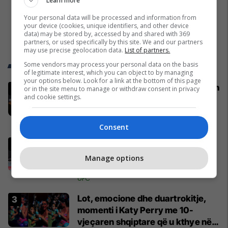
Learn more
Your personal data will be processed and information from
your device (cookies, unique identifiers, and other device
data) may be stored by, accessed by and shared with 369
partners, or used specifically by this site. We and our partners
may use precise geolocation data.
List of partners.
Trend Telegrafi
Some vendors may process your personal data on the basis
of legitimate interest, which you can object to by managing
your options below. Look for a link at the bottom of this page
‘Luftëtari’ shqiptar bën shqiponjën
or in the site menu to manage or withdraw consent in privacy
and cookie settings.
në mes të Beogradit - serbët e
cilësojnë provokim, ai e cilëson
simbol të identitetit
UFC
Consent
Dennis Buzukja mposhtet në
Beograd, vendimi i gjyqtarit
Manage options
shkakton polemika të mëdha
UFC
Lot, emocione dhe duartrokitje,
momenti i Katy Perry me 10-
vjeçaren shqiptare që u kthye në