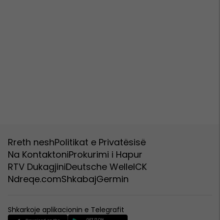
Rreth nesh
Politikat e Privatësisë
Na Kontaktoni
Prokurimi i Hapur
RTV Dukagjini
Deutsche Welle
ICK
Ndreqe.com
Shkabaj
Germin
Shkarkoje aplikacionin e Telegrafit