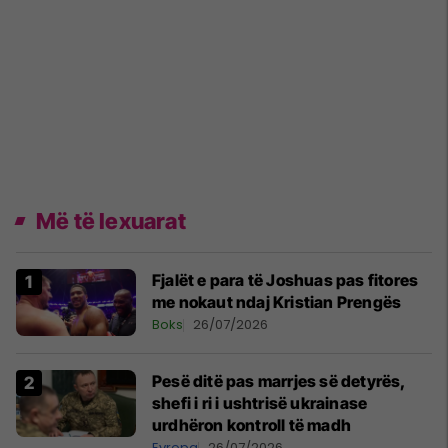
Më të lexuarat
Fjalët e para të Joshuas pas fitores
me nokaut ndaj Kristian Prengës
Boks
26/07/2026
Pesë ditë pas marrjes së detyrës,
shefi i ri i ushtrisë ukrainase
urdhëron kontroll të madh
Evropa
26/07/2026