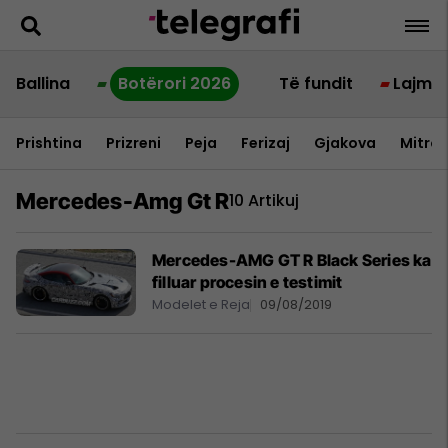
Ballina
Botërori 2026
Të fundit
Lajme
Prishtina
Prizreni
Peja
Ferizaj
Gjakova
Mitrov
Mercedes-Amg Gt R
10 Artikuj
Mercedes-AMG GT R Black Series ka
filluar procesin e testimit
Modelet e Reja
09/08/2019