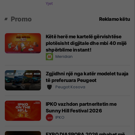
simbolin e natës në Sunny Hill
Yjet
Promo
Reklamo këtu
Këtë herë me kartelë gërvishtëse
plotësisht digjitale dhe mbi 40 mijë
shpërblime instant!
Meridian
Zgjidhni një nga katër modelet tuaja
të preferuara Peugeot
Peugot Kosova
IPKO vazhdon partneritetin me
Sunny Hill Festival 2026
IPKO
EXPO DIASPORA 2026 mbahet më