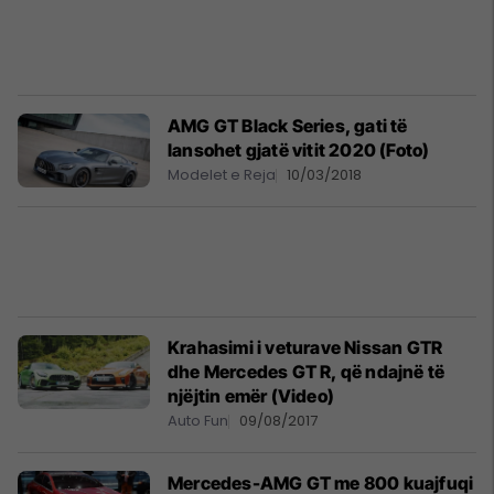
AMG GT Black Series, gati të
lansohet gjatë vitit 2020 (Foto)
Modelet e Reja
10/03/2018
Krahasimi i veturave Nissan GTR
dhe Mercedes GT R, që ndajnë të
njëjtin emër (Video)
Auto Fun
09/08/2017
Mercedes-AMG GT me 800 kuajfuqi