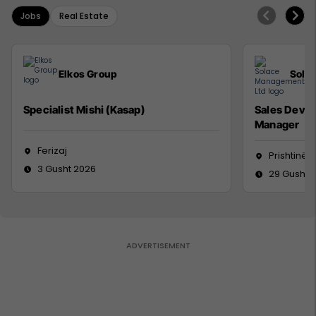
Jobs
Real Estate
Elkos Group
Sola
Specialist Mishi (Kasap)
Sales Deve
Manager
Ferizaj
Prishtinë
3 Gusht 2026
29 Gusht 