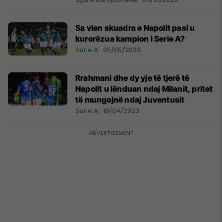
Sa vlen skuadra e Napolit pasi u
kurorëzua kampion i Serie A?
Serie A
05/05/2023
Rrahmani dhe dy yje të tjerë të
Napolit u lënduan ndaj Milanit, pritet
të mungojnë ndaj Juventusit
Serie A
19/04/2023