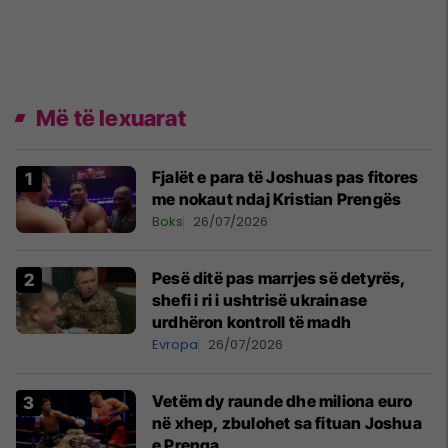
Më të lexuarat
Fjalët e para të Joshuas pas fitores
me nokaut ndaj Kristian Prengës
Boks
26/07/2026
Pesë ditë pas marrjes së detyrës,
shefi i ri i ushtrisë ukrainase
urdhëron kontroll të madh
Evropa
26/07/2026
Vetëm dy raunde dhe miliona euro
në xhep, zbulohet sa fituan Joshua
e Prenga