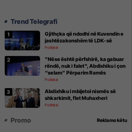
Trend Telegrafi
Gjithçka që ndodhi në Kuvendin e
jashtëzakonshëm të LDK-së
Politikë
"Nëse është përfshirë, ka gabuar
rëndë, nuk i falet", Abdixhiku i çon
“selam” Përparim Ramës
Politikë
Abdixhiku i mbijetoi nismës së
shkarkimit, flet Muhaxheri
Politikë
Promo
Reklamo këtu