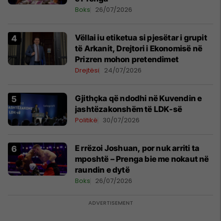
Boks
26/07/2026
Vëllai iu etiketua si pjesëtar i grupit
të Arkanit, Drejtori i Ekonomisë në
Prizren mohon pretendimet
Drejtësi
24/07/2026
Gjithçka që ndodhi në Kuvendin e
jashtëzakonshëm të LDK-së
Politikë
30/07/2026
E rrëzoi Joshuan, por nuk arriti ta
mposhtë – Prenga bie me nokaut në
raundin e dytë
Boks
26/07/2026