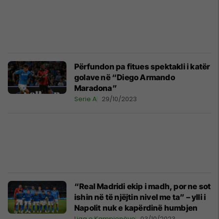
Përfundon pa fitues spektakli i katër
golave në “Diego Armando
Maradona”
Serie A
29/10/2023
“Real Madridi ekip i madh, por ne sot
ishin në të njëjtin nivel me ta” – ylli i
Napolit nuk e kapërdinë humbjen
Liga e Kampionëve
03/10/2023