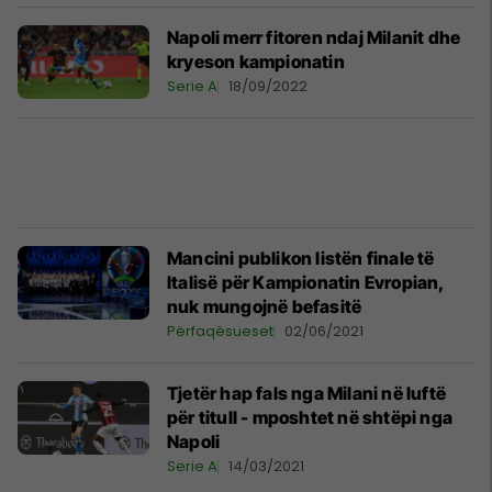
Napoli merr fitoren ndaj Milanit dhe
kryeson kampionatin
Serie A
18/09/2022
Mancini publikon listën finale të
Italisë për Kampionatin Evropian,
nuk mungojnë befasitë
Përfaqësueset
02/06/2021
Tjetër hap fals nga Milani në luftë
për titull - mposhtet në shtëpi nga
Napoli
Serie A
14/03/2021