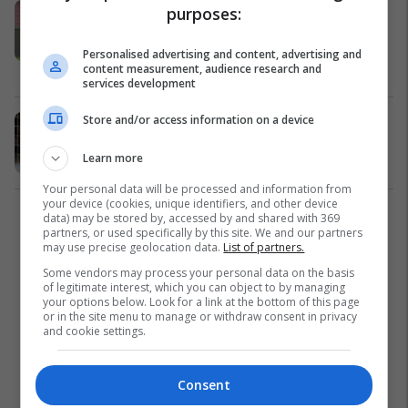
Napoli arrin marrëveshje personale
purposes:
me Cengiz, tani i ofron Romës para
dhe njërin nga tre yjet e skuadrës
Personalised advertising and content, advertising and
content measurement, audience research and
për turkun
Serie A
03/07/2020
services development
Store and/or access information on a device
Notat e lojtarëve: Napoli 1-1 Inter,
Ospina ishte vendimtar
Learn more
Ndërkombëtare
13/06/2020
Your personal data will be processed and information from
your device (cookies, unique identifiers, and other device
data) may be stored by, accessed by and shared with 369
1
partners, or used specifically by this site. We and our partners
may use precise geolocation data.
List of partners.
Some vendors may process your personal data on the basis
of legitimate interest, which you can object to by managing
your options below. Look for a link at the bottom of this page
or in the site menu to manage or withdraw consent in privacy
and cookie settings.
Consent