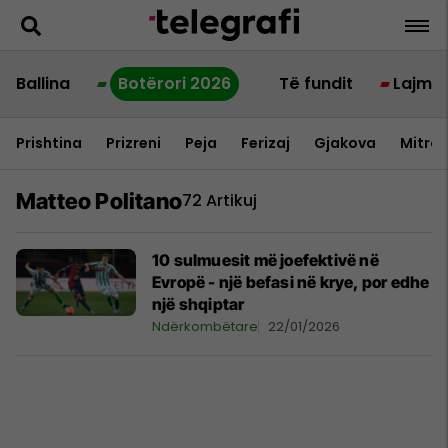
Ballina
Botërori 2026
Të fundit
Lajme
Prishtina
Prizreni
Peja
Ferizaj
Gjakova
Mitrov
Matteo Politano
72 Artikuj
10 sulmuesit më joefektivë në
Evropë - një befasi në krye, por edhe
një shqiptar
Ndërkombëtare
22/01/2026