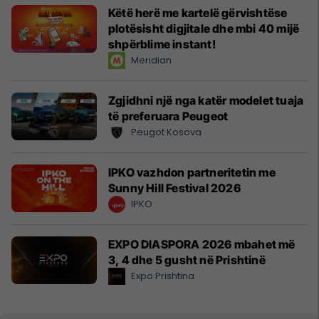
Këtë herë me kartelë gërvishtëse
plotësisht digjitale dhe mbi 40 mijë
shpërblime instant!
Meridian
Zgjidhni një nga katër modelet tuaja
të preferuara Peugeot
Peugot Kosova
IPKO vazhdon partneritetin me
Sunny Hill Festival 2026
IPKO
EXPO DIASPORA 2026 mbahet më
3, 4 dhe 5 gusht në Prishtinë
Expo Prishtina