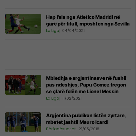
Hap fals nga Atletico Madridi në
garë për titull, mposhten nga Sevilla
La Liga
04/04/2021
Mbledhja e argjentinasve në fushë
pas ndeshjes, Papu Gomez tregon
se çfarë folën me Lionel Messin
La Liga
11/02/2021
Argjentina publikon listën zyrtare,
mbetet jashtë Mauro Icardi
Përfaqësueset
21/05/2018