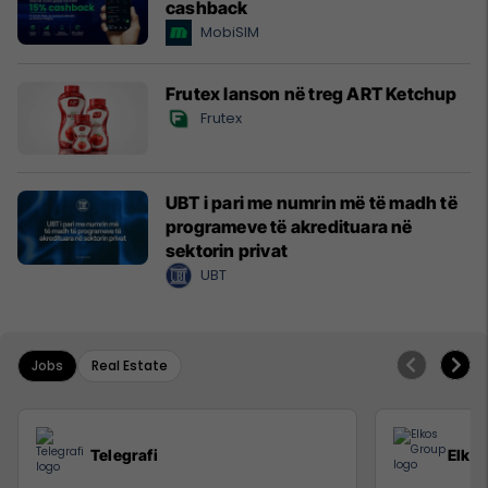
cashback
MobiSIM
Frutex lanson në treg ART Ketchup
Frutex
UBT i pari me numrin më të madh të
programeve të akredituara në
sektorin privat
UBT
Jobs
Real Estate
Telegrafi
Elko