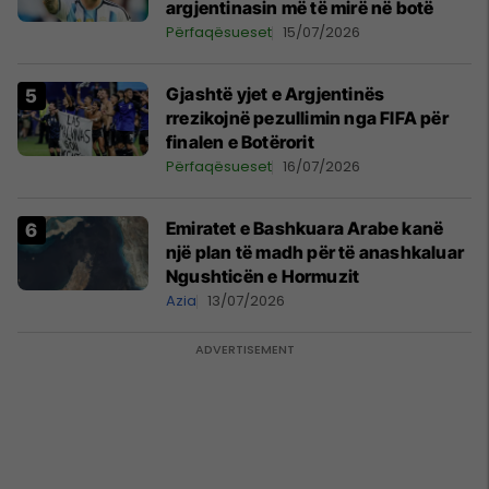
argjentinasin më të mirë në botë
Përfaqësueset
15/07/2026
Gjashtë yjet e Argjentinës
rrezikojnë pezullimin nga FIFA për
finalen e Botërorit
Përfaqësueset
16/07/2026
Emiratet e Bashkuara Arabe kanë
një plan të madh për të anashkaluar
Ngushticën e Hormuzit
Azia
13/07/2026