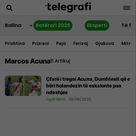
Ballina
Botërori 2026
Eksperti
Të fu
Prishtina
Prizreni
Peja
Ferizaj
Gjakova
Mitrov
Marcos Acuna
11 Artikuj
Çfarë i tregoi Acuna, Dumfriesit që e
bëri holandezin të eskalonte pas
ndeshjes
Ligat tjera
28/06/2025