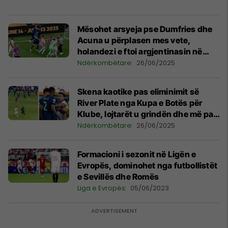
Mësohet arsyeja pse Dumfries dhe
Acuna u përplasen mes vete,
holandezi e ftoi argjentinasin në
tunel për t'u rrahur
Ndërkombëtare
26/06/2025
Skena kaotike pas eliminimit së
River Plate nga Kupa e Botës për
Klube, lojtarët u grindën dhe më pas
vrapuan drejt dhomave të zhveshjes
Ndërkombëtare
26/06/2025
Formacioni i sezonit në Ligën e
Evropës, dominohet nga futbollistët
e Sevillës dhe Romës
Liga e Evropës
05/06/2023