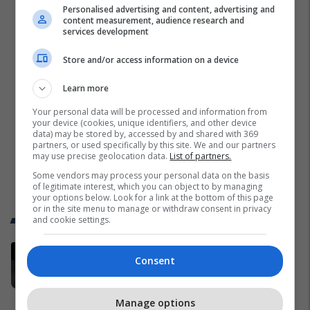
Personalised advertising and content, advertising and
content measurement, audience research and
services development
Store and/or access information on a device
Learn more
Your personal data will be processed and information from
your device (cookies, unique identifiers, and other device
data) may be stored by, accessed by and shared with 369
partners, or used specifically by this site. We and our partners
may use precise geolocation data.
List of partners.
Some vendors may process your personal data on the basis
of legitimate interest, which you can object to by managing
your options below. Look for a link at the bottom of this page
or in the site menu to manage or withdraw consent in privacy
Trend Telegrafi
and cookie settings.
Sllovenët zbulojnë se sa do të
Consent
fitojë Vincic për gjykimin e finales
së Kupës së Botës
Përfaqësueset
Manage options