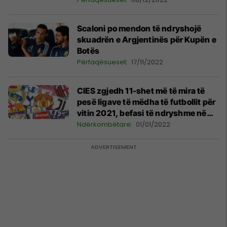
Scaloni po mendon të ndryshojë
skuadrën e Argjentinës për Kupën e
Botës
Përfaqësueset
17/11/2022
CIES zgjedh 11-shet më të mira të
pesë ligave të mëdha të futbollit për
vitin 2021, befasi të ndryshme në
secilin kampionat
Ndërkombëtare
01/01/2022