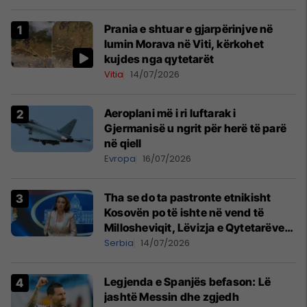
Prania e shtuar e gjarpërinjve në
lumin Morava në Viti, kërkohet
kujdes nga qytetarët
Vitia
14/07/2026
Aeroplani më i ri luftarak i
Gjermanisë u ngrit për herë të parë
në qiell
Evropa
16/07/2026
Tha se do ta pastronte etnikisht
Kosovën po të ishte në vend të
Millosheviqit, Lëvizja e Qytetarëve
të Lirë në Serbi kërkon shkarkimin e
Serbia
14/07/2026
menjëhershëm të Snezhana
Paunoviq
Legjenda e Spanjës befason: Lë
jashtë Messin dhe zgjedh