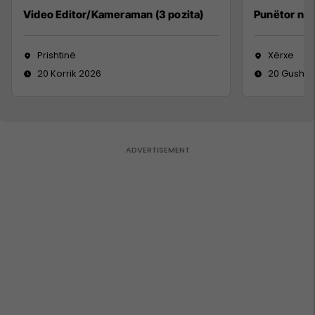
Video Editor/Kameraman (3 pozita)
Punëtor në
Prishtinë
Xërxe
20 Korrik 2026
20 Gusht 