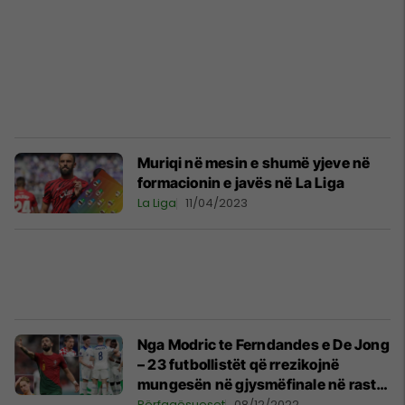
Muriqi në mesin e shumë yjeve në
formacionin e javës në La Liga
La Liga
11/04/2023
Nga Modric te Ferndandes e De Jong
– 23 futbollistët që rrezikojnë
mungesën në gjysmëfinale në rast
të ndëshkimit me karton të verdhë
Përfaqësueset
08/12/2022