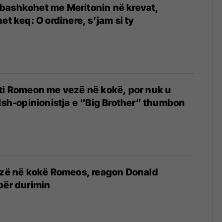
’i bashkohet me Meritonin në krevat,
et keq: O ordinere, s’jam si ty
ti Romeon me vezë në kokë, por nuk u
 Ish-opinionistja e “Big Brother” thumbon
ezë në kokë Romeos, reagon Donald
për durimin