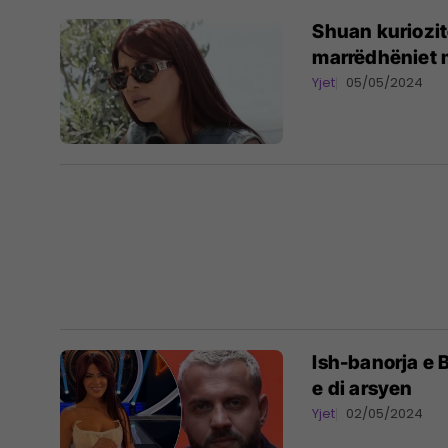
Shuan kuriozite
marrëdhëniet 
Yjet
05/05/2024
Ish-banorja e B
e di arsyen
Yjet
02/05/2024