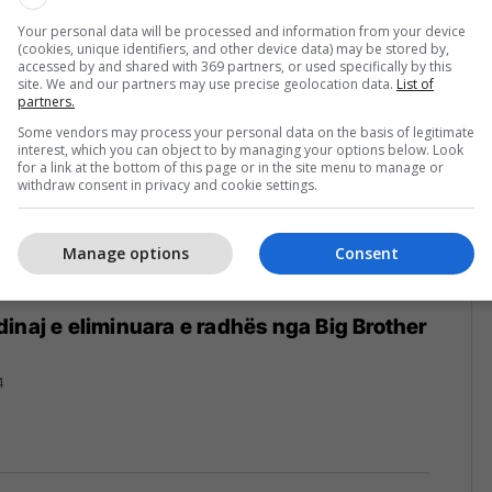
Your personal data will be processed and information from your device
(cookies, unique identifiers, and other device data) may be stored by,
accessed by and shared with 369 partners, or used specifically by this
site. We and our partners may use precise geolocation data.
List of
partners.
Some vendors may process your personal data on the basis of legitimate
interest, which you can object to by managing your options below. Look
for a link at the bottom of this page or in the site menu to manage or
withdraw consent in privacy and cookie settings.
Manage options
Consent
inaj e eliminuara e radhës nga Big Brother
4