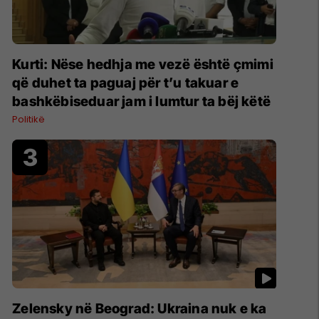
Kurti: Nëse hedhja me vezë është çmimi
që duhet ta paguaj për t’u takuar e
bashkëbiseduar jam i lumtur ta bëj këtë
Politikë
Zelensky në Beograd: Ukraina nuk e ka