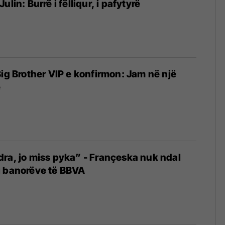
lin: Burrë i fëlliqur, i pafytyrë
Big Brother VIP e konfirmon: Jam në një
e
ra, jo miss pyka” - Françeska nuk ndal
j banorëve të BBVA