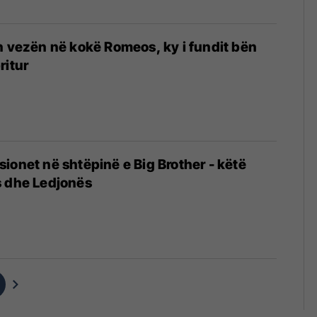
n vezën në kokë Romeos, ky i fundit bën
ritur
net në shtëpinë e Big Brother - këtë
s dhe Ledjonës