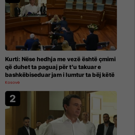
Kurti: Nëse hedhja me vezë është çmimi
që duhet ta paguaj për t’u takuar e
bashkëbiseduar jam i lumtur ta bëj këtë
Kosovë