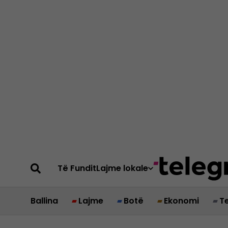
Të Fundit
Lajme lokale
Ballina
Lajme
Botë
Ekonomi
T