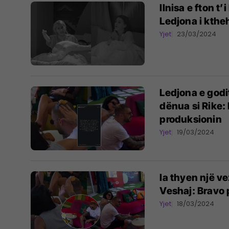
Ilnisa e fton t
Ledjona i ktheh
Yjet
23/03/2024
Ledjona e godi
dënua si Rike:
produksionin
Yjet
19/03/2024
Ia thyen një v
Veshaj: Bravo 
Yjet
18/03/2024