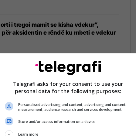
rti i tregoi mamit se kisha vdekur”,
 për aksidentin e rëndë ku mbeti e vdekur
4
i dhe e mbajti disa ditë, vajza që u
tre djem përlot Ledjonën, e surprizon në
Telegrafi asks for your consent to use your
personal data for the following purposes:
4
Personalised advertising and content, advertising and content
measurement, audience research and services development
Store and/or access information on a device
Big Brother, Ledjona i përgjigjet ish-
- flet edhe për kërcënimet e akuzat për
Learn more