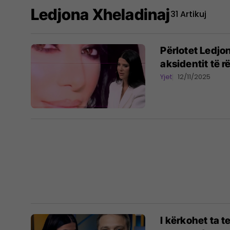
Ledjona Xheladinaj
31 Artikuj
Përlotet Ledjon
aksidentit të 
Yjet
12/11/2025
I kërkohet ta 