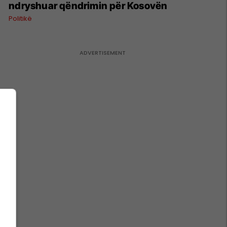
ndryshuar qëndrimin për Kosovën
Politikë