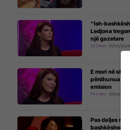
“Ish-bashkësho
Ledjona tregon
një gazetare
TV / Film
21/04/202
E mori në shtëp
përdhunua nga 
emision
TV / Film
21/04/202
Pas daljes nga 
bashkëshortit 