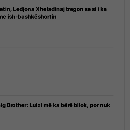
tin, Ledjona Xheladinaj tregon se si i ka
me ish-bashkëshortin
ig Brother: Luizi më ka bërë bllok, por nuk