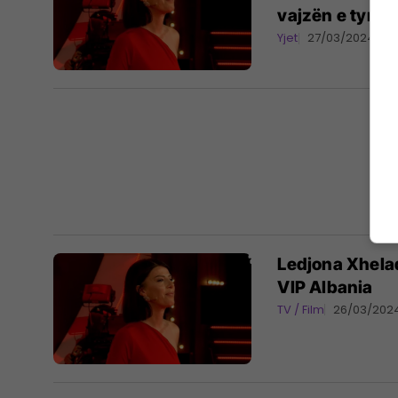
vajzën e tyre
Yjet
27/03/2024
Ledjona Xhelad
VIP Albania
TV / Film
26/03/202