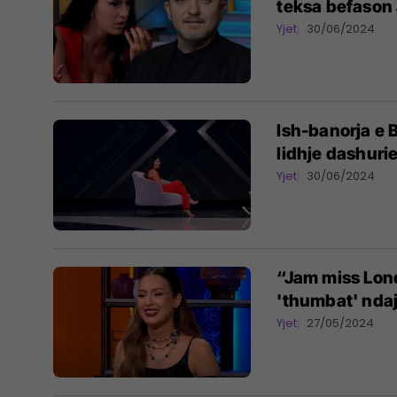
teksa befason Ju
Yjet
30/06/2024
Ish-banorja e 
lidhje dashuri
Yjet
30/06/2024
“Jam miss Lond
'thumbat' nda
Yjet
27/05/2024