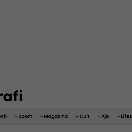
ech
Sport
Magazina
Cult
Ajo
Life