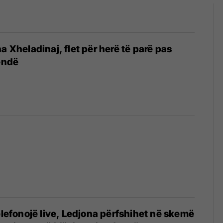
a Xheladinaj, flet për herë të parë pas
rëndë
telefonojë live, Ledjona përfshihet në skemë