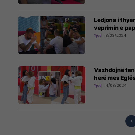
Ledjona i thye
veprimin e pap
Yjet
18/03/2024
Vazhdojnë tensio
herë mes Eglë
Yjet
14/03/2024
1