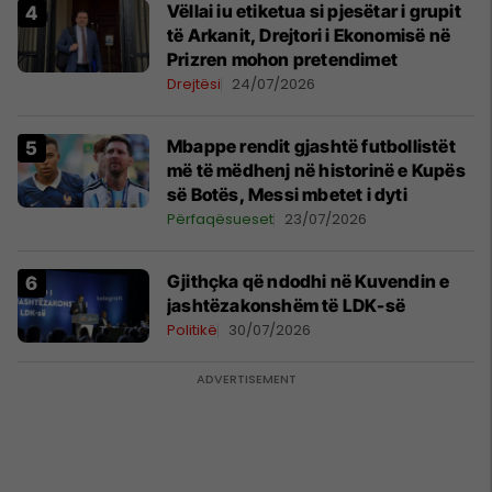
Vëllai iu etiketua si pjesëtar i grupit
të Arkanit, Drejtori i Ekonomisë në
Prizren mohon pretendimet
Drejtësi
24/07/2026
Mbappe rendit gjashtë futbollistët
më të mëdhenj në historinë e Kupës
së Botës, Messi mbetet i dyti
Përfaqësueset
23/07/2026
Gjithçka që ndodhi në Kuvendin e
jashtëzakonshëm të LDK-së
Politikë
30/07/2026