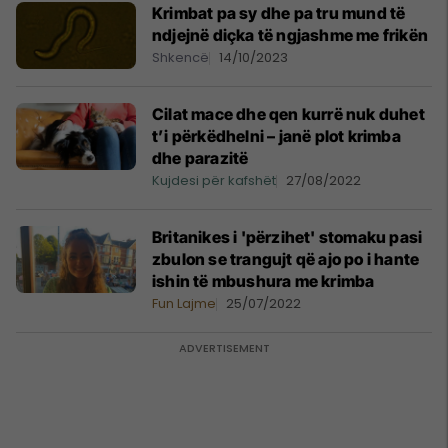
Krimbat pa sy dhe pa tru mund të
ndjejnë diçka të ngjashme me frikën
Shkencë
14/10/2023
Cilat mace dhe qen kurrë nuk duhet
t’i përkëdhelni – janë plot krimba
dhe parazitë
Kujdesi për kafshët
27/08/2022
Britanikes i 'përzihet' stomaku pasi
zbulon se trangujt që ajo po i hante
ishin të mbushura me krimba
Fun Lajme
25/07/2022