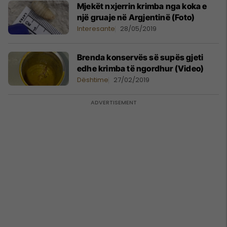
Mjekët nxjerrin krimba nga koka e
një gruaje në Argjentinë (Foto)
Interesante
28/05/2019
Brenda konservës së supës gjeti
edhe krimba të ngordhur (Video)
Dështime
27/02/2019