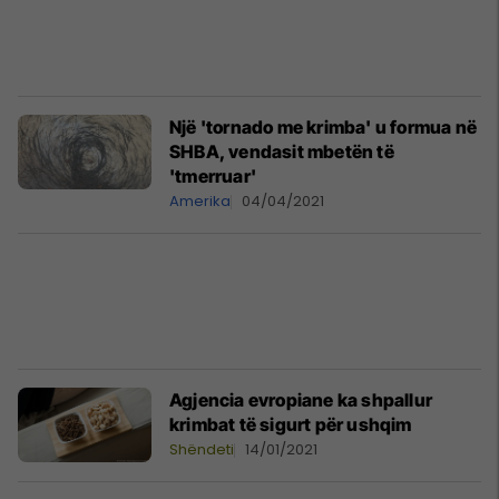
Një 'tornado me krimba' u formua në
SHBA, vendasit mbetën të
'tmerruar'
Amerika
04/04/2021
Agjencia evropiane ka shpallur
krimbat të sigurt për ushqim
Shëndeti
14/01/2021