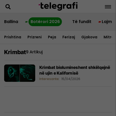
Ballina
Botërori 2026
Të fundit
Lajme
Prishtina
Prizreni
Peja
Ferizaj
Gjakova
Mitrov
Krimbat
9 Artikuj
Krimbat biolumineshent shkëlqejnë
në ujin e Kalifornisë
Interesante
15/04/2026