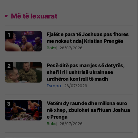
Më të lexuarat
Fjalët e para të Joshuas pas fitores
me nokaut ndaj Kristian Prengës
Boks
26/07/2026
Pesë ditë pas marrjes së detyrës,
shefi i ri i ushtrisë ukrainase
urdhëron kontroll të madh
Evropa
26/07/2026
Vetëm dy raunde dhe miliona euro
në xhep, zbulohet sa fituan Joshua
e Prenga
Boks
26/07/2026