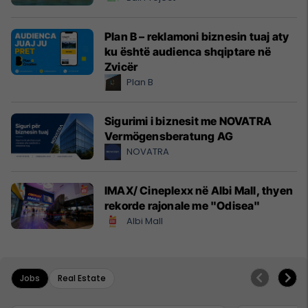
Plan B – reklamoni biznesin tuaj aty
ku është audienca shqiptare në
Zvicër
Plan B
Sigurimi i biznesit me NOVATRA
Vermögensberatung AG
NOVATRA
IMAX/ Cineplexx në Albi Mall, thyen
rekorde rajonale me "Odisea"
Albi Mall
Jobs
Real Estate