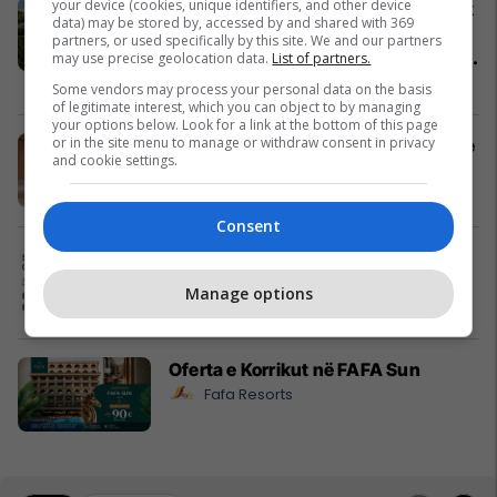
your device (cookies, unique identifiers, and other device
Baks Bay, projekti me i madh turistik
data) may be stored by, accessed by and shared with 369
në Shqipëri prezantohet ne Expo
partners, or used specifically by this site. We and our partners
Real Kosova: Vizitoni shtandin dhe
may use precise geolocation data.
List of partners.
zbuloni mundësitë e investimit
Baks Bay
Some vendors may process your personal data on the basis
of legitimate interest, which you can object to by managing
your options below. Look for a link at the bottom of this page
or in the site menu to manage or withdraw consent in privacy
Ananas Impex sjell në treg produkte
and cookie settings.
të reja për çdo shije dhe gatim
Ananas Impex
Consent
Maturant, puno nga shtëpia! Studio
Siguri Kibernetike ose Programim
Manage options
Cacttus Education
Oferta e Korrikut në FAFA Sun
Fafa Resorts