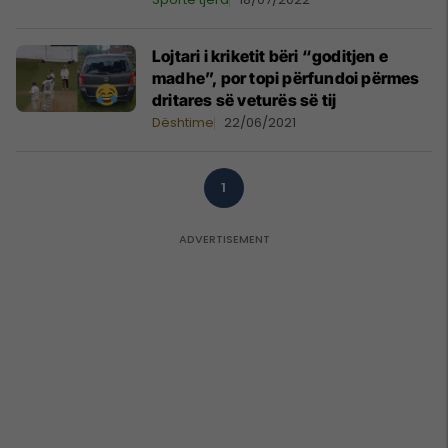
Lojtari i kriketit bëri “goditjen e
madhe”, por topi përfundoi përmes
dritares së veturës së tij
Dështime
22/06/2021
1