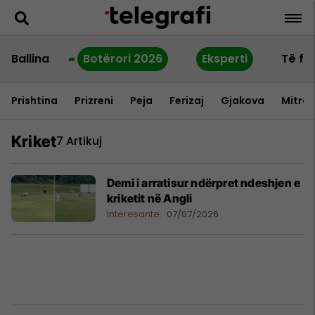
Ballina
Botërori 2026
Eksperti
Të fu
Prishtina
Prizreni
Peja
Ferizaj
Gjakova
Mitrov
Kriket
7 Artikuj
Demi i arratisur ndërpret ndeshjen e
kriketit në Angli
Interesante
07/07/2026