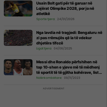
Usain Bolt gati për të garuar në
Lojërat Olimpike 2028, por jo në
atletikë
Sporte tjera
24/01/2026
Nga lavdia në tragjedi: Bengaluru në
zi pas rrëmujës që la të vdekur
dhjetëra tifozë
Ligat tjera
04/06/2025
Messi dhe Ronaldo përfshihen në
top 10-shen e yjeve më të mëdhenj
të sportit të të gjitha kohërave, lista
bëhet virale
Ndërkombëtare
09/11/2023