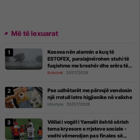
Më të lexuarat
Kosova nën alarmin e kuq të
ESTOFEX, paralajmërohen stuhi të
fuqishme me breshër dhe erëra të
forta
Kosovë
21/07/2026
Pse udhëtarët me përvojë vendosin
një rrotull letre higjienike në valixhe
Lifestyle
20/07/2026
Vëllai i vogël i Yamalit është sërish
tema kryesore e rrjeteve sociale -
vodhi vëmendjen pas finales së