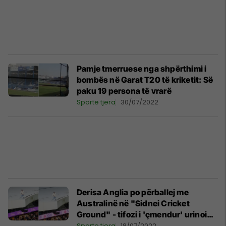
Pamje tmerruese nga shpërthimi i
bombës në Garat T20 të kriketit: Së
paku 19 persona të vrarë
Sporte tjera
30/07/2022
Derisa Anglia po përballej me
Australinë në "Sidnei Cricket
Ground" - tifozi i 'çmendur' urinoi
mbi çatinë e stadiumit
Sporte tjera
18/07/2022