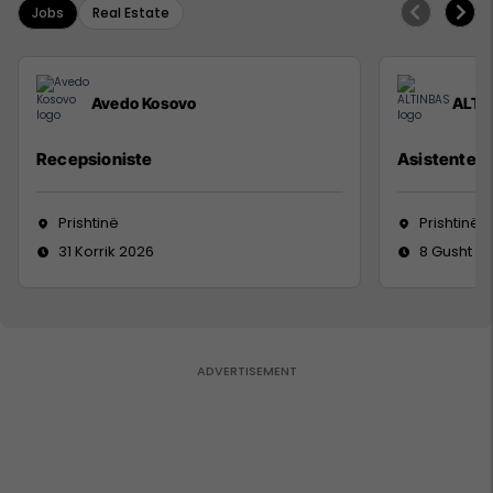
Jobs
Real Estate
Avedo Kosovo
ALTI
Recepsioniste
Asistente e
Prishtinë
Prishtinë
31 Korrik 2026
8 Gusht 2