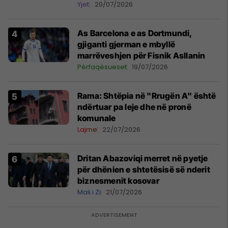
Kupës së Botës
Yjet
20/07/2026
As Barcelona e as Dortmundi,
gjiganti gjerman e mbyllë
marrëveshjen për Fisnik Asllanin
Përfaqësueset
19/07/2026
Rama: Shtëpia në "Rrugën A" është
ndërtuar pa leje dhe në pronë
komunale
Lajme
22/07/2026
Dritan Abazoviqi merret në pyetje
për dhënien e shtetësisë së nderit
biznesmenit kosovar
Mali i Zi
21/07/2026