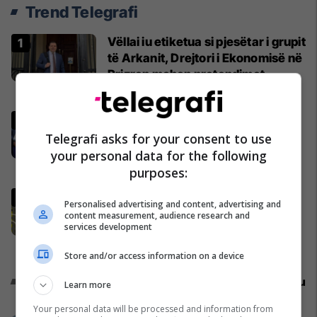
Trend Telegrafi
Vëllai iu etiketua si pjesëtar i grupit
të Arkanit, Drejtori i Ekonomisë në
Prizren mohon pretendimet
Drejtësi
Presidenti i Argjentinës thyen
heshtjen pas kërkesës për
Telegrafi asks for your consent to use
riluajtjen e finales së Botërorit
your personal data for the following
Përfaqësueset
purposes:
Esat Shala intervistohet në polici
Personalised advertising and content, advertising and
për kanosje, pas një paraqitjeje
content measurement, audience research and
services development
televizive
Drejtësi
Store and/or access information on a device
Promo
Reklamo këtu
Learn more
Your personal data will be processed and information from