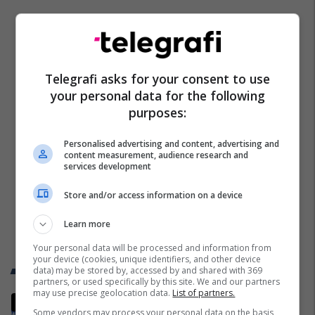
Telegrafi asks for your consent to use
your personal data for the following
purposes:
Personalised advertising and content, advertising and
content measurement, audience research and
services development
Store and/or access information on a device
Learn more
Your personal data will be processed and information from
your device (cookies, unique identifiers, and other device
Trend Telegrafi
data) may be stored by, accessed by and shared with 369
partners, or used specifically by this site. We and our partners
may use precise geolocation data.
List of partners.
Gjithçka që ndodhi në Kuvendin e
Some vendors may process your personal data on the basis