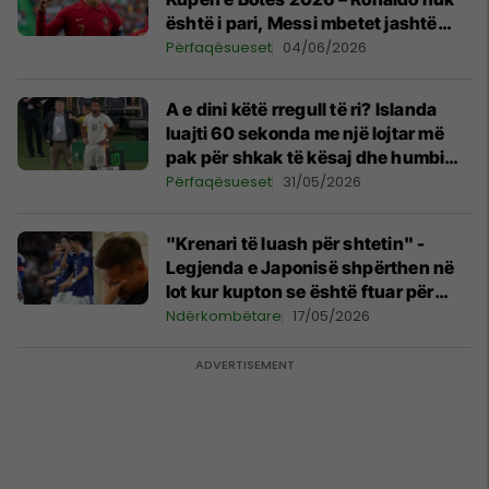
është i pari, Messi mbetet jashtë
Top 10
Përfaqësueset
04/06/2026
A e dini këtë rregull të ri? Islanda
luajti 60 sekonda me një lojtar më
pak për shkak të kësaj dhe humbi
ndeshjen
Përfaqësueset
31/05/2026
"Krenari të luash për shtetin" -
Legjenda e Japonisë shpërthen në
lot kur kupton se është ftuar për
Kampionatin Botërorë
Ndërkombëtare
17/05/2026