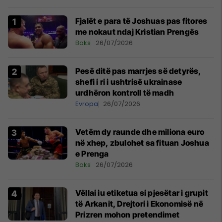
Fjalët e para të Joshuas pas fitores
me nokaut ndaj Kristian Prengës
Boks
26/07/2026
Pesë ditë pas marrjes së detyrës,
shefi i ri i ushtrisë ukrainase
urdhëron kontroll të madh
Evropa
26/07/2026
Vetëm dy raunde dhe miliona euro
në xhep, zbulohet sa fituan Joshua
e Prenga
Boks
26/07/2026
Vëllai iu etiketua si pjesëtar i grupit
të Arkanit, Drejtori i Ekonomisë në
Prizren mohon pretendimet