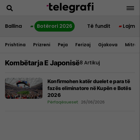
Ballina
Botërori 2026
Të fundit
Lajme
Prishtina
Prizreni
Peja
Ferizaj
Gjakova
Mitrov
Kombëtarja E Japonisë
8 Artikuj
Konfirmohen katër duelet e para të
fazës eliminatore në Kupën e Botës
2026
Përfaqësueset
26/06/2026