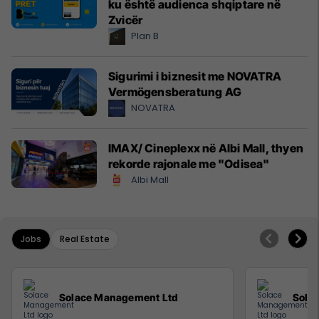
ku është audienca shqiptare në
Zvicër
Plan B
Sigurimi i biznesit me NOVATRA
Vermögensberatung AG
NOVATRA
IMAX/ Cineplexx në Albi Mall, thyen
rekorde rajonale me "Odisea"
Albi Mall
Jobs
Real Estate
Solace Management Ltd
Sola