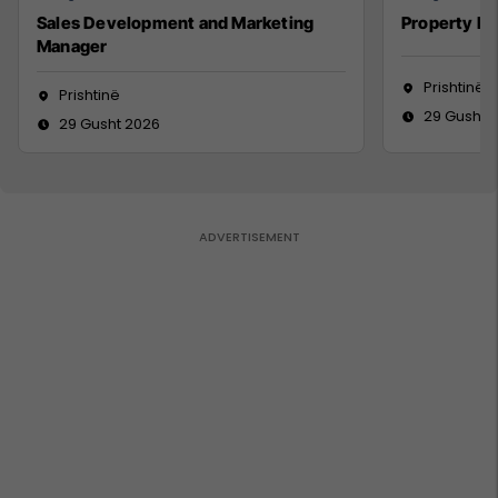
Sales Development and Marketing
Property M
Manager
Prishtinë
Prishtinë
29 Gusht 
29 Gusht 2026