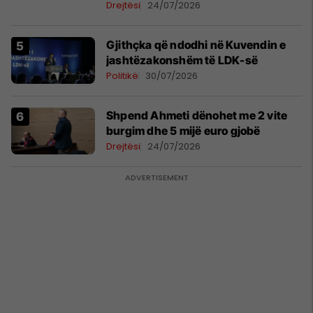
Drejtësi
24/07/2026
Gjithçka që ndodhi në Kuvendin e
jashtëzakonshëm të LDK-së
Politikë
30/07/2026
Shpend Ahmeti dënohet me 2 vite
burgim dhe 5 mijë euro gjobë
Drejtësi
24/07/2026