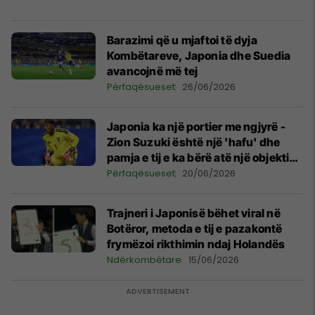
Barazimi që u mjaftoi të dyja
Kombëtareve, Japonia dhe Suedia
avancojnë më tej
Përfaqësueset
26/06/2026
Japonia ka një portier me ngjyrë -
Zion Suzuki është një 'hafu' dhe
pamja e tij e ka bërë atë një objektiv
gjatë gjithë jetës së tij
Përfaqësueset
20/06/2026
Trajneri i Japonisë bëhet viral në
Botëror, metoda e tij e pazakontë
frymëzoi rikthimin ndaj Holandës
Ndërkombëtare
15/06/2026