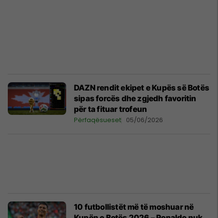
DAZN rendit ekipet e Kupës së Botës
sipas forcës dhe zgjedh favoritin
për ta fituar trofeun
Përfaqësueset
05/06/2026
10 futbollistët më të moshuar në
Kupën e Botës 2026 – Ronaldo nuk