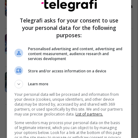
Distrisë: Mbretëresha e Evropës nga
Kosova ime e dashur
Telegrafi asks for your consent to use
Xhudo
25/04/2024
your personal data for the following
purposes:
Distria Krasniqi, kampione e
Evropës në xhudo - në super formë
Personalised advertising and content, advertising and
para Lojërave Olimpike
content measurement, audience research and
Xhudo
25/04/2024
services development
Store and/or access information on a device
Distria Krasniqi i siguron medaljen
Kosovës, kalon në finale të
Learn more
Kampionatit Evropian
Your personal data will be processed and information from
Xhudo
25/04/2024
your device (cookies, unique identifiers, and other device
data) may be stored by, accessed by and shared with 369
partners, or used specifically by this site. We and our partners
may use precise geolocation data.
List of partners.
1
Some vendors may process your personal data on the basis
of legitimate interest, which you can object to by managing
your options below. Look for a link at the bottom of this page
or in the site menu to manage or withdraw consent in privacy