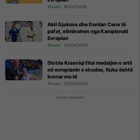
Xhudo
16/04/2026
Akil Gjakova dhe Dardan Cena të
pafat, eliminohen nga Kampionati
Evropian
Xhudo
24/04/2025
Distria Krasniqi fitoi medaljen e artë
në evropianin e xhudos, Kuka është
krenar me të
Xhudo
23/04/2025