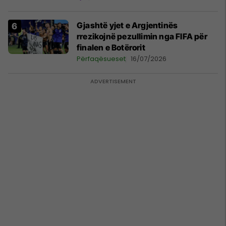
Gjashtë yjet e Argjentinës
rrezikojnë pezullimin nga FIFA për
finalen e Botërorit
Përfaqësueset
16/07/2026