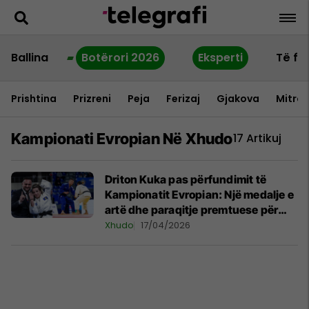
Ballina
Botërori 2026
Eksperti
Të fu
Prishtina
Prizreni
Peja
Ferizaj
Gjakova
Mitrov
Kampionati Evropian Në Xhudo
17 Artikuj
Driton Kuka pas përfundimit të
Kampionatit Evropian: Një medalje e
artë dhe paraqitje premtuese për
Kosovën
Xhudo
17/04/2026