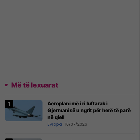
Më të lexuarat
Aeroplani më i ri luftarak i
Gjermanisë u ngrit për herë të parë
në qiell
Evropa
16/07/2026