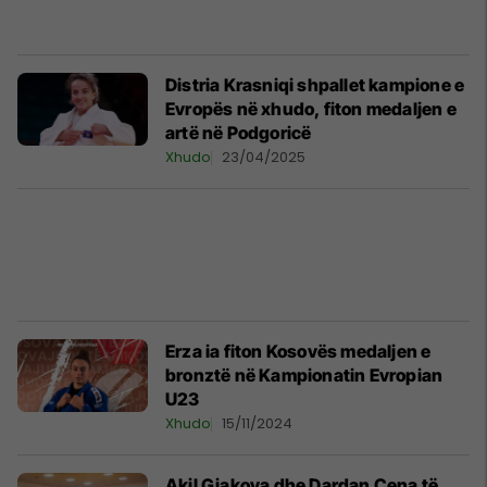
Distria Krasniqi shpallet kampione e
Evropës në xhudo, fiton medaljen e
artë në Podgoricë
Xhudo
23/04/2025
Erza ia fiton Kosovës medaljen e
bronztë në Kampionatin Evropian
U23
Xhudo
15/11/2024
Akil Gjakova dhe Dardan Cena të