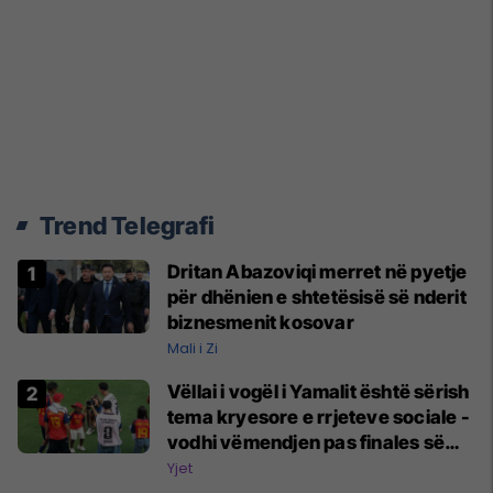
Trend Telegrafi
Dritan Abazoviqi merret në pyetje
për dhënien e shtetësisë së nderit
biznesmenit kosovar
Mali i Zi
Vëllai i vogël i Yamalit është sërish
tema kryesore e rrjeteve sociale -
vodhi vëmendjen pas finales së
Kupës së Botës
Yjet