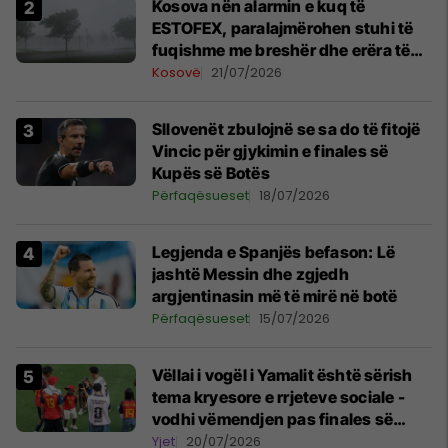
Kosova nën alarmin e kuq të
ESTOFEX, paralajmërohen stuhi të
fuqishme me breshër dhe erëra të
forta
Kosovë
21/07/2026
Sllovenët zbulojnë se sa do të fitojë
Vincic për gjykimin e finales së
Kupës së Botës
Përfaqësueset
18/07/2026
Legjenda e Spanjës befason: Lë
jashtë Messin dhe zgjedh
argjentinasin më të mirë në botë
Përfaqësueset
15/07/2026
Vëllai i vogël i Yamalit është sërish
tema kryesore e rrjeteve sociale -
vodhi vëmendjen pas finales së
Kupës së Botës
Yjet
20/07/2026