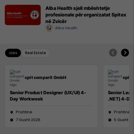
Alba Health sjell mbështetje
profesionale për organizatat Spitex
në Zvicër
Alba Health
Jobs
Real Estate
cpit comparit GmbH
cpit
Senior Product Designer (UX/UI) 4-
Senior Lead
Day Workweek
.NET) 4-Da
Prishtinë
Prishtinë
7 Gusht 2026
5 Gusht 2