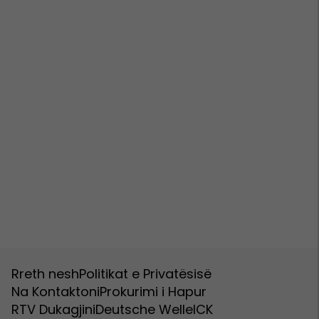
Rreth nesh
Politikat e Privatësisë
Na Kontaktoni
Prokurimi i Hapur
RTV Dukagjini
Deutsche Welle
ICK