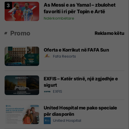
As Messi e as Yamal – zbulohet
favoriti i ri për Topin e Artë
Ndërkombëtare
Promo
Reklamo këtu
Oferta e Korrikut në FAFA Sun
Fafa Resorts
EXFIS – Katër stinë, një zgjedhje e
sigurt
EXFIS
United Hospital me pako speciale
për diasporën
United Hospital