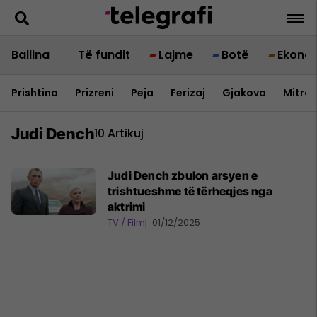
Ballina
Të fundit
Lajme
Botë
Ekono
Prishtina
Prizreni
Peja
Ferizaj
Gjakova
Mitrov
Judi Dench
10 Artikuj
Judi Dench zbulon arsyen e
trishtueshme të tërheqjes nga
aktrimi
TV / Film
01/12/2025