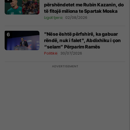
përshëndetet me Rubin Kazanin, do
të fitojë miliona te Spartak Moska
Ligat tjera
02/08/2026
"Nëse është përfshirë, ka gabuar
rëndë, nuk i falet", Abdixhiku i çon
“selam” Përparim Ramës
Politikë
30/07/2026