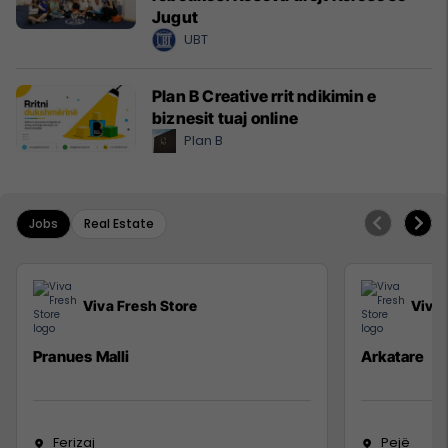
Jugut
UBT
Plan B Creative rrit ndikimin e
biznesit tuaj online
Plan B
Jobs
Real Estate
Viva Fresh Store
Viva 
Pranues Malli
Arkatare
Ferizaj
Pejë