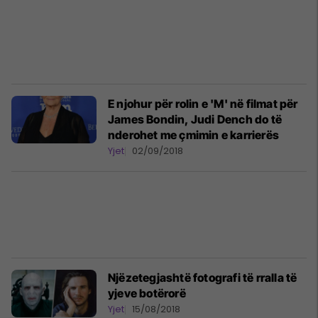
E njohur për rolin e 'M' në filmat për
James Bondin, Judi Dench do të
nderohet me çmimin e karrierës
Yjet
02/09/2018
Njëzetegjashtë fotografi të rralla të
yjeve botërorë
Yjet
15/08/2018