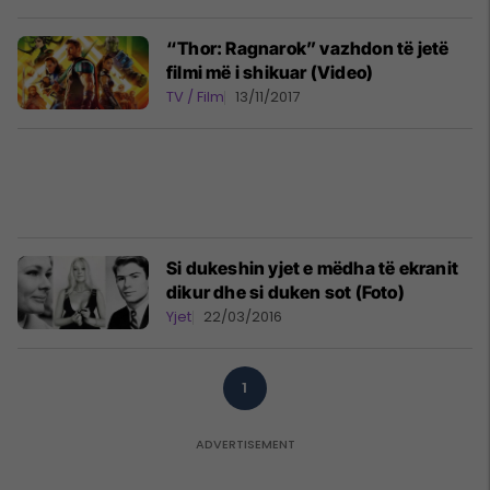
“Thor: Ragnarok” vazhdon të jetë
filmi më i shikuar (Video)
TV / Film
13/11/2017
Si dukeshin yjet e mëdha të ekranit
dikur dhe si duken sot (Foto)
Yjet
22/03/2016
1