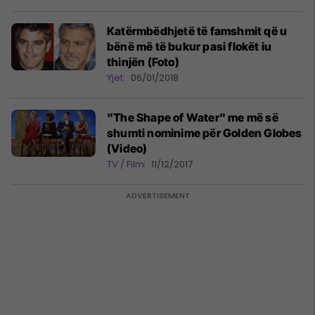
Katërmbëdhjetë të famshmit që u
bënë më të bukur pasi flokët iu
thinjën (Foto)
Yjet
06/01/2018
"The Shape of Water" me më së
shumti nominime për Golden Globes
(Video)
TV / Film
11/12/2017