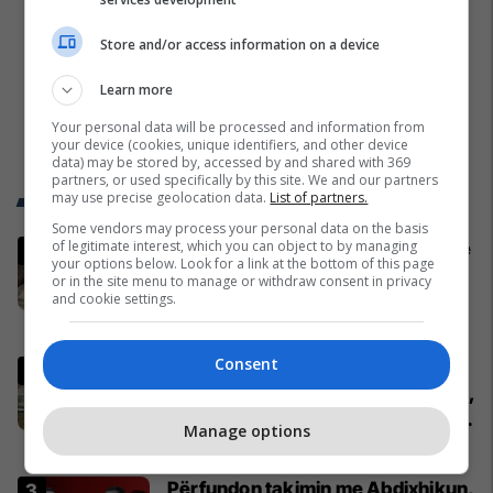
Store and/or access information on a device
Learn more
Your personal data will be processed and information from
your device (cookies, unique identifiers, and other device
data) may be stored by, accessed by and shared with 369
partners, or used specifically by this site. We and our partners
Trend Telegrafi
may use precise geolocation data.
List of partners.
Some vendors may process your personal data on the basis
of legitimate interest, which you can object to by managing
Ukrainasit i kapin ushtarët rusë në
your options below. Look for a link at the bottom of this page
befasi, ishin duke fjetur në
or in the site menu to manage or withdraw consent in privacy
strehimoret e kamufluara
and cookie settings.
Evropa
Consent
Pacolli: Nëse Shqipëria zgjidh
kontratën për Aeroportin e Vlorës,
MABCO do t’i drejtohet arbitrazhit
Manage options
ndërkombëtar
Shqipëri
Përfundon takimin me Abdixhikun,