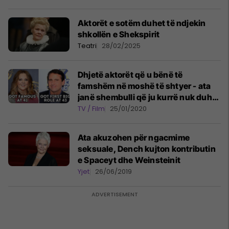
Aktorët e sotëm duhet të ndjekin
shkollën e Shekspirit
Teatri
28/02/2025
Dhjetë aktorët që u bënë të
famshëm në moshë të shtyer - ata
janë shembulli që ju kurrë nuk duhet
të hiqni dorë nga ëndrrat
TV / Film
25/01/2020
Ata akuzohen për ngacmime
seksuale, Dench kujton kontributin
e Spaceyt dhe Weinsteinit
Yjet
26/06/2019