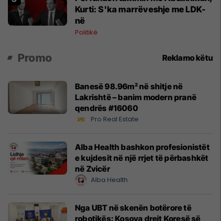
Kurti: S'ka marrëveshje me LDK-
në
Politikë
Promo
Reklamo këtu
Banesë 98.96m² në shitje në
Lakrishtë – banim modern pranë
qendrës #16060
Pro Real Estate
Alba Health bashkon profesionistët
e kujdesit në një rrjet të përbashkët
në Zvicër
Alba Health
Nga UBT në skenën botërore të
robotikës: Kosova drejt Koresë së