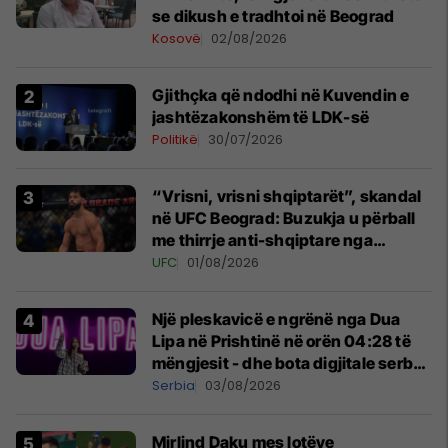
se dikush e tradhtoi në Beograd
Kosovë
02/08/2026
Gjithçka që ndodhi në Kuvendin e
jashtëzakonshëm të LDK-së
Politikë
30/07/2026
“Vrisni, vrisni shqiptarët”, skandal
në UFC Beograd: Buzukja u përball
me thirrje anti-shqiptare nga
tribunat
UFC
01/08/2026
Një pleskavicë e ngrënë nga Dua
Lipa në Prishtinë në orën 04:28 të
mëngjesit - dhe bota digjitale serbe
shpall gjendjen e luftës
Serbia
03/08/2026
Mirlind Daku mes lotëve