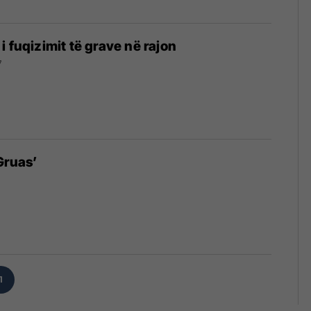
i fuqizimit të grave në rajon
7
Gruas’
1