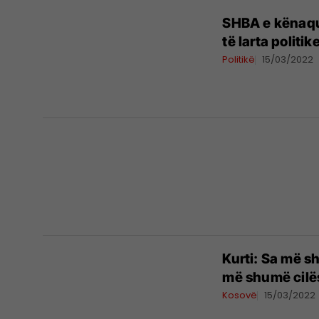
SHBA e kënaqu
të larta politik
Politikë
15/03/2022
Kurti: Sa më s
më shumë cilës
Kosovë
15/03/2022