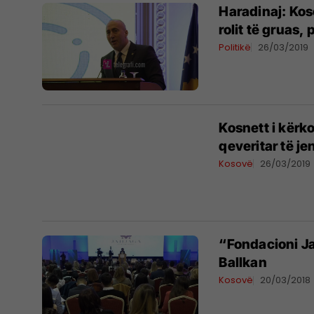
Haradinaj: Ko
rolit të gruas
Politikë
26/03/2019
Kosnett i kërk
qeveritar të je
Kosovë
26/03/2019
“Fondacioni Ja
Ballkan
Kosovë
20/03/2018