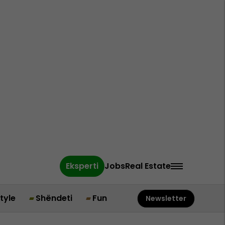
Eksperti
Jobs
Real Estate
style
Shëndeti
Fun
Newsletter