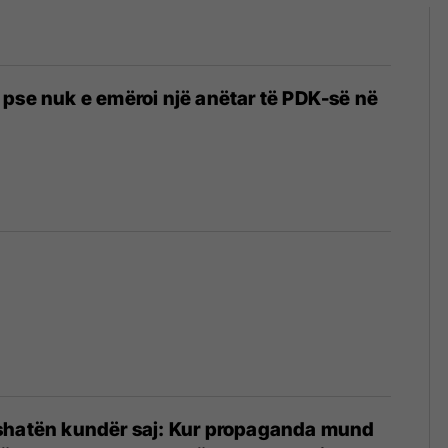
 pse nuk e emëroi një anëtar të PDK-së në
shatën kundër saj: Kur propaganda mund