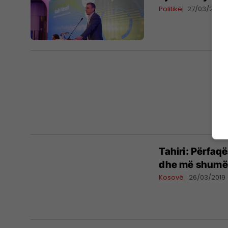
Politikë
27/03/2019
Tahiri: Përfaqë
dhe më shumë
Kosovë
26/03/2019