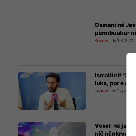
Osmani në Jav
përmbushur ni
Kosovë
15/03/2022
Ismaili në “Ja
luks, por e dr
Kosovë
16/12/2020
Veseli në javë
një nënkryetar