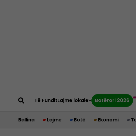
Të Fundit
Lajme lokale
Botërori 2026
Ballina
Lajme
Botë
Ekonomi
T