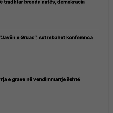
në tradhtar brenda natës, demokracia
k
“Javën e Gruas”, sot mbahet konferenca
rrja e grave në vendimmarrje është