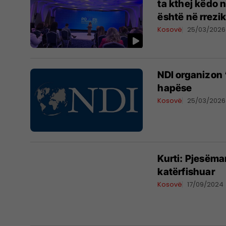
ta kthej këdo 
është në rrezi
Kosovë
25/03/2026
NDI organizon 
hapëse
Kosovë
25/03/2026
Kurti: Pjesëma
katërfishuar
Kosovë
17/09/2024