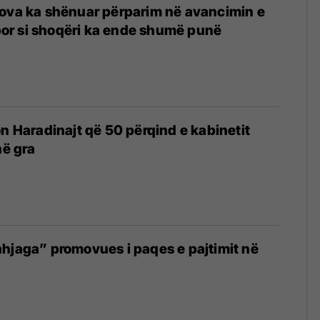
sova ka shënuar përparim në avancimin e
, por si shoqëri ka ende shumë punë
on Haradinajt që 50 përqind e kabinetit
në gra
hjaga” promovues i paqes e pajtimit në