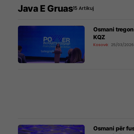
Java E Gruas
15 Artikuj
​Osmani tregon
KQZ
Kosovë
25/03/2026
Osmani për fu