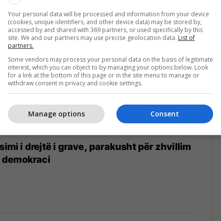
Your personal data will be processed and information from your device
(cookies, unique identifiers, and other device data) may be stored by,
accessed by and shared with 369 partners, or used specifically by this
site. We and our partners may use precise geolocation data.
List of
partners.
Some vendors may process your personal data on the basis of legitimate
interest, which you can object to by managing your options below. Look
for a link at the bottom of this page or in the site menu to manage or
withdraw consent in privacy and cookie settings.
Manage options
Consent
simi i drejtë i grave, parakusht për zhvillim
 demokraci