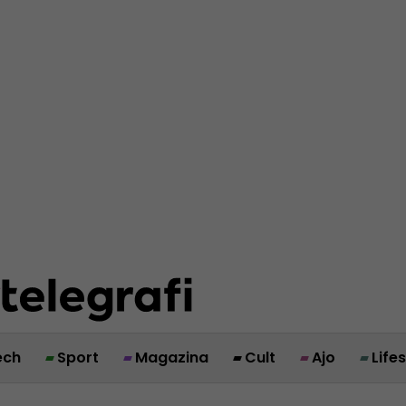
ech
Sport
Magazina
Cult
Ajo
Life