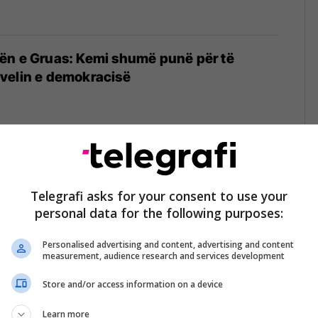
ën e Gruas: Kemi shumë punë për të
velin e demokracisë
vën e Gruas”: Barazia gjinore nuk është
ejtë esenciale për një shoqëri demokratike
Telegrafi asks for your consent to use your
personal data for the following purposes:
Personalised advertising and content, advertising and content
measurement, audience research and services development
Store and/or access information on a device
n e gruas: PDK në secilën degë do ta ketë
e grua
Learn more