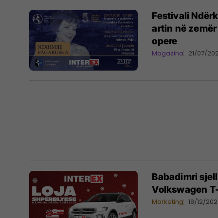
Festivali Ndër
artin në zemër
opere
Magazina
21/07/20
Babadimri sjel
Volkswagen T-
Marketing
18/12/20