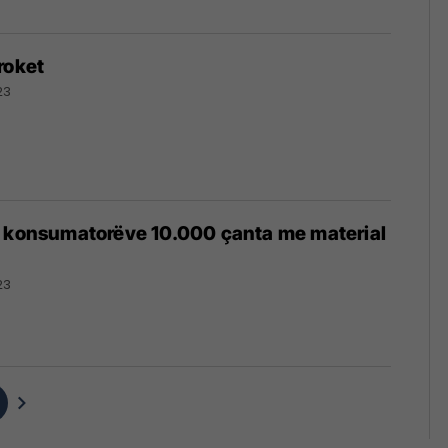
roket
23
n konsumatorëve 10.000 çanta me material
23