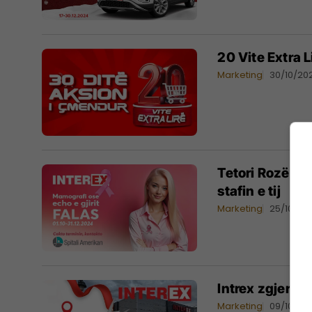
20 Vite Extra 
Marketing
30/10/20
Tetori Rozë, I
stafin e tij
Marketing
25/10/20
Intrex zgjeron 
Marketing
09/10/20