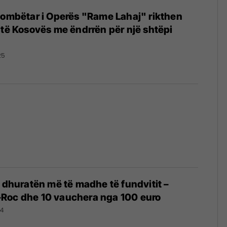
kombëtar i Operës "Rame Lahaj" rikthen
 të Kosovës me ëndrrën për një shtëpi
25
l dhuratën më të madhe të fundvitit –
Roc dhe 10 vauchera nga 100 euro
24