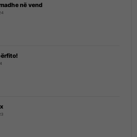
 e madhe në vend
24
përfito!
24
Ex
23