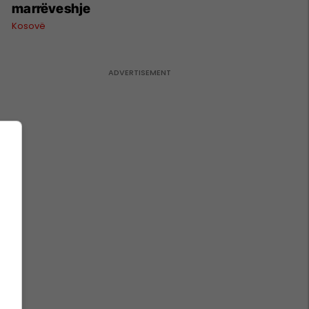
marrëveshje
Kosovë