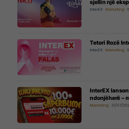
sjellin një ek
InterEX
Marketing
Teto
InterEX
Marketing
InterEX lanson
ndonjëherë – 
Marketing
21/07/20