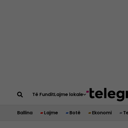
Të Fundit
Lajme lokale
Ballina
Lajme
Botë
Ekonomi
T