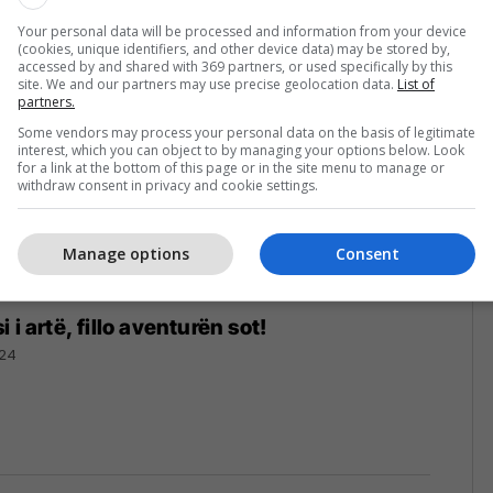
Your personal data will be processed and information from your device
(cookies, unique identifiers, and other device data) may be stored by,
accessed by and shared with 369 partners, or used specifically by this
site. We and our partners may use precise geolocation data.
List of
partners.
Some vendors may process your personal data on the basis of legitimate
interest, which you can object to by managing your options below. Look
for a link at the bottom of this page or in the site menu to manage or
withdraw consent in privacy and cookie settings.
Manage options
Consent
 i artë, fillo aventurën sot!
024