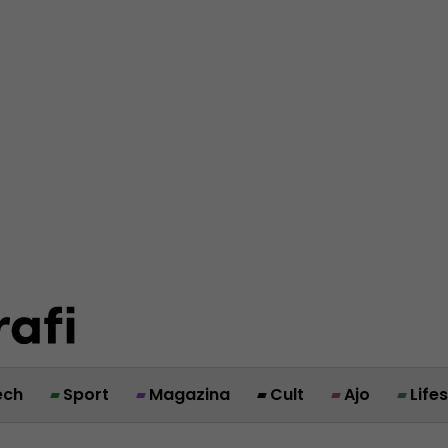
ech
Sport
Magazina
Cult
Ajo
Life