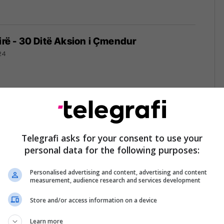
Lirë - 30 Ditë Aksion i Çmendur
24
nterex kontrolla falas për konsumatorët dhe
Telegrafi asks for your consent to use your
personal data for the following purposes:
24
Personalised advertising and content, advertising and content
measurement, audience research and services development
Store and/or access information on a device
rrjetin me pikën e 37 në Leposaviq!
24
Learn more