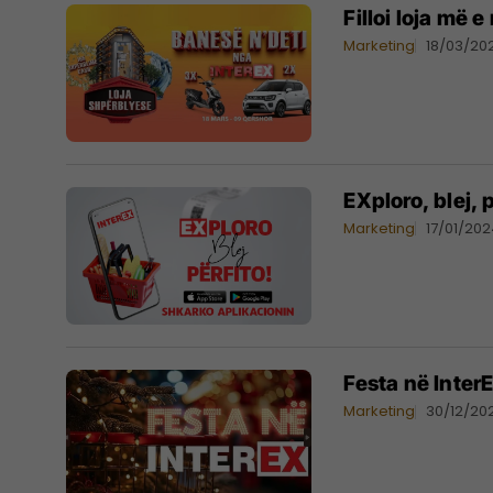
Filloi loja më
Marketing
18/03/20
EXploro, blej, 
Marketing
17/01/20
Festa në Inter
Marketing
30/12/20