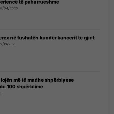
speriencë të paharrueshme
08/04/2026
ri Rozë Interex në fushatën kundër kancerit të gjirit
02/10/2025
 lojën më të madhe shpërblyese
mbi 100 shpërblime
25