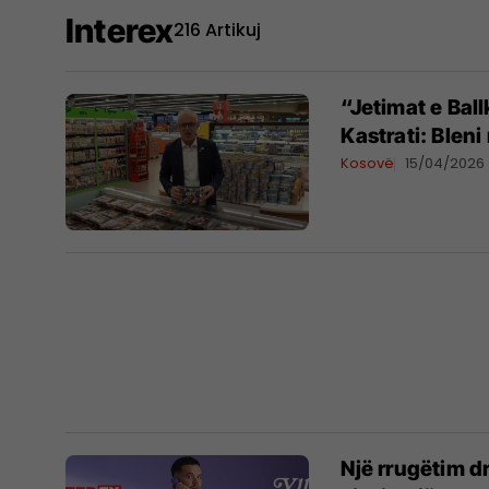
Interex
216 Artikuj
“Jetimat e Bal
Kastrati: Bleni
Kosovë
15/04/2026
Një rrugëtim d