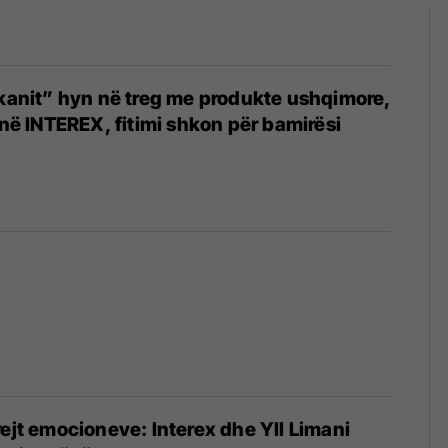
lkanit” hyn në treg me produkte ushqimore,
 në INTEREX, fitimi shkon për bamirësi
rejt emocioneve: Interex dhe Yll Limani