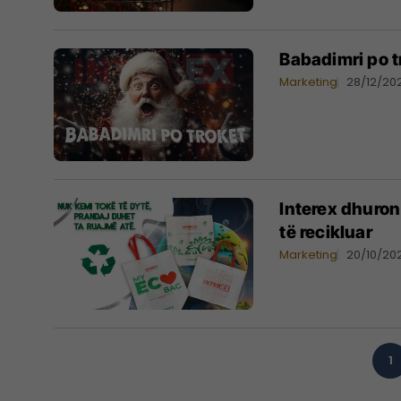
Babadimri po t
Marketing
28/12/20
Interex dhuro
të recikluar
Marketing
20/10/20
1