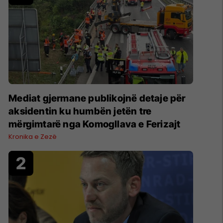
Mediat gjermane publikojnë detaje për
aksidentin ku humbën jetën tre
mërgimtarë nga Komogllava e Ferizajt
Kronika e Zezë