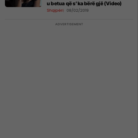
u betua që s’ka bërë gjë (Video)
Shqipëri
08/02/2019