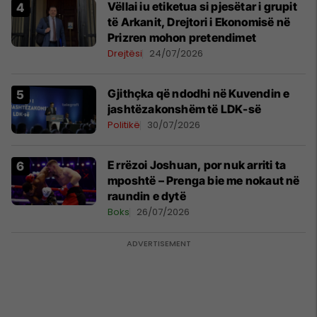
Vëllai iu etiketua si pjesëtar i grupit
të Arkanit, Drejtori i Ekonomisë në
Prizren mohon pretendimet
Drejtësi
24/07/2026
Gjithçka që ndodhi në Kuvendin e
jashtëzakonshëm të LDK-së
Politikë
30/07/2026
E rrëzoi Joshuan, por nuk arriti ta
mposhtë – Prenga bie me nokaut në
raundin e dytë
Boks
26/07/2026