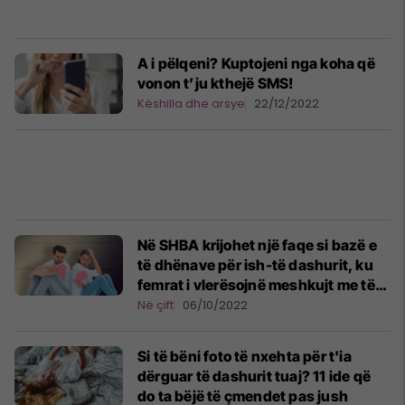
A i pëlqeni? Kuptojeni nga koha që
vonon t’ju kthejë SMS!
Këshilla dhe arsye
22/12/2022
Në SHBA krijohet një faqe si bazë e
të dhënave për ish-të dashurit, ku
femrat i vlerësojnë meshkujt me të
cilët kanë dalë
Në çift
06/10/2022
Si të bëni foto të nxehta për t'ia
dërguar të dashurit tuaj? 11 ide që
do ta bëjë të çmendet pas jush