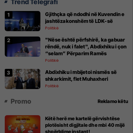
Trend Telegrafi
Gjithçka që ndodhi në Kuvendin e
jashtëzakonshëm të LDK-së
Politikë
"Nëse është përfshirë, ka gabuar
rëndë, nuk i falet", Abdixhiku i çon
“selam” Përparim Ramës
Politikë
Abdixhiku i mbijetoi nismës së
shkarkimit, flet Muhaxheri
Politikë
Promo
Reklamo këtu
Këtë herë me kartelë gërvishtëse
plotësisht digjitale dhe mbi 40 mijë
shpërblime instant!