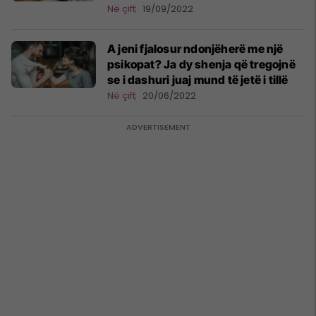
Në çift
19/09/2022
A jeni fjalosur ndonjëherë me një
psikopat? Ja dy shenja që tregojnë
se i dashuri juaj mund të jetë i tillë
Në çift
20/06/2022