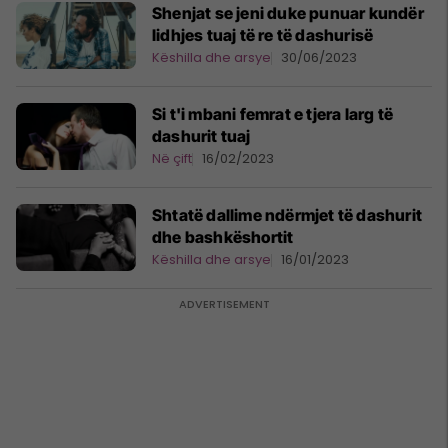
Shenjat se jeni duke punuar kundër
lidhjes tuaj të re të dashurisë
Këshilla dhe arsye
30/06/2023
Si t'i mbani femrat e tjera larg të
dashurit tuaj
Në çift
16/02/2023
Shtatë dallime ndërmjet të dashurit
dhe bashkëshortit
Këshilla dhe arsye
16/01/2023