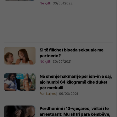
Në çift
30/05/2022
Si të fillohet biseda seksuale me
partnerin?
Në çift
30/07/2021
Në shenjë hakmarrje për ish-in e saj,
ajo humbi 64 kilogramë dhe duket
për mrekulli
Fun Lajme
09/03/2021
Përdhunimi i 13-vjeçares, vëllai i të
arrestuarit: Mu shtri para këmbëve,