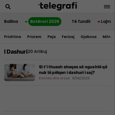
Ballina
Botërori 2026
Të fundit
Lajme
Prishtina
Prizreni
Peja
Ferizaj
Gjakova
Mitrov
I Dashuri
20 Artikuj
Si t’i thuash shoqes së ngushtë që
nuk të pëlqen i dashuri i saj?
Këshilla dhe arsye
11/09/2023