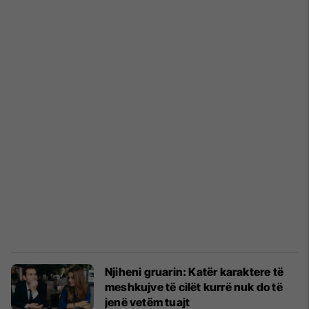
Njiheni gruarin: Katër karaktere të
meshkujve të cilët kurrë nuk do të
jenë vetëm tuajt