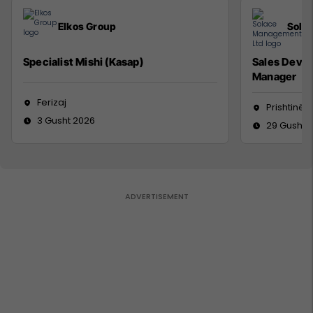
Elkos Group
Sola
Specialist Mishi (Kasap)
Sales Deve
Manager
Ferizaj
Prishtinë
3 Gusht 2026
29 Gusht 