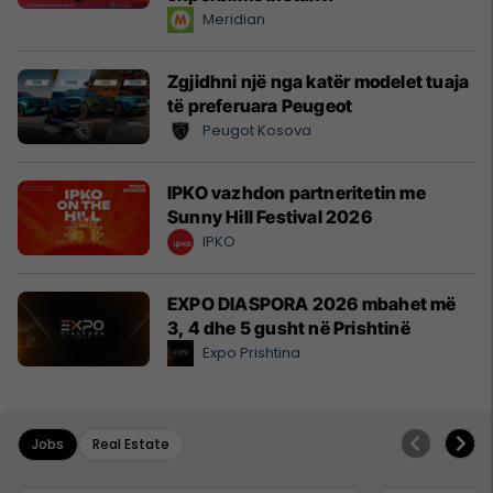
Meridian
Zgjidhni një nga katër modelet tuaja
të preferuara Peugeot
Peugot Kosova
IPKO vazhdon partneritetin me
Sunny Hill Festival 2026
IPKO
EXPO DIASPORA 2026 mbahet më
3, 4 dhe 5 gusht në Prishtinë
Expo Prishtina
Jobs
Real Estate