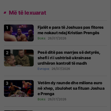
Më të lexuarat
Fjalët e para të Joshuas pas fitores
me nokaut ndaj Kristian Prengës
Boks
26/07/2026
Pesë ditë pas marrjes së detyrës,
shefi i ri i ushtrisë ukrainase
urdhëron kontroll të madh
Evropa
26/07/2026
Vetëm dy raunde dhe miliona euro
në xhep, zbulohet sa fituan Joshua
e Prenga
Boks
26/07/2026