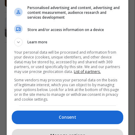
Shqipëri
01/03/2018
Personalised advertising and content, advertising and
content measurement, audience research and
services development
Largoje të dashurin që nuk premton
Në çift
11/02/2018
Store and/or access information on a device
Learn more
Your personal data will be processed and information from
1
your device (cookies, unique identifiers, and other device
data) may be stored by, accessed by and shared with 369
partners, or used specifically by this site. We and our partners
may use precise geolocation data.
List of partners.
Some vendors may process your personal data on the basis
of legitimate interest, which you can object to by managing
your options below. Look for a link at the bottom of this page
or in the site menu to manage or withdraw consent in privacy
and cookie settings.
Consent