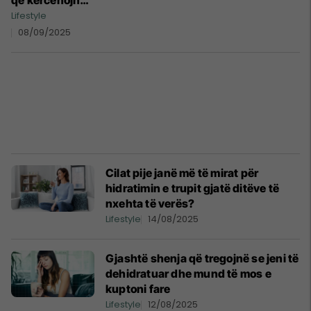
që kërcënojnë
jetën, si ta
Lifestyle
kuptoni që po
08/09/2025
pini shumë ujë
Cilat pije janë më të mirat për
hidratimin e trupit gjatë ditëve të
nxehta të verës?
Lifestyle
14/08/2025
Gjashtë shenja që tregojnë se jeni të
dehidratuar dhe mund të mos e
kuptoni fare
Lifestyle
12/08/2025