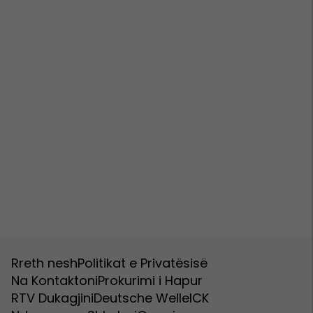
Rreth nesh
Politikat e Privatësisë
Na Kontaktoni
Prokurimi i Hapur
RTV Dukagjini
Deutsche Welle
ICK