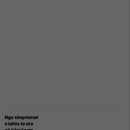
Nga simptomat
e lehta te ato