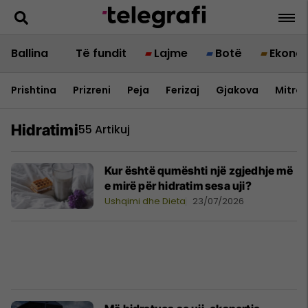
Ballina
Të fundit
Lajme
Botë
Ekono
Prishtina
Prizreni
Peja
Ferizaj
Gjakova
Mitrov
Hidratimi
55 Artikuj
Kur është qumështi një zgjedhje më
e mirë për hidratim sesa uji?
Ushqimi dhe Dieta
23/07/2026