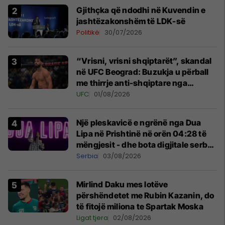
Gjithçka që ndodhi në Kuvendin e
jashtëzakonshëm të LDK-së
Politikë
30/07/2026
“Vrisni, vrisni shqiptarët”, skandal
në UFC Beograd: Buzukja u përball
me thirrje anti-shqiptare nga
tribunat
UFC
01/08/2026
Një pleskavicë e ngrënë nga Dua
Lipa në Prishtinë në orën 04:28 të
mëngjesit - dhe bota digjitale serbe
shpall gjendjen e luftës
Serbia
03/08/2026
Mirlind Daku mes lotëve
përshëndetet me Rubin Kazanin, do
të fitojë miliona te Spartak Moska
Ligat tjera
02/08/2026