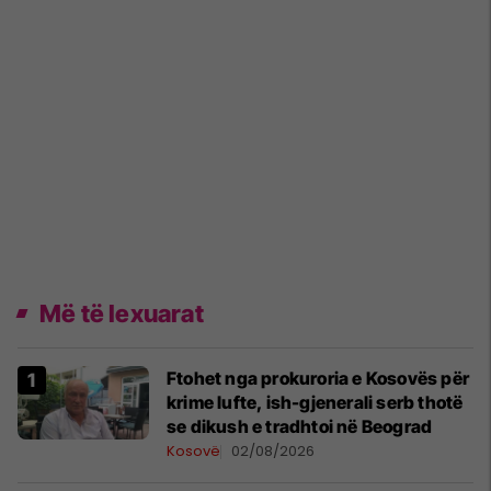
Më të lexuarat
Ftohet nga prokuroria e Kosovës për
krime lufte, ish-gjenerali serb thotë
se dikush e tradhtoi në Beograd
Kosovë
02/08/2026