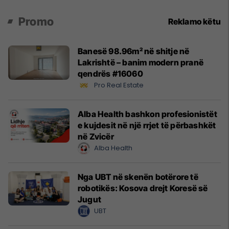
Promo
Reklamo këtu
Banesë 98.96m² në shitje në
Lakrishtë – banim modern pranë
qendrës #16060
Pro Real Estate
Alba Health bashkon profesionistët
e kujdesit në një rrjet të përbashkët
në Zvicër
Alba Health
Nga UBT në skenën botërore të
robotikës: Kosova drejt Koresë së
Jugut
UBT