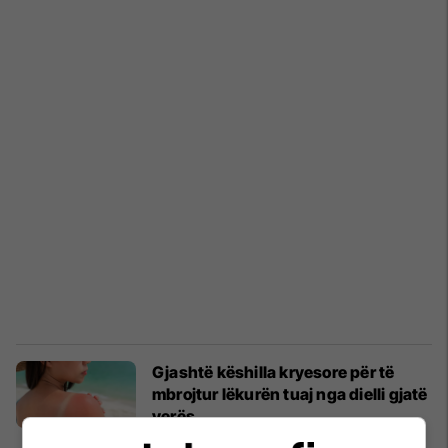
Gjashtë këshilla kryesore për të
mbrojtur lëkurën tuaj nga dielli gjatë
verës
Lifestyle
12/06/2025