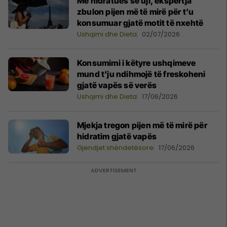
Më hidratues se uji, ekspertja
zbulon pijen më të mirë për t’u
konsumuar gjatë motit të nxehtë
Ushqimi dhe Dieta
02/07/2026
Konsumimi i këtyre ushqimeve
mund t'ju ndihmojë të freskoheni
gjatë vapës së verës
Ushqimi dhe Dieta
17/06/2026
Mjekja tregon pijen më të mirë për
hidratim gjatë vapës
Gjendjet shëndetësore
17/06/2026