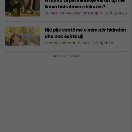
A mund ta përmirësojë vërtet uji me
limon hidratimin e lëkurës?
Kujdesi për lëkurën dhe trupin
27/02/2026
Një pije është më e mira për hidratim
dhe nuk është uji
Gjendjet shëndetësore
27/01/2026