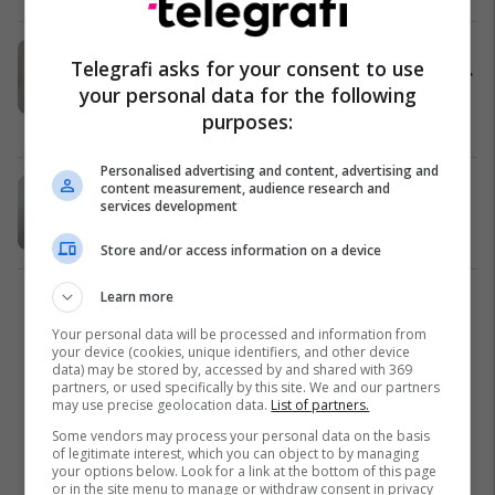
Njerëzit po shtojnë gjithnjë e më
Telegrafi asks for your consent to use
shumë kripë në ujë, duke shpresuar
your personal data for the following
për hidratim më të mirë: A ka kuptim
purposes:
kjo?
Nutricion
23/03/2025
Personalised advertising and content, advertising and
Mjekët ndajnë truket efektive për të
content measurement, audience research and
services development
rritur marrjen e lëngjeve gjatë ditës
Lifestyle
18/03/2025
Store and/or access information on a device
Learn more
1
Your personal data will be processed and information from
your device (cookies, unique identifiers, and other device
data) may be stored by, accessed by and shared with 369
partners, or used specifically by this site. We and our partners
may use precise geolocation data.
List of partners.
Some vendors may process your personal data on the basis
of legitimate interest, which you can object to by managing
your options below. Look for a link at the bottom of this page
or in the site menu to manage or withdraw consent in privacy