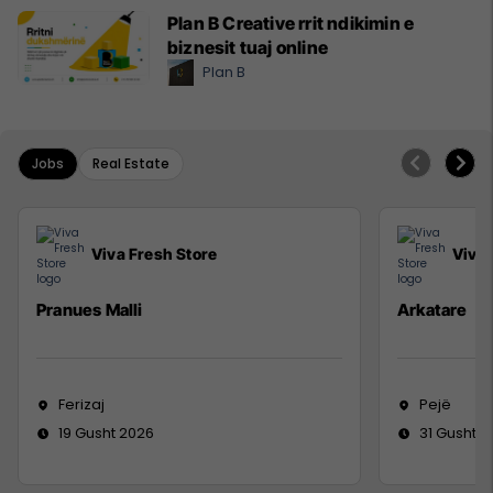
Plan B Creative rrit ndikimin e
biznesit tuaj online
Plan B
Jobs
Real Estate
Viva Fresh Store
Viva 
Pranues Malli
Arkatare
Ferizaj
Pejë
19 Gusht 2026
31 Gusht 2