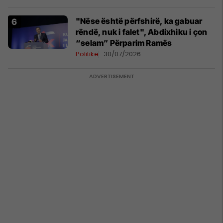
"Nëse është përfshirë, ka gabuar
rëndë, nuk i falet", Abdixhiku i çon
“selam” Përparim Ramës
Politikë
30/07/2026