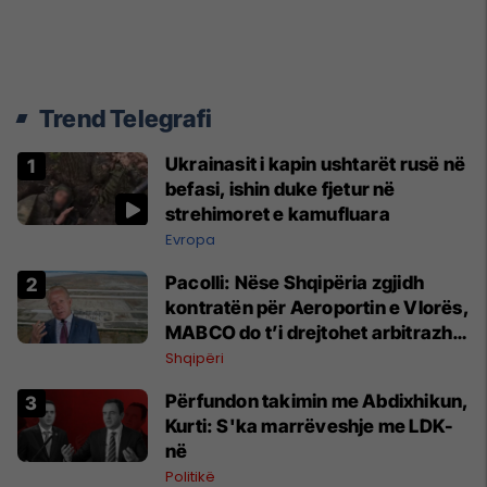
Trend Telegrafi
Ukrainasit i kapin ushtarët rusë në
befasi, ishin duke fjetur në
strehimoret e kamufluara
Evropa
Pacolli: Nëse Shqipëria zgjidh
kontratën për Aeroportin e Vlorës,
MABCO do t’i drejtohet arbitrazhit
ndërkombëtar
Shqipëri
Përfundon takimin me Abdixhikun,
Kurti: S'ka marrëveshje me LDK-
në
Politikë