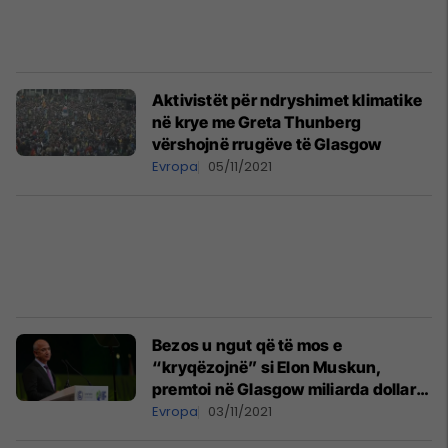
Aktivistët për ndryshimet klimatike
në krye me Greta Thunberg
vërshojnë rrugëve të Glasgow
Evropa
05/11/2021
Bezos u ngut që të mos e
“kryqëzojnë” si Elon Muskun,
premtoi në Glasgow miliarda dollarë
për pyllëzimin e Afrikës!
Evropa
03/11/2021