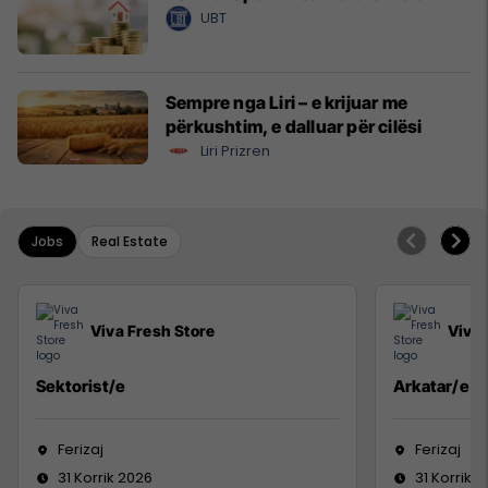
UBT
Sempre nga Liri – e krijuar me
përkushtim, e dalluar për cilësi
Liri Prizren
Jobs
Real Estate
Viva Fresh Store
Viva 
Sektorist/e
Arkatar/e
Ferizaj
Ferizaj
31 Korrik 2026
31 Korrik 