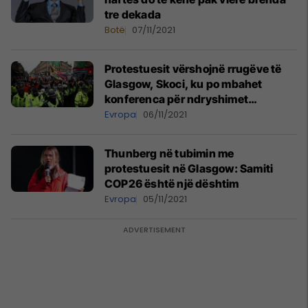
tre dekada
Botë
07/11/2021
Protestuesit vërshojnë rrugëve të
Glasgow, Skoci, ku po mbahet
konferenca për ndryshimet
klimatike COP26
Evropa
06/11/2021
Thunberg në tubimin me
protestuesit në Glasgow: Samiti
COP26 është një dështim
Evropa
05/11/2021