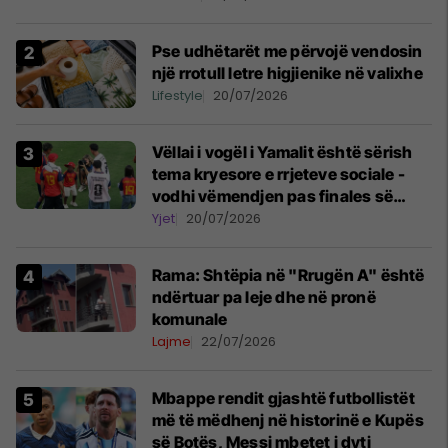
Pse udhëtarët me përvojë vendosin
një rrotull letre higjienike në valixhe
Lifestyle
20/07/2026
Vëllai i vogël i Yamalit është sërish
tema kryesore e rrjeteve sociale -
vodhi vëmendjen pas finales së
Kupës së Botës
Yjet
20/07/2026
Rama: Shtëpia në "Rrugën A" është
ndërtuar pa leje dhe në pronë
komunale
Lajme
22/07/2026
Mbappe rendit gjashtë futbollistët
më të mëdhenj në historinë e Kupës
së Botës, Messi mbetet i dyti