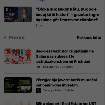
“Diçka nuk shkon këtu, nuk po e
besoj këtë histori” - gazetari ngre
dyshime për fitoren me rikthim të
Joshuas
Boks
Promo
Reklamo këtu
BookFest vazhdon rrugëtimin në
Gjilan pas suksesit të
jashtëzakonshëm në Prishtinë
Dukagjini Bookstore
Përzgjedhja javore: katër mundësi
për banim dhe investim
Telegrafi Real Estate
Bëhu ekspert i Real Estate me UBT