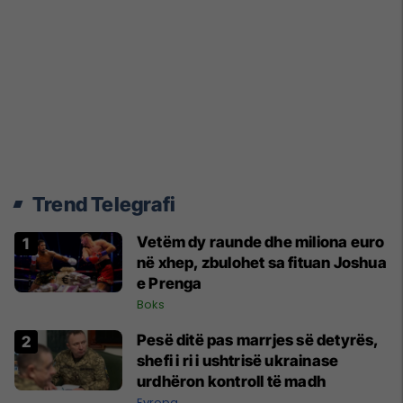
Trend Telegrafi
Vetëm dy raunde dhe miliona euro
në xhep, zbulohet sa fituan Joshua
e Prenga
Boks
Pesë ditë pas marrjes së detyrës,
shefi i ri i ushtrisë ukrainase
urdhëron kontroll të madh
Evropa