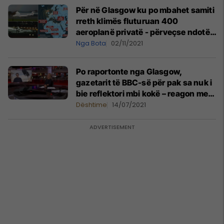
Për në Glasgow ku po mbahet samiti
rreth klimës fluturuan 400
aeroplanë privatë - përveçse ndotën
ambientin, ata shkaktuan edhe një
Nga Bota
02/11/2021
lloj kaosi
Po raportonte nga Glasgow,
gazetarit të BBC-së për pak sa nuk i
bie reflektori mbi kokë – reagon me
kohë duke e kapur me dorë
Dështime
14/07/2021