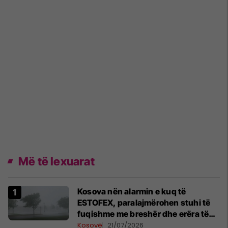
Më të lexuarat
Kosova nën alarmin e kuq të
ESTOFEX, paralajmërohen stuhi të
fuqishme me breshër dhe erëra të
forta
Kosovë
21/07/2026