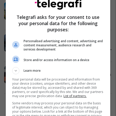
Qyteti më i mirë në botë për të
punuar nga shtëpia është
Telegrafi asks for your consent to use
Melbourne, publikohet lista e
dhjetëshes – sa kushton të jetosh
Botë
05/07/2021
your personal data for the following
në San Francisco?
purposes:
UEFA po mendon t'ia marrë të
Personalised advertising and content, advertising and
drejtën e organizimit të ndeshjeve
content measurement, audience research and
tri qyteteve të mëdha evropiane për
services development
Euro 2021
Ndërkombëtare
04/03/2021
Store and/or access information on a device
Sulmi me thikë në Skoci ka lënë të
Learn more
plagosur gjashtë persona, përfshirë
Your personal data will be processed and information from
një oficer
your device (cookies, unique identifiers, and other device
Nga Bota
26/06/2020
data) may be stored by, accessed by and shared with 369
partners, or used specifically by this site. We and our partners
may use precise geolocation data.
List of partners.
1
Some vendors may process your personal data on the basis
of legitimate interest, which you can object to by managing
your options below. Look for a link at the bottom of this page
or in the site menu to manage or withdraw consent in privacy