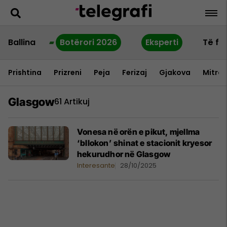
Ballina
Botërori 2026
Eksperti
Të fu
Prishtina
Prizreni
Peja
Ferizaj
Gjakova
Mitrov
Glasgow
61 Artikuj
Vonesa në orën e pikut, mjellma
‘bllokon’ shinat e stacionit kryesor
hekurudhor në Glasgow
Interesante
28/10/2025