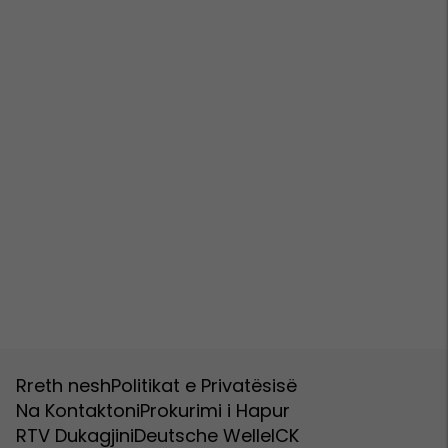
Rreth nesh
Politikat e Privatësisë
Na Kontaktoni
Prokurimi i Hapur
RTV Dukagjini
Deutsche Welle
ICK