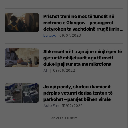
Prishet treni në mes të tunelit në
metronë e Glasgow – pasagjerët
detyrohen ta vazhdojnë rrugëtimin
në këmbë
Evropa
09/07/2023
Shkencëtarët trajnojnë minjtë për të
gjetur të mbijetuarit nga tërmeti
duke i pajisur ata me mikrofona
AI
03/06/2022
Jo një por dy, shoferi i kamionit
përplas veturat derisa tenton të
parkohet – pamjet bëhen virale
Auto Fun
15/02/2022