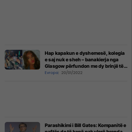
Hap kapakun e dyshemesë, kolegia
e saj nuk e sheh – banakierja nga
Glasgow përfundon me dy brinjë të
thyer
Evropa
20/01/2022
Parashikimi i Bill Gates: Kompanitë e
naftës do të kenë pak vlerë brenda