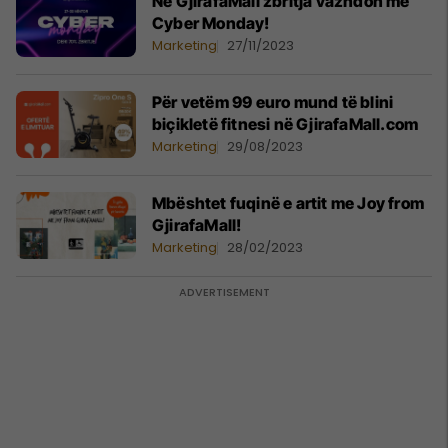
Në GjirafaMall zbritja vazhdon me
Cyber Monday!
Marketing
27/11/2023
Për vetëm 99 euro mund të blini
biçikletë fitnesi në GjirafaMall.com
Marketing
29/08/2023
Mbështet fuqinë e artit me Joy from
GjirafaMall!
Marketing
28/02/2023