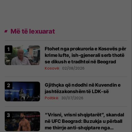
Më të lexuarat
Ftohet nga prokuroria e Kosovës për
krime lufte, ish-gjenerali serb thotë
se dikush e tradhtoi në Beograd
Kosovë
02/08/2026
Gjithçka që ndodhi në Kuvendin e
jashtëzakonshëm të LDK-së
Politikë
30/07/2026
“Vrisni, vrisni shqiptarët”, skandal
në UFC Beograd: Buzukja u përball
me thirrje anti-shqiptare nga