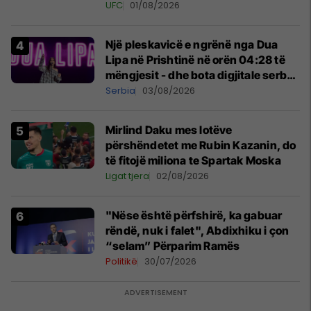
tribunat
UFC
01/08/2026
Një pleskavicë e ngrënë nga Dua
Lipa në Prishtinë në orën 04:28 të
mëngjesit - dhe bota digjitale serbe
shpall gjendjen e luftës
Serbia
03/08/2026
Mirlind Daku mes lotëve
përshëndetet me Rubin Kazanin, do
të fitojë miliona te Spartak Moska
Ligat tjera
02/08/2026
"Nëse është përfshirë, ka gabuar
rëndë, nuk i falet", Abdixhiku i çon
“selam” Përparim Ramës
Politikë
30/07/2026