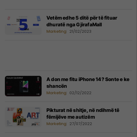
Vetëm edhe 5 ditë për të fituar
dhuratë nga GjirafaMall
Marketing
21/02/2023
A don me fitu iPhone 14? Sonte e ke
shancën
Marketing
02/12/2022
Pikturat në shitje, në ndihmë të
fëmijëve me autizëm
Marketing
27/07/2022