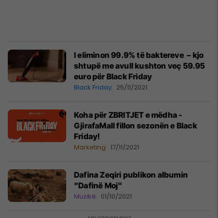
I eliminon 99.9% të baktereve – kjo
shtupë me avull kushton veç 59.95
euro për Black Friday
Black Friday
25/11/2021
Koha për ZBRITJET e mëdha -
GjirafaMall fillon sezonën e Black
Friday!
Marketing
17/11/2021
Dafina Zeqiri publikon albumin
"Dafinë Moj"
Muzikë
01/10/2021