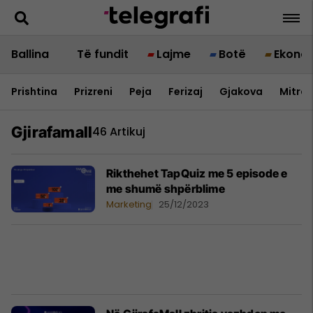
Ballina
Të fundit
Lajme
Botë
Ekono
Prishtina
Prizreni
Peja
Ferizaj
Gjakova
Mitrov
Gjirafamall
46 Artikuj
Rikthehet TapQuiz me 5 episode e
me shumë shpërblime
Marketing
25/12/2023