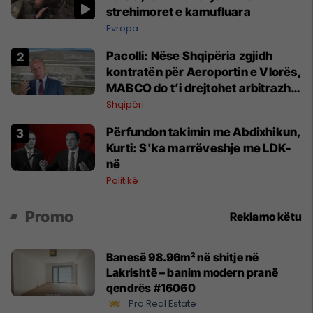
strehimoret e kamufluara
Evropa
Pacolli: Nëse Shqipëria zgjidh
kontratën për Aeroportin e Vlorës,
MABCO do t’i drejtohet arbitrazhit
ndërkombëtar
Shqipëri
Përfundon takimin me Abdixhikun,
Kurti: S'ka marrëveshje me LDK-
në
Politikë
Promo
Reklamo këtu
Banesë 98.96m² në shitje në
Lakrishtë – banim modern pranë
qendrës #16060
Pro Real Estate