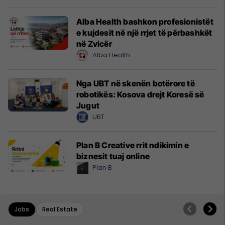
Alba Health bashkon profesionistët
e kujdesit në një rrjet të përbashkët
në Zvicër
Alba Health
Nga UBT në skenën botërore të
robotikës: Kosova drejt Koresë së
Jugut
UBT
Plan B Creative rrit ndikimin e
biznesit tuaj online
Plan B
Jobs
Real Estate