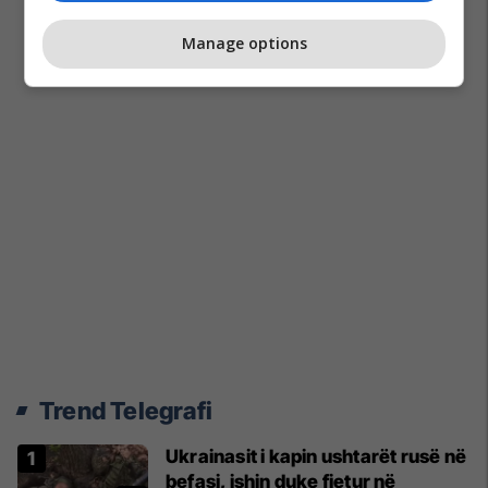
Manage options
Trend Telegrafi
Ukrainasit i kapin ushtarët rusë në
befasi, ishin duke fjetur në