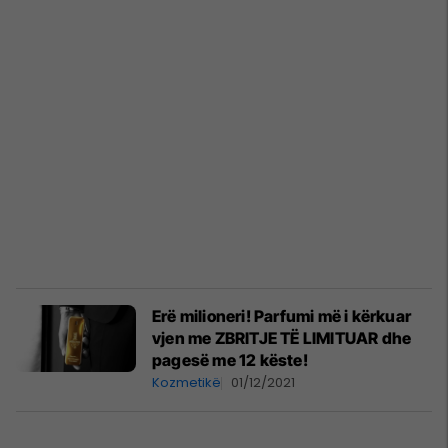
Erë milioneri! Parfumi më i kërkuar
vjen me ZBRITJE TË LIMITUAR dhe
pagesë me 12 këste!
Kozmetikë
01/12/2021