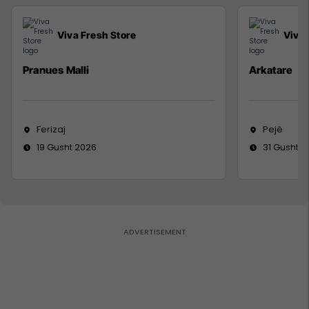
Viva Fresh Store
Viva 
Pranues Malli
Arkatare
Ferizaj
Pejë
19 Gusht 2026
31 Gusht 2