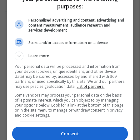
produktet Zipro!
purposes:
Marketing
08/07/2021
Personalised advertising and content, advertising and
content measurement, audience research and
services development
1
Store and/or access information on a device
Learn more
Your personal data will be processed and information from
your device (cookies, unique identifiers, and other device
data) may be stored by, accessed by and shared with 369
partners, or used specifically by this site. We and our partners
may use precise geolocation data.
List of partners.
Some vendors may process your personal data on the basis
of legitimate interest, which you can object to by managing
your options below. Look for a link at the bottom of this page
or in the site menu to manage or withdraw consent in privacy
and cookie settings.
Consent