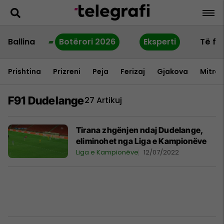
Ballina
Botërori 2026
Eksperti
Të fu
Prishtina
Prizreni
Peja
Ferizaj
Gjakova
Mitrov
F91 Dudelange
27 Artikuj
Tirana zhgënjen ndaj Dudelange,
eliminohet nga Liga e Kampionëve
Liga e Kampionëve
12/07/2022