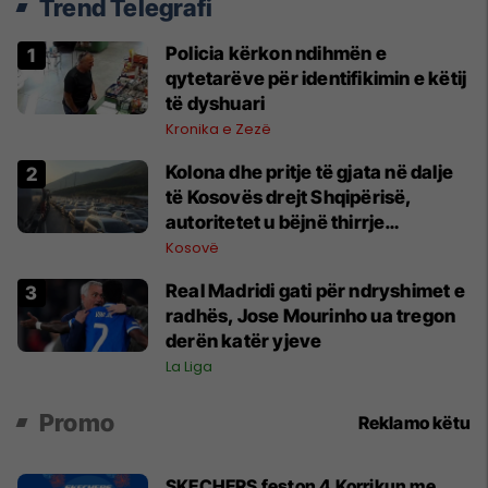
Trend Telegrafi
Policia kërkon ndihmën e
qytetarëve për identifikimin e këtij
të dyshuari
Kronika e Zezë
Kolona dhe pritje të gjata në dalje
të Kosovës drejt Shqipërisë,
autoritetet u bëjnë thirrje
qytetarëve të shfrytëzojnë pika të
Kosovë
tjera kufitare
Real Madridi gati për ndryshimet e
radhës, Jose Mourinho ua tregon
derën katër yjeve
La Liga
Promo
Reklamo këtu
SKECHERS feston 4 Korrikun me