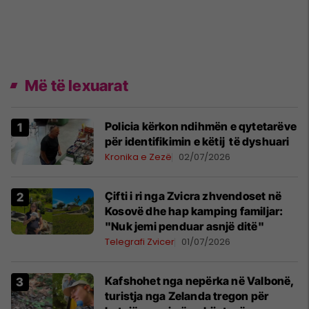
Më të lexuarat
Policia kërkon ndihmën e qytetarëve
për identifikimin e këtij të dyshuari
Kronika e Zezë
02/07/2026
Çifti i ri nga Zvicra zhvendoset në
Kosovë dhe hap kamping familjar:
"Nuk jemi penduar asnjë ditë"
Telegrafi Zvicer
01/07/2026
Kafshohet nga nepërka në Valbonë,
turistja nga Zelanda tregon për