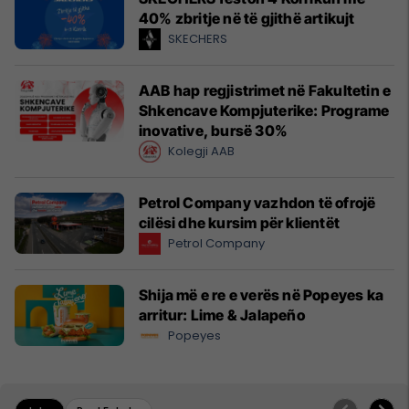
40% zbritje në të gjithë artikujt
SKECHERS
AAB hap regjistrimet në Fakultetin e
Shkencave Kompjuterike: Programe
inovative, bursë 30%
Kolegji AAB
Petrol Company vazhdon të ofrojë
cilësi dhe kursim për klientët
Petrol Company
Shija më e re e verës në Popeyes ka
arritur: Lime & Jalapeño
Popeyes