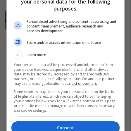
your personal data for the following
purposes:
Milani do ta ndryshojë thuajse të
gjithë formacionin për ndeshjen e
Personalised advertising and content, advertising and
Ligës së Evropës
content measurement, audience research and
services development
Liga e Evropës
19/09/2018
Store and/or access information on a device
1
Learn more
Your personal data will be processed and information from
your device (cookies, unique identifiers, and other device
data) may be stored by, accessed by and shared with 369
partners, or used specifically by this site. We and our partners
may use precise geolocation data.
List of partners.
Some vendors may process your personal data on the basis
of legitimate interest, which you can object to by managing
your options below. Look for a link at the bottom of this page
or in the site menu to manage or withdraw consent in privacy
and cookie settings.
Consent