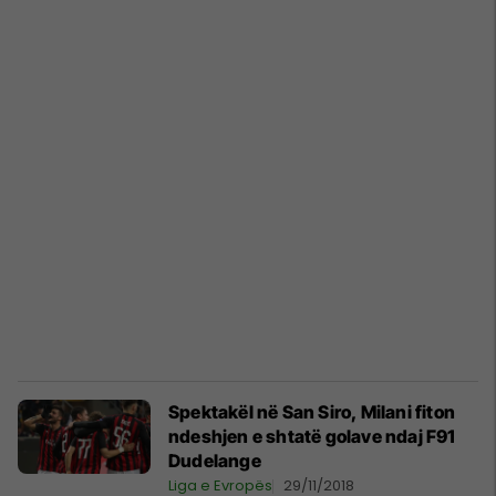
Spektakël në San Siro, Milani fiton
ndeshjen e shtatë golave ndaj F91
Dudelange
Liga e Evropës
29/11/2018