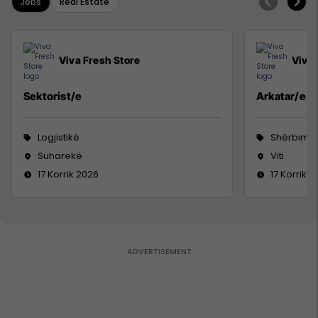
Jobs
Real Estate
Viva Fresh Store
Viva 
Sektorist/e
Arkatar/e
Logjistikë
Shërbime 
Suharekë
Viti
17 Korrik 2026
17 Korrik 