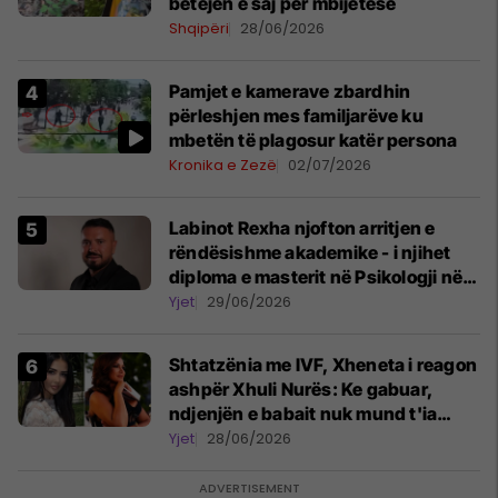
betejën e saj për mbijetesë
Shqipëri
28/06/2026
Pamjet e kamerave zbardhin
përleshjen mes familjarëve ku
mbetën të plagosur katër persona
Kronika e Zezë
02/07/2026
Labinot Rexha njofton arritjen e
rëndësishme akademike - i njihet
diploma e masterit në Psikologji në
Zvicër
Yjet
29/06/2026
Shtatzënia me IVF, Xheneta i reagon
ashpër Xhuli Nurës: Ke gabuar,
ndjenjën e babait nuk mund t'ia
plotësosh kurrë
Yjet
28/06/2026