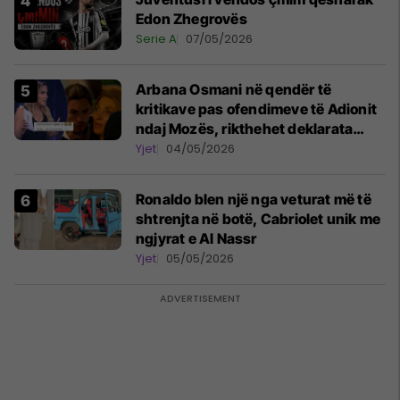
Edon Zhegrovës
Serie A
07/05/2026
Arbana Osmani në qendër të
kritikave pas ofendimeve të Adionit
ndaj Mozës, rikthehet deklarata
‘Është emision tjetër ai’
Yjet
04/05/2026
Ronaldo blen një nga veturat më të
shtrenjta në botë, Cabriolet unik me
ngjyrat e Al Nassr
Yjet
05/05/2026