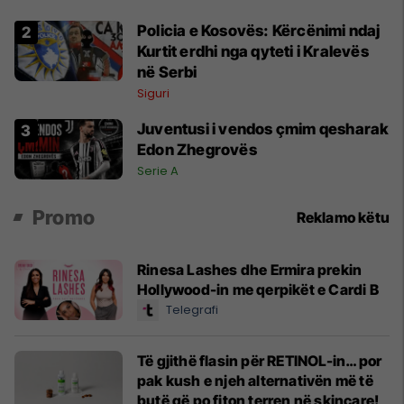
Policia e Kosovës: Kërcënimi ndaj
Kurtit erdhi nga qyteti i Kralevës
në Serbi
Siguri
Juventusi i vendos çmim qesharak
Edon Zhegrovës
Serie A
Promo
Reklamo këtu
Rinesa Lashes dhe Ermira prekin
Hollywood-in me qerpikët e Cardi B
Telegrafi
Të gjithë flasin për RETINOL-in… por
pak kush e njeh alternativën më të
butë që po fiton terren në skincare!