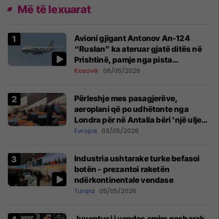
Më të lexuarat
Avioni gjigant Antonov An-124
“Ruslan” ka ateruar gjatë ditës në
Prishtinë, pamje nga pista
publikohen edhe në rrjete sociale
Kosovë
06/05/2026
Përleshje mes pasagjerëve,
aeroplani që po udhëtonte nga
Londra për në Antalia bëri 'një ulje
emergjente' në Prishtinë
Evropa
03/05/2026
Industria ushtarake turke befasoi
botën - prezantoi raketën
ndërkontinentale vendase
Turqia
05/05/2026
Juventusi i vendos çmim qesharak