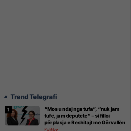
Trend Telegrafi
“Mos u ndaj nga tufa”, “nuk jam
tufë, jam deputete” – si filloi
përplasja e Reshitajt me Gërvallën
Politikë