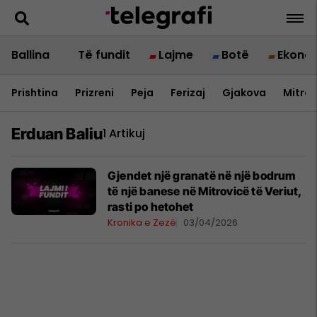
Ballina
Të fundit
Lajme
Botë
Ekono
Prishtina
Prizreni
Peja
Ferizaj
Gjakova
Mitrov
Erduan Baliu
1 Artikuj
Gjendet një granatë në një bodrum
të një banese në Mitrovicë të Veriut,
rasti po hetohet
Kronika e Zezë
03/04/2026