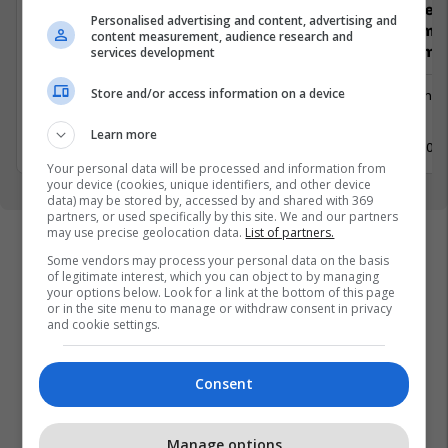
Koordinator i Projekteve HoReCa
Staf profesi
Personalised advertising and content, advertising and
brendshme (
content measurement, audience research and
Menaxhim)
services development
Menaxhment
Store and/or access information on a device
Menaxhm
Pejë
Pejë
11 Maj 2026
Learn more
11 Maj 202
Your personal data will be processed and information from
your device (cookies, unique identifiers, and other device
data) may be stored by, accessed by and shared with 369
partners, or used specifically by this site. We and our partners
may use precise geolocation data.
List of partners.
Some vendors may process your personal data on the basis
of legitimate interest, which you can object to by managing
your options below. Look for a link at the bottom of this page
or in the site menu to manage or withdraw consent in privacy
and cookie settings.
Consent
Manage options