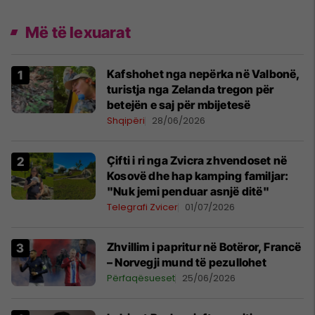
Më të lexuarat
Kafshohet nga nepërka në Valbonë,
turistja nga Zelanda tregon për
betejën e saj për mbijetesë
Shqipëri
28/06/2026
Çifti i ri nga Zvicra zhvendoset në
Kosovë dhe hap kamping familjar:
"Nuk jemi penduar asnjë ditë"
Telegrafi Zvicer
01/07/2026
Zhvillim i papritur në Botëror, Francë
– Norvegji mund të pezullohet
Përfaqësueset
25/06/2026