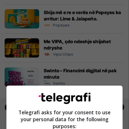
Shija më e re e verës në Popeyes ka
arritur: Lime & Jalapeño.
Popeyes
Me VIPA, çdo ndeshje shijohet
ndryshe
Vipa Chips
Swinto – Financimi digjital në pak
minuta
Swinto
Jobs
Real Estate
Telegrafi asks for your consent to use
your personal data for the following
purposes: