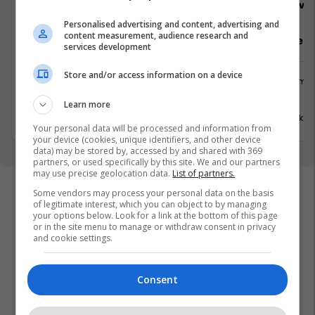
Viva Fresh Store
Viva 
Personalised advertising and content, advertising and
content measurement, audience research and
Sektorist/e
Arkatar/e
services development
Store and/or access information on a device
Logjistikë
Shërbime 
Suharekë
Viti
Learn more
17 Korrik 2026
17 Korrik 
Your personal data will be processed and information from
your device (cookies, unique identifiers, and other device
data) may be stored by, accessed by and shared with 369
partners, or used specifically by this site. We and our partners
may use precise geolocation data.
List of partners.
Some vendors may process your personal data on the basis
of legitimate interest, which you can object to by managing
your options below. Look for a link at the bottom of this page
or in the site menu to manage or withdraw consent in privacy
and cookie settings.
Consent