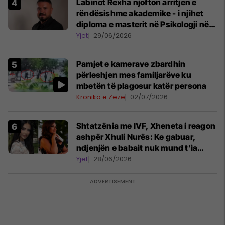
Labinot Rexha njofton arritjen e
rëndësishme akademike - i njihet
diploma e masterit në Psikologji në
Zvicër
Yjet
29/06/2026
Pamjet e kamerave zbardhin
përleshjen mes familjarëve ku
mbetën të plagosur katër persona
Kronika e Zezë
02/07/2026
Shtatzënia me IVF, Xheneta i reagon
ashpër Xhuli Nurës: Ke gabuar,
ndjenjën e babait nuk mund t'ia
plotësosh kurrë
Yjet
28/06/2026