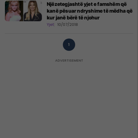
Njëzetegjashtë yjet e famshëm që
kanë pësuar ndryshime të mëdha që
kur janë bërë të njohur
Yjet
10/07/2018
1