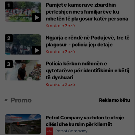
Pamjet e kamerave zbardhin
përleshjen mes familjarëve ku
mbetën të plagosur katër persona
Kronika e Zezë
Ngjarja e rëndë në Podujevë, tre të
plagosur - policia jep detaje
Kronika e Zezë
Policia kërkon ndihmën e
qytetarëve për identifikimin e këtij
të dyshuari
Kronika e Zezë
Promo
Reklamo këtu
Petrol Company vazhdon të ofrojë
cilësi dhe kursim për klientët
Petrol Company