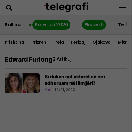
Ballina
Botërori 2026
Eksperti
Të fu
Prishtina
Prizreni
Peja
Ferizaj
Gjakova
Mitrov
Edward Furlong
2 Artikuj
Si duken sot aktorët që ne i
adhuruam në fëmijëri?
Yjet
14/01/2020