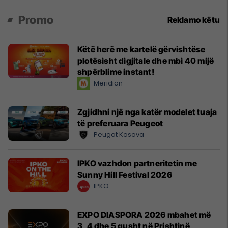
Promo
Reklamo këtu
Këtë herë me kartelë gërvishtëse
plotësisht digjitale dhe mbi 40 mijë
shpërblime instant!
Meridian
Zgjidhni një nga katër modelet tuaja
të preferuara Peugeot
Peugot Kosova
IPKO vazhdon partneritetin me
Sunny Hill Festival 2026
IPKO
EXPO DIASPORA 2026 mbahet më
3, 4 dhe 5 gusht në Prishtinë