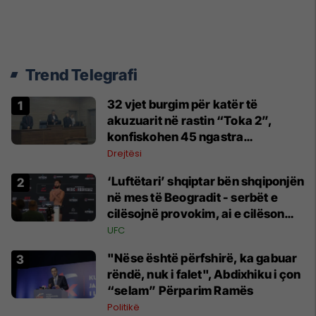
Trend Telegrafi
32 vjet burgim për katër të
akuzuarit në rastin “Toka 2”,
konfiskohen 45 ngastra
kadastrale
Drejtësi
‘Luftëtari’ shqiptar bën shqiponjën
në mes të Beogradit - serbët e
cilësojnë provokim, ai e cilëson
simbol të identitetit
UFC
"Nëse është përfshirë, ka gabuar
rëndë, nuk i falet", Abdixhiku i çon
“selam” Përparim Ramës
Politikë