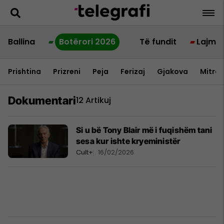
Ballina
Botërori 2026
Të fundit
Lajme
Prishtina
Prizreni
Peja
Ferizaj
Gjakova
Mitrov
Dokumentari
12 Artikuj
Si u bë Tony Blair më i fuqishëm tani
sesa kur ishte kryeministër
Cult+
16/02/2026