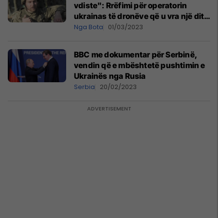
vdiste": Rrëfimi për operatorin
ukrainas të dronëve që u vra një ditë
para transmetimit të një
Nga Bota
01/03/2023
dokumentari, pjesë e të cilit ishte
edhe ai
BBC me dokumentar për Serbinë,
vendin që e mbështetë pushtimin e
Ukrainës nga Rusia
Serbia
20/02/2023