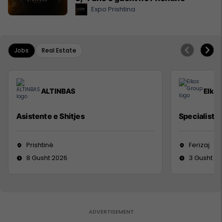
Expo Prishtina
Jobs
Real Estate
ALTINBAS
Elko
Asistente e Shitjes
Specialist M
Prishtinë
Ferizaj
8 Gusht 2026
3 Gusht 2