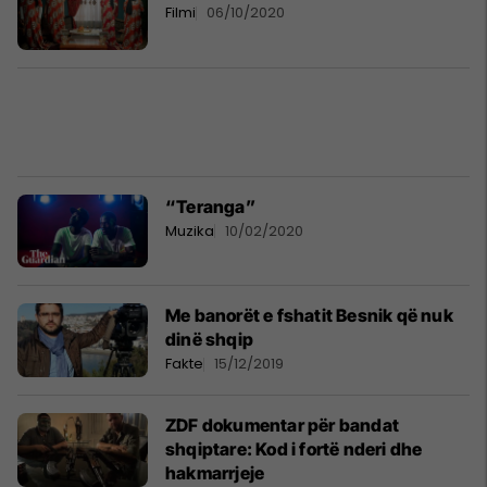
Filmi
06/10/2020
“Teranga”
Muzika
10/02/2020
Me banorët e fshatit Besnik që nuk
dinë shqip
Fakte
15/12/2019
ZDF dokumentar për bandat
shqiptare: Kod i fortë nderi dhe
hakmarrjeje