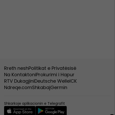
Rreth nesh
Politikat e Privatësisë
Na Kontaktoni
Prokurimi i Hapur
RTV Dukagjini
Deutsche Welle
ICK
Ndreqe.com
Shkabaj
Germin
Shkarkoje aplikacionin e Telegrafit