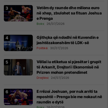
Vetëm dy raunde dhe miliona euro
në xhep, zbulohet sa fituan Joshua
e Prenga
Boks
26/07/2026
Gjithçka që ndodhi në Kuvendin e
jashtëzakonshëm të LDK-së
Politikë
30/07/2026
Vëllai iu etiketua si pjesëtar i grupit
të Arkanit, Drejtori i Ekonomisë në
Prizren mohon pretendimet
Drejtësi
24/07/2026
E rrëzoi Joshuan, por nuk arriti ta
mposhtë – Prenga bie me nokaut në
raundin e dytë
Boks
26/07/2026