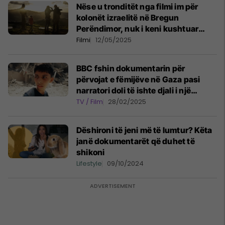
Nëse u tronditët nga filmi im për
kolonët izraelitë në Bregun
Perëndimor, nuk i keni kushtuar
vëmendje kësaj teme
Filmi
12/05/2025
BBC fshin dokumentarin për
përvojat e fëmijëve në Gaza pasi
narratori doli të ishte djali i një
zyrtari të Hamasit
TV / Film
28/02/2025
Dëshironi të jeni më të lumtur? Këta
janë dokumentarët që duhet të
shikoni
Lifestyle
09/10/2024