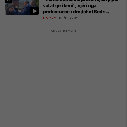
votat që i keni”, njëri nga
protestuesit i drejtohet Bedri
Hamzës
Politikë
06/08/2026