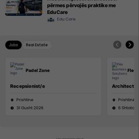
përmes përvojës praktike me
EduCare
Edu Care
Jobs
Real Estate
Padel Zone
Flex 
Recepsionist/e
Architect
Prishtine
Prishtinë
31 Gusht 2026
6 Shtator 