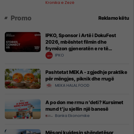
Ferizajt
Kronika e Zezë
Promo
Reklamo këtu
IPKO, Sponsor i Artë i DokuFest
2026, mbështet filmin dhe
frymëzon gjeneratën e re të
krijuesve
IPKO
Pashtetat MEKA - zgjedhje praktike
për mëngjes, piknik dhe rrugë
MEKA HALAL FOOD
A po don me rrnu n’deti? Kursimet
mund t’ju sjellin një banesë
Banka Ekonomike
Mësoni kujdesin shëndetësor