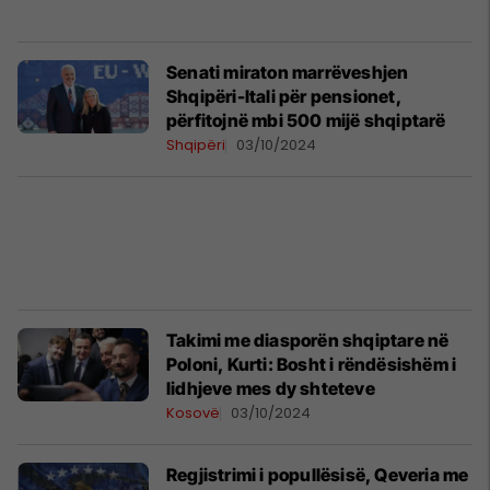
Senati miraton marrëveshjen
Shqipëri-Itali për pensionet,
përfitojnë mbi 500 mijë shqiptarë
Shqipëri
03/10/2024
Takimi me diasporën shqiptare në
Poloni, Kurti: Bosht i rëndësishëm i
lidhjeve mes dy shteteve
Kosovë
03/10/2024
Regjistrimi i popullësisë, Qeveria me