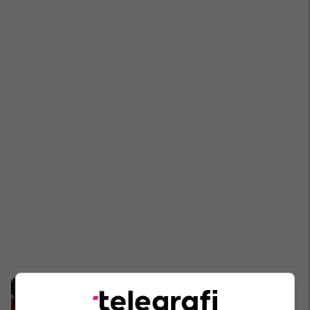
Shkolla verore “Jam shqiptar”, të
rinjtë nga Diaspora do të kryejnë