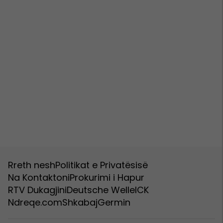
Rreth nesh
Politikat e Privatësisë
Na Kontaktoni
Prokurimi i Hapur
RTV Dukagjini
Deutsche Welle
ICK
Ndreqe.com
Shkabaj
Germin