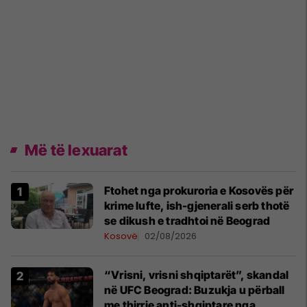
Më të lexuarat
Ftohet nga prokuroria e Kosovës për
krime lufte, ish-gjenerali serb thotë
se dikush e tradhtoi në Beograd
Kosovë
02/08/2026
“Vrisni, vrisni shqiptarët”, skandal
në UFC Beograd: Buzukja u përball
me thirrje anti-shqiptare nga