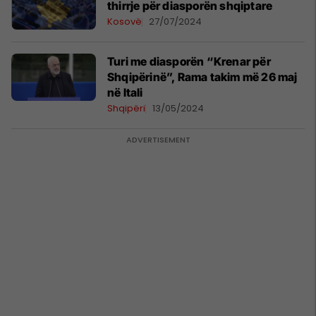
thirrje për diasporën shqiptare
Kosovë
27/07/2024
Turi me diasporën “Krenar për
Shqipërinë”, Rama takim më 26 maj
në Itali
Shqipëri
13/05/2024