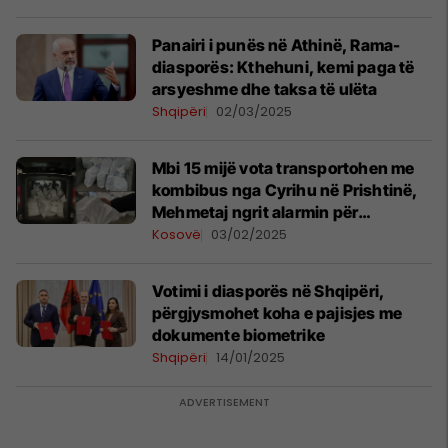
Panairi i punës në Athinë, Rama-
diasporës: Kthehuni, kemi paga të
arsyeshme dhe taksa të ulëta
Shqipëri
02/03/2025
Mbi 15 mijë vota transportohen me
kombibus nga Cyrihu në Prishtinë,
Mehmetaj ngrit alarmin për
“manipulim”
Kosovë
03/02/2025
Votimi i diasporës në Shqipëri,
përgjysmohet koha e pajisjes me
dokumente biometrike
Shqipëri
14/01/2025