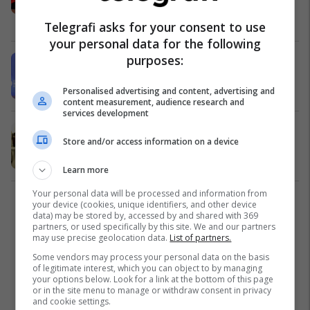
vizita studimore në Shqipëri
Shqipëri
01/05/2024
Telegrafi asks for your consent to use
your personal data for the following
purposes:
Basha: PD e qartë, pro listave të
hapura dhe votës së Diasporës
Shqipëri
25/04/2024
Personalised advertising and content, advertising and
content measurement, audience research and
services development
Hasani: Diaspora shqiptare në
Store and/or access information on a device
Kroaci, urë lidhëse mes dy vendeve
Shqipëri
24/04/2024
Learn more
Your personal data will be processed and information from
your device (cookies, unique identifiers, and other device
2
data) may be stored by, accessed by and shared with 369
partners, or used specifically by this site. We and our partners
may use precise geolocation data.
List of partners.
Some vendors may process your personal data on the basis
of legitimate interest, which you can object to by managing
your options below. Look for a link at the bottom of this page
or in the site menu to manage or withdraw consent in privacy
and cookie settings.