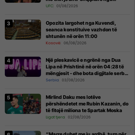
tribunat
UFC
01/08/2026
Opozita largohet nga Kuvendi,
seanca konstituive vazhdon të
shtunën në orën 11:00
Kosovë
06/08/2026
Një pleskavicë e ngrënë nga Dua
Lipa në Prishtinë në orën 04:28 të
mëngjesit - dhe bota digjitale serbe
shpall gjendjen e luftës
Serbia
03/08/2026
Mirlind Daku mes lotëve
përshëndetet me Rubin Kazanin, do
të fitojë miliona te Spartak Moska
Ligat tjera
02/08/2026
“Marre duhet me ju ardhë, turp për