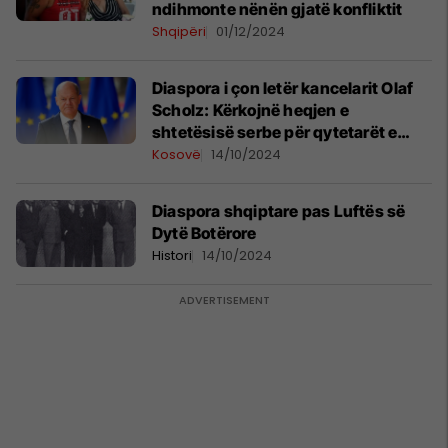
ndihmonte nënën gjatë konfliktit
Shqipëri
01/12/2024
Diaspora i çon letër kancelarit Olaf
Scholz: Kërkojnë heqjen e
shtetësisë serbe për qytetarët e
Kosovës
Kosovë
14/10/2024
Diaspora shqiptare pas Luftës së
Dytë Botërore
Histori
14/10/2024