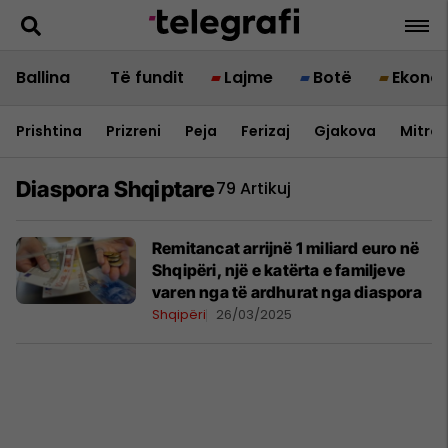
Ballina
Të fundit
Lajme
Botë
Ekono
Prishtina
Prizreni
Peja
Ferizaj
Gjakova
Mitrov
Diaspora Shqiptare
79 Artikuj
Remitancat arrijnë 1 miliard euro në
Shqipëri, një e katërta e familjeve
varen nga të ardhurat nga diaspora
Shqipëri
26/03/2025