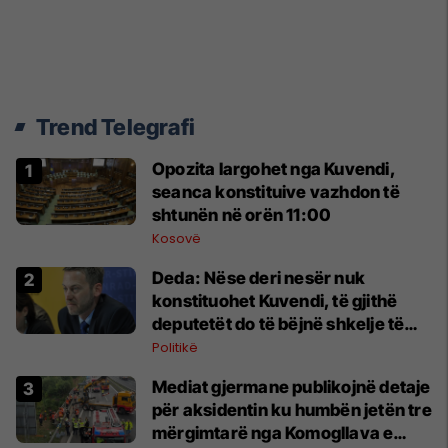
Trend Telegrafi
Opozita largohet nga Kuvendi,
seanca konstituive vazhdon të
shtunën në orën 11:00
Kosovë
Deda: Nëse deri nesër nuk
konstituohet Kuvendi, të gjithë
deputetët do të bëjnë shkelje të
rëndë kushtetuese
Politikë
Mediat gjermane publikojnë detaje
për aksidentin ku humbën jetën tre
mërgimtarë nga Komogllava e