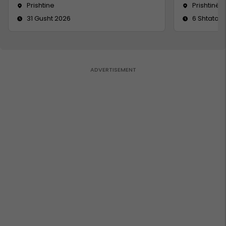
Prishtine
Prishtinë
31 Gusht 2026
6 Shtator 