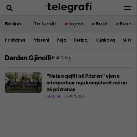
Ballina
Të fundit
Lajme
Botë
Ekono
Prishtina
Prizreni
Peja
Ferizaj
Gjakova
Mitrov
Dardan Gjinolli
8 Artikuj
"Nata e qejfit në Prizren" vjen e
interpretuar nga këngëtarët më në
zë prizrenas
Muzikë
17/06/2021