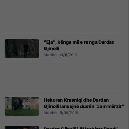
"Eja", kënga më e re nga Dardan
Gjinolli
Muzikë
18/11/2018
Hekuran Krasniqi dhe Dardan
Gjinolli lansojnë duetin "Jam mërzit"
Muzikë
11/08/2018