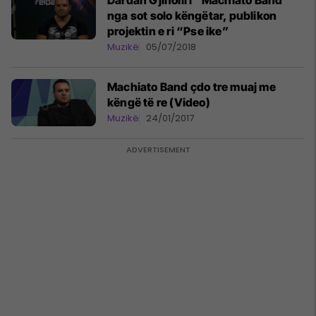
Dardan Gjinolli i “Machiato Band”
nga sot solo këngëtar, publikon
projektin e ri “Pse ike”
Muzikë
05/07/2018
Machiato Band çdo tre muaj me
këngë të re (Video)
Muzikë
24/01/2017