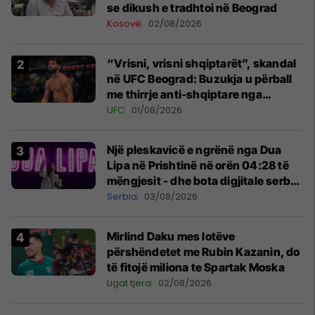
se dikush e tradhtoi në Beograd
Kosovë
02/08/2026
“Vrisni, vrisni shqiptarët”, skandal
në UFC Beograd: Buzukja u përball
me thirrje anti-shqiptare nga
tribunat
UFC
01/08/2026
Një pleskavicë e ngrënë nga Dua
Lipa në Prishtinë në orën 04:28 të
mëngjesit - dhe bota digjitale serbe
shpall gjendjen e luftës
Serbia
03/08/2026
Mirlind Daku mes lotëve
përshëndetet me Rubin Kazanin, do
të fitojë miliona te Spartak Moska
Ligat tjera
02/08/2026