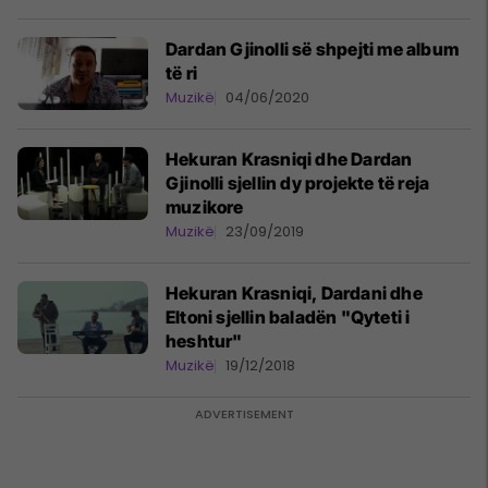
Dardan Gjinolli së shpejti me album
të ri
Muzikë
04/06/2020
Hekuran Krasniqi dhe Dardan
Gjinolli sjellin dy projekte të reja
muzikore
Muzikë
23/09/2019
Hekuran Krasniqi, Dardani dhe
Eltoni sjellin baladën "Qyteti i
heshtur"
Muzikë
19/12/2018