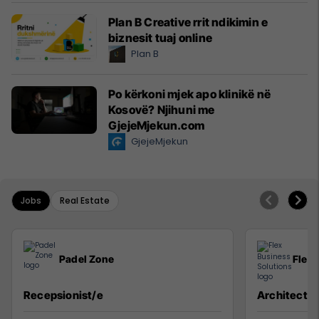
Plan B Creative rrit ndikimin e
biznesit tuaj online
Plan B
Po kërkoni mjek apo klinikë në
Kosovë? Njihuni me
GjejeMjekun.com
GjejeMjekun
Jobs
Real Estate
Padel Zone
Flex 
Recepsionist/e
Architect