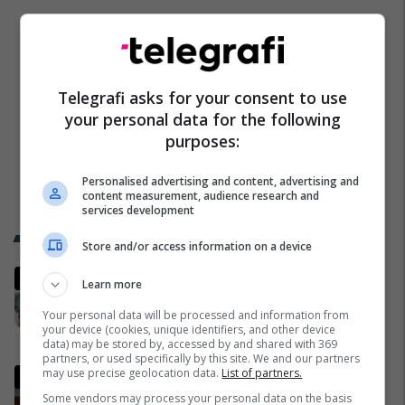
Telegrafi asks for your consent to use
your personal data for the following
purposes:
Personalised advertising and content, advertising and
content measurement, audience research and
services development
Trend Telegrafi
Store and/or access information on a device
“Marre duhet me ju ardhë, turp
Learn more
për votat që i keni”, njëri nga
Your personal data will be processed and information from
protestuesit i drejtohet Bedri
your device (cookies, unique identifiers, and other device
Hamzës
Politikë
data) may be stored by, accessed by and shared with 369
partners, or used specifically by this site. We and our partners
may use precise geolocation data.
List of partners.
Ndërpritet seanca, Kurti nuk
prezanton emër për
Some vendors may process your personal data on the basis