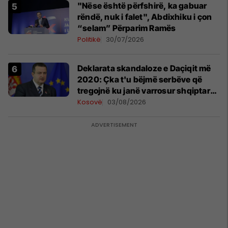
"Nëse është përfshirë, ka gabuar
rëndë, nuk i falet", Abdixhiku i çon
“selam” Përparim Ramës
Politikë
30/07/2026
​Deklarata skandaloze e Daçiqit më
2020: Çka t'u bëjmë serbëve që
tregojnë ku janë varrosur shqiptarët
në Serbi
Kosovë
03/08/2026