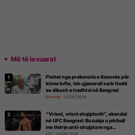
Më të lexuarat
Ftohet nga prokuroria e Kosovës për
krime lufte, ish-gjenerali serb thotë
se dikush e tradhtoi në Beograd
Kosovë
02/08/2026
“Vrisni, vrisni shqiptarët”, skandal
në UFC Beograd: Buzukja u përball
me thirrje anti-shqiptare nga
tribunat
UFC
01/08/2026