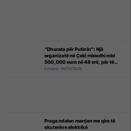
"Dhurata për Putinin": Një
organizatë në Çeki mblodhi mbi
500,000 euro në 48 orë, për të
financuar një raketë 'Flamingo' për
Evropa
26/10/2025
Ukrainën
Praga ndalon marrjen me qira të
skuterëve elektrikë