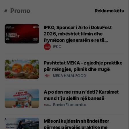
Promo
Reklamo këtu
IPKO, Sponsor i Artë i DokuFest
2026, mbështet filmin dhe
frymëzon gjeneratën e re të
krijuesve
IPKO
Pashtetat MEKA - zgjedhje praktike
për mëngjes, piknik dhe rrugë
MEKA HALAL FOOD
A po don me rrnu n’deti? Kursimet
mund t’ju sjellin një banesë
Banka Ekonomike
Mësoni kujdesin shëndetësor
përmes përvojës praktike me