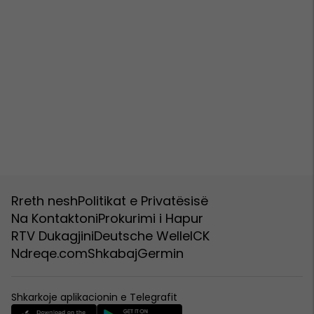
Rreth nesh
Politikat e Privatësisë
Na Kontaktoni
Prokurimi i Hapur
RTV Dukagjini
Deutsche Welle
ICK
Ndreqe.com
Shkabaj
Germin
Shkarkoje aplikacionin e Telegrafit