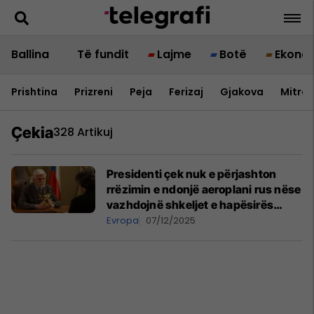
Ballina
Të fundit
Lajme
Botë
Ekono
Prishtina
Prizreni
Peja
Ferizaj
Gjakova
Mitrov
Çekia
328 Artikuj
Presidenti çek nuk e përjashton
rrëzimin e ndonjë aeroplani rus nëse
vazhdojnë shkeljet e hapësirës
ajrore evropiane
Evropa
07/12/2025