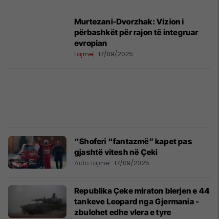
Murtezani-Dvorzhak: Vizion i
përbashkët për rajon të integruar
evropian
Lajme
17/09/2025
“Shoferi “fantazmë” kapet pas
gjashtë vitesh në Çeki
Auto Lajme
17/09/2025
Republika Çeke miraton blerjen e 44
tankeve Leopard nga Gjermania -
zbulohet edhe vlera e tyre