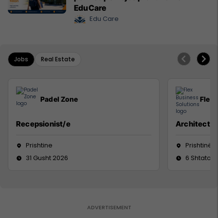
EduCare
Edu Care
Jobs
Real Estate
Padel Zone
Flex 
Recepsionist/e
Architect
Prishtine
Prishtinë
31 Gusht 2026
6 Shtator 