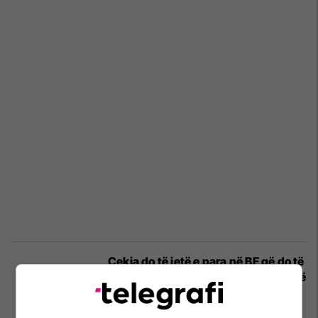
Çekia do të jetë e para në BE që do të
lejojë shpejtësinë deri në 150 km/orë
në autostrada
Auto Lajme
23/08/2025