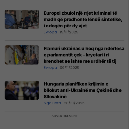
Europol zbuloi një rrjet kriminal të
madh që prodhonte lëndë sintetike,
i ndoqën për dy vjet
Evropa
15/11/2025
Flamuri ukrainas u hoq nga ndërtesa
e parlamentit çek - kryetari i ri
krenohet se ishte me urdhër të tij
Evropa
06/11/2025
Hungaria planifikon krijimin e
bllokut anti-Ukrainë me Çekinë dhe
Sllovakinë
Nga Bota
28/10/2025