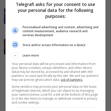
Telegrafi asks for your consent to use
your personal data for the following
Ministri i Jashtëm çek për takimin
purposes:
Trump-Putin: Dëgjuam përsëri
budallallëqe propagandistike të
Rusisë
Evropa
16/08/2025
Personalised advertising and content, advertising and
content measurement, audience research and
services development
"Të mbijetosh në pension" - si i
Store and/or access information on a device
sigurojnë të ardhurat evropianët e
moshuar?
Learn more
Botë
03/08/2025
Your personal data will be processed and information from
your device (cookies, unique identifiers, and other device
data) may be stored by, accessed by and shared with 369
2
partners, or used specifically by this site. We and our partners
may use precise geolocation data.
List of partners.
Some vendors may process your personal data on the basis
of legitimate interest, which you can object to by managing
your options below. Look for a link at the bottom of this page
or in the site menu to manage or withdraw consent in privacy
and cookie settings.