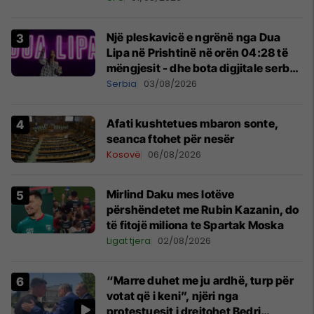
Një pleskavicë e ngrënë nga Dua
Lipa në Prishtinë në orën 04:28 të
mëngjesit - dhe bota digjitale serbe
shpall gjendjen e luftës
Serbia
03/08/2026
Afati kushtetues mbaron sonte,
seanca ftohet për nesër
Kosovë
06/08/2026
Mirlind Daku mes lotëve
përshëndetet me Rubin Kazanin, do
të fitojë miliona te Spartak Moska
Ligat tjera
02/08/2026
“Marre duhet me ju ardhë, turp për
votat që i keni”, njëri nga
protestuesit i drejtohet Bedri