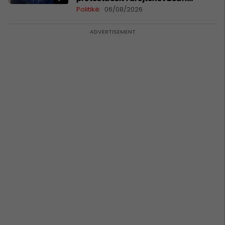
Hamzës
Politikë
06/08/2026