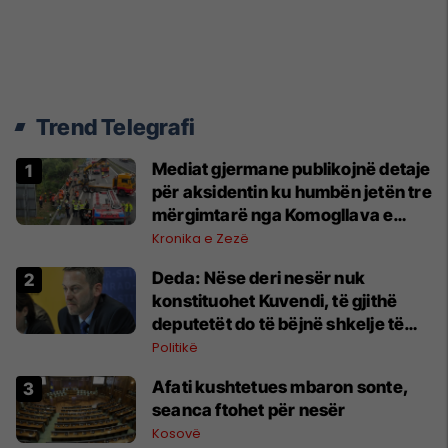
Trend Telegrafi
Mediat gjermane publikojnë detaje
për aksidentin ku humbën jetën tre
mërgimtarë nga Komogllava e
Ferizajt
Kronika e Zezë
Deda: Nëse deri nesër nuk
konstituohet Kuvendi, të gjithë
deputetët do të bëjnë shkelje të
rëndë kushtetuese
Politikë
Afati kushtetues mbaron sonte,
seanca ftohet për nesër
Kosovë