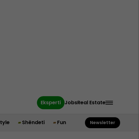
Eksperti
Jobs
Real Estate
style
Shëndeti
Fun
Newsletter