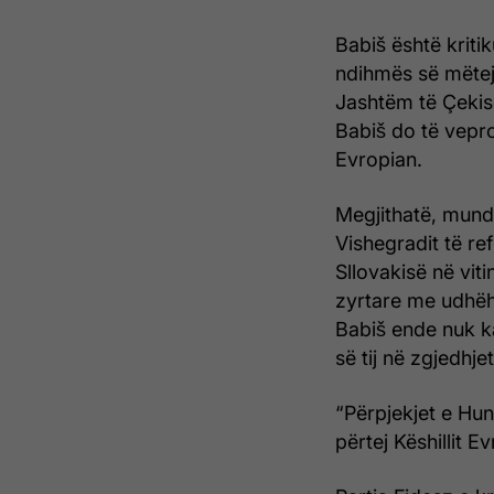
Babiš është kriti
ndihmës së mëtej
Jashtëm të Çekis
Babiš do të vepro
Evropian.
Megjithatë, mund
Vishegradit të re
Sllovakisë në vit
zyrtare me udhëhe
Babiš ende nuk ka
së tij në zgjedhjet
“Përpjekjet e Hun
përtej Këshillit E