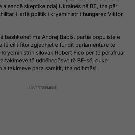
ë aleancë skeptike ndaj Ukrainës në BE, tha për
lltar i lartë politik i kryeministrit hungarez Viktor
ë bashkohet me Andrej Babiš, partia populiste e
e të cilit fitoi zgjedhjet e fundit parlamentare të
 kryeministrin sllovak Robert Fico për të përafruar
a takimeve të udhëheqësve të BE-së, duke
n e takimeve para samitit, tha ndihmësi.