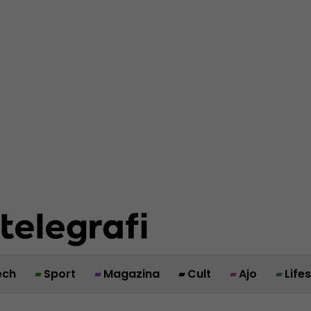
ech
Sport
Magazina
Cult
Ajo
Life