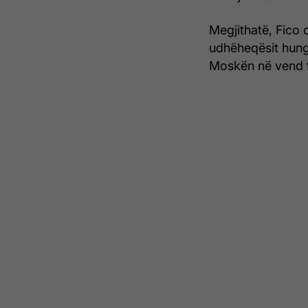
Megjithatë, Fico
udhëheqësit hung
Moskën në vend t