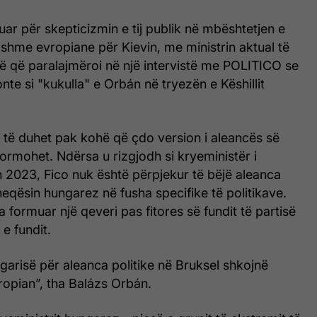
kuar për skepticizmin e tij publik në mbështetjen e
shme evropiane për Kievin, me ministrin aktual të
ë që paralajmëroi në një intervistë me POLITICO se
nte si "kukulla" e Orbán në tryezën e Këshillit
 të duhet pak kohë që çdo version i aleancës së
formohet. Ndërsa u rizgjodh si kryeministër i
in 2023, Fico nuk është përpjekur të bëjë aleanca
qësin hungarez në fusha specifike të politikave.
 formuar një qeveri pas fitores së fundit të partisë
 e fundit.
garisë për aleanca politike në Bruksel shkojnë
vropian”, tha Balázs Orbán.