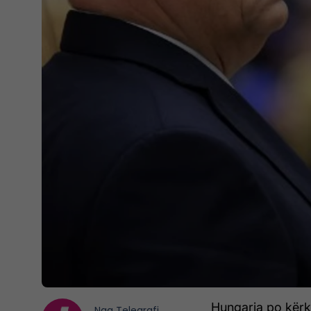
Hungaria po kërk
Nga
Telegrafi