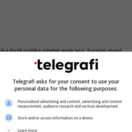
ë e fortë politike mbetet ende larg, formimi mund
hëm përpjekjet e BE-së për të mbështetur Ukrainën
 ushtarakisht, transmeton Telegrafi.
vijë - dhe do të jetë gjithnjë e më e dukshme", tha
Telegrafi asks for your consent to use your
personal data for the following purposes:
 kryeministrit, Balázs Orbán, kur u pyet për
 aleancë skeptike ndaj Ukrainës të fillojë të veprojë
Personalised advertising and content, advertising and content
shillin Evropian.
measurement, audience research and services development
ë mirë gjatë krizës së migracionit. Kështu mundëm
Store and/or access information on a device
ha ai për të ashtuquajturin grup Visegrad 4 të
Learn more