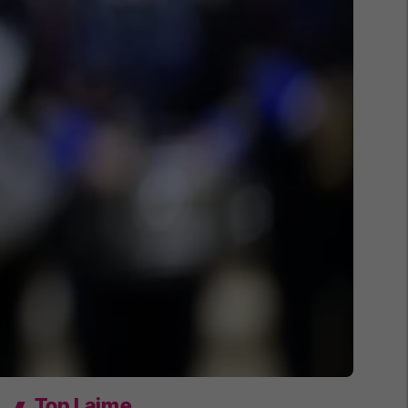
Top Lajme