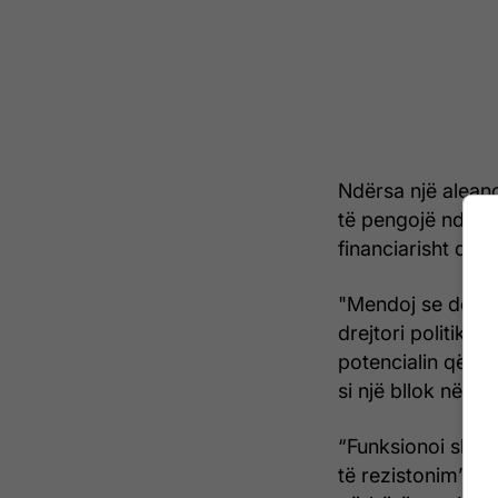
Ndërsa një aleanc
të pengojë ndjes
financiarisht dhe
"Mendoj se do të 
drejtori politik i
potencialin që një
si një bllok në Kë
“Funksionoi shum
të rezistonim”, t