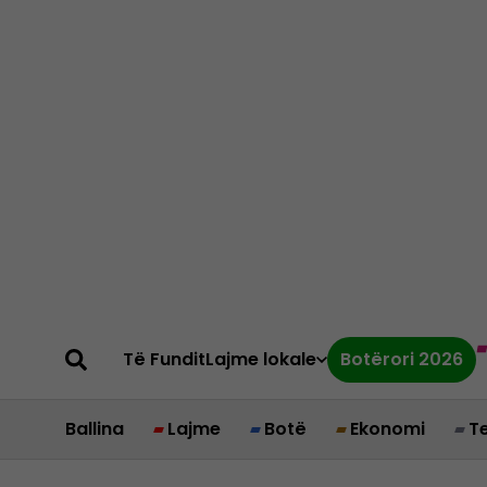
Të Fundit
Lajme lokale
Botërori 2026
Ballina
Lajme
Botë
Ekonomi
T