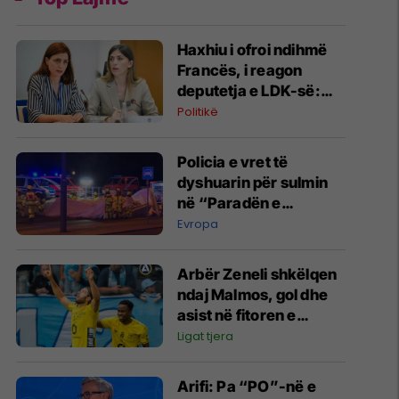
Haxhiu i ofroi ndihmë
Francës, i reagon
deputetja e LDK-së:
Deklaratë fyese, ne
Politikë
ende varemi nga
KFOR-i për zjarre
Policia e vret të
dyshuarin për sulmin
në “Paradën e
Krenarisë” në Berlin
Evropa
Arbër Zeneli shkëlqen
ndaj Malmos, gol dhe
asist në fitoren e
Elfsborgut
Ligat tjera
Arifi: Pa “PO”-në e