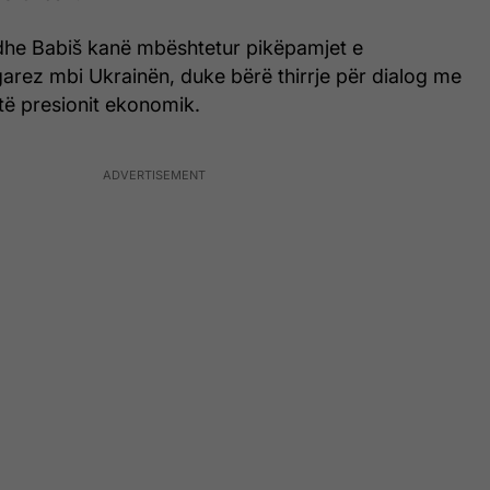
 dhe Babiš kanë mbështetur pikëpamjet e
arez mbi Ukrainën, duke bërë thirrje për dialog me
ë presionit ekonomik.