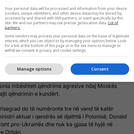
ria, Çekia, Sllovakia dhe Polonia në një kohë kur
Your personal data will be processed and information from your device
ke e Ligjit dhe Drejtësisë ishte në pushtet në
(cookies, unique identifiers, and other device data) may be stored by,
t 2015.
accessed by and shared with 369 partners, or used specifically by this
site. We and our partners may use precise geolocation data.
List of
partners.
tëhershëm polak, Mateusz Morawiecki, udhëhoqi
Some vendors may process your personal data on the basis of legitimate
 më i madh i aleancës, me grupin “V4” që
interest, which you can object to by managing your options below. Look
for a link at the bottom of this page or in the site menu to manage or
ka pro-familjare, si dhe kufij të fortë të jashtëm për
withdraw consent in privacy and cookie settings.
rshtonte çdo zhvendosje të detyrueshme të
 vendeve anëtare.
Manage options
Consent
4 u nda pas pushtimit të plotë të Ukrainës nga
lonia mbështeti qëndrime agresive ndaj Moskës
jti qëndrimin e kundërt.
Visegrad do të numëronte tre në vend të katër
nistri aktual i qendrës së djathtë i Polonisë, Donald
isht pro-Ukrainës dhe nuk ka gjasa të hyjë në
me Orbán.