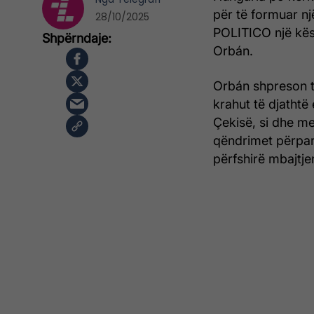
për të formuar nj
28/10/2025
POLITICO një këshi
Orbán.
Orbán shpreson t
krahut të djathtë 
Çekisë, si dhe me
qëndrimet përpar
përfshirë mbajtje