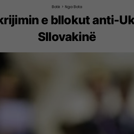
Botë
>
Nga Bota
krijimin e bllokut anti-
Sllovakinë