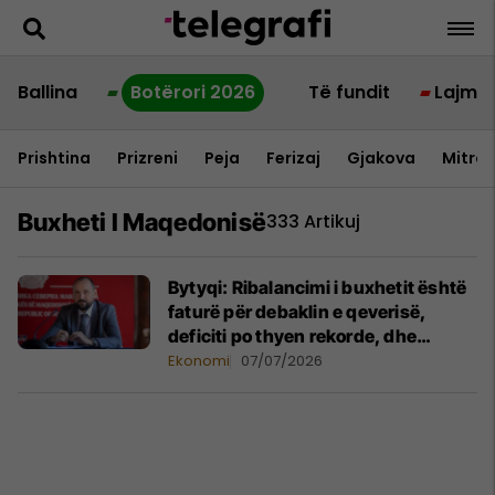
Ballina
Botërori 2026
Të fundit
Lajme
Prishtina
Prizreni
Peja
Ferizaj
Gjakova
Mitrov
Buxheti I Maqedonisë
333 Artikuj
Bytyqi: Ribalancimi i buxhetit është
faturë për debaklin e qeverisë,
deficiti po thyen rekorde, dhe
qeveria po i privon qytetarët dhe
Ekonomi
07/07/2026
investimet