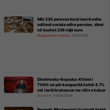
Mbi 230 persona kanë marrë edhe
ndihmë sociale edhe pension, dëmi
në buxhet 236 mijë euro
Maqedonia e Veriut
11/06/2026
Dimitrieska-Koçoska: Kthimi i
TVSH-së për kompanitë është 4.7%
më i lartë krahasuar me vitin e kaluar
Ekonomi
04/06/2026
Bexheti: Ribalancimi i buxhetit është