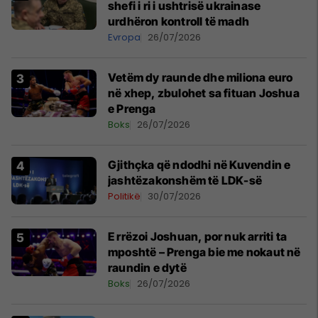
shefi i ri i ushtrisë ukrainase
urdhëron kontroll të madh
Evropa
26/07/2026
Vetëm dy raunde dhe miliona euro
në xhep, zbulohet sa fituan Joshua
e Prenga
Boks
26/07/2026
Gjithçka që ndodhi në Kuvendin e
jashtëzakonshëm të LDK-së
Politikë
30/07/2026
E rrëzoi Joshuan, por nuk arriti ta
mposhtë – Prenga bie me nokaut në
raundin e dytë
Boks
26/07/2026