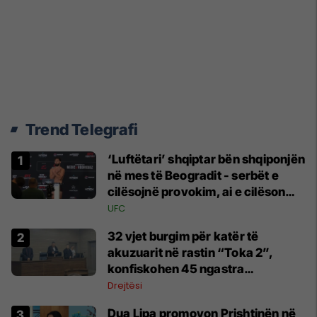
Trend Telegrafi
‘Luftëtari’ shqiptar bën shqiponjën
në mes të Beogradit - serbët e
cilësojnë provokim, ai e cilëson
simbol të identitetit
UFC
32 vjet burgim për katër të
akuzuarit në rastin “Toka 2”,
konfiskohen 45 ngastra
kadastrale
Drejtësi
Dua Lipa promovon Prishtinën në