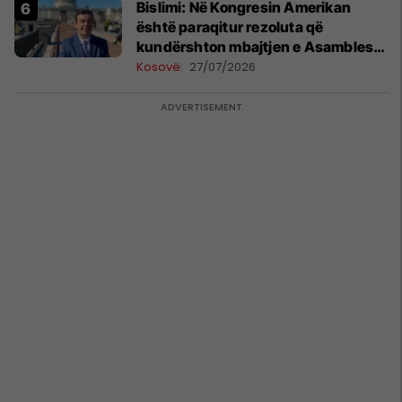
Bislimi: Në Kongresin Amerikan
është paraqitur rezoluta që
kundërshton mbajtjen e Asamblesë
Parlamentare të OSBE-së në
Kosovë
27/07/2026
Beograd