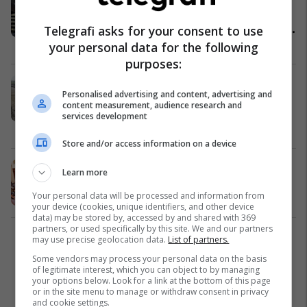
rregullt të urdhërpagesave, u
paguan subvencionet, pagat, K-15
Telegrafi asks for your consent to use
dhe shpenzimet kapitale
Maqedonia e Veriut
24/12/2025
your personal data for the following
purposes:
15 milionë euro shtesë për “Bechtel
Personalised advertising and content, advertising and
dhe Enka” nga buxheti i
content measurement, audience research and
Maqedonisë së Veriut
services development
Maqedonia e Veriut
16/12/2025
Store and/or access information on a device
Kuvendi i Maqedonisë së Veriut
Learn more
miratoi Buxhetin e vitit 2026
Your personal data will be processed and information from
Custom Topic MK
10/12/2025
your device (cookies, unique identifiers, and other device
data) may be stored by, accessed by and shared with 369
partners, or used specifically by this site. We and our partners
may use precise geolocation data.
List of partners.
1
Some vendors may process your personal data on the basis
of legitimate interest, which you can object to by managing
your options below. Look for a link at the bottom of this page
or in the site menu to manage or withdraw consent in privacy
and cookie settings.