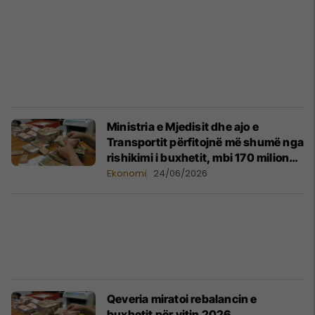
Ministria e Mjedisit dhe ajo e
Transportit përfitojnë më shumë nga
rishikimi i buxhetit, mbi 170 milionë
euro shpenzime jashtë planifikimit
Ekonomi
24/06/2026
Qeveria miratoi rebalancin e
buxhetit për vitin 2026