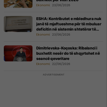
Ekonomi
23/06/2026
ESHA: Kontributet e mbledhura nuk
janë të mjaftueshme për të mbuluar
deficitin në sistemin shtetëror të
pensioneve
Ekonomi
23/06/2026
Dimitrievska-Koçoska: Ribalanci i
buxhetit nesër do të shqyrtohet në
seancë qeveritare
Ekonomi
22/06/2026