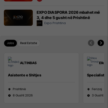
EXPO DIASPORA 2026 mbahet më
3, 4 dhe 5 gusht në Prishtinë
Expo Prishtina
Jobs
Real Estate
ALTINBAS
Elko
Asistente e Shitjes
Specialist M
Prishtinë
Ferizaj
8 Gusht 2026
3 Gusht 2