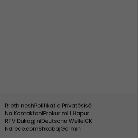
Rreth nesh
Politikat e Privatësisë
Na Kontaktoni
Prokurimi i Hapur
RTV Dukagjini
Deutsche Welle
ICK
Ndreqe.com
Shkabaj
Germin