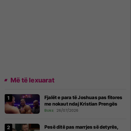
Më të lexuarat
Fjalët e para të Joshuas pas fitores
me nokaut ndaj Kristian Prengës
Boks
26/07/2026
Pesë ditë pas marrjes së detyrës,