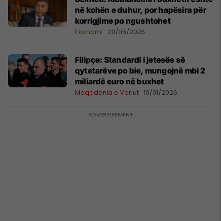
në kohën e duhur, por hapësira për
korrigjime po ngushtohet
Ekonomi
20/05/2026
Filipçe: Standardi i jetesës së
qytetarëve po bie, mungojnë mbi 2
miliardë euro në buxhet
Maqedonia e Veriut
19/01/2026