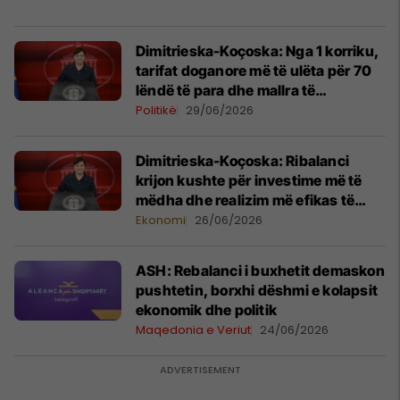
Dimitrieska-Koçoska: Nga 1 korriku,
tarifat doganore më të ulëta për 70
lëndë të para dhe mallra të
ndërmjetme
Politikë
29/06/2026
Dimitrieska-Koçoska: Ribalanci
krijon kushte për investime më të
mëdha dhe realizim më efikas të
projekteve kapitale
Ekonomi
26/06/2026
ASH: Rebalanci i buxhetit demaskon
pushtetin, borxhi dëshmi e kolapsit
ekonomik dhe politik
Maqedonia e Veriut
24/06/2026