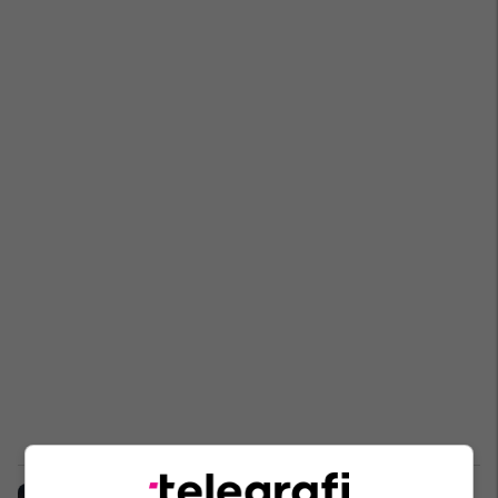
MF: Thesari vazhdon me pagesën e