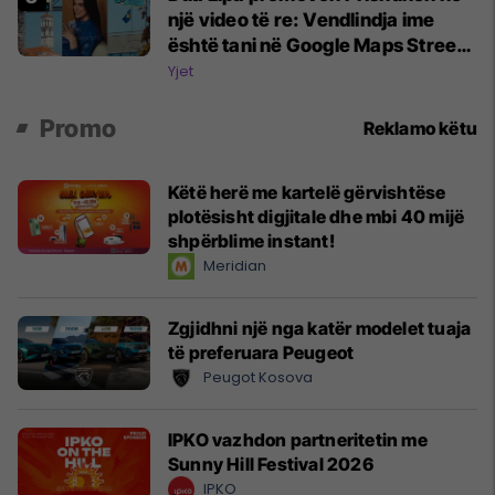
një video të re: Vendlindja ime
është tani në Google Maps Street
View
Yjet
Promo
Reklamo këtu
Këtë herë me kartelë gërvishtëse
plotësisht digjitale dhe mbi 40 mijë
shpërblime instant!
Meridian
Zgjidhni një nga katër modelet tuaja
të preferuara Peugeot
Peugot Kosova
IPKO vazhdon partneritetin me
Sunny Hill Festival 2026
IPKO